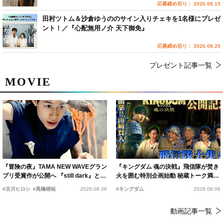
応募締め切り： 2026.08.15
田村ツトム＆沙倉ゆうののサイン入りチェキを1名様にプレゼ
ント！／『心配無用ノ介 天下御免』
応募締め切り： 2026.08.20
プレゼント記事一覧
MOVIE
『冒険の夜』TAMA NEW WAVEグラン
『キングダム 魂の決戦』飛信隊が焚き
プリ受賞作が公開へ 『still dark』と同
火を囲む特別企画始動 秘蔵トーク満載
時上映決定
の“キングダムキャンプ”開催
#古川ヒロシ
#髙橋雄祐
2026.08.06
#キングダム
2026.08.06
動画記事一覧