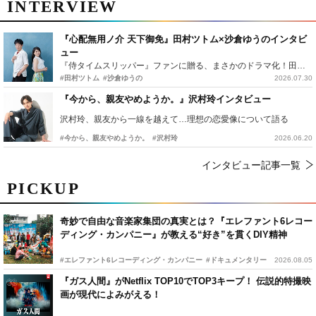
INTERVIEW
『心配無用ノ介 天下御免』田村ツトム×沙倉ゆうのインタビ
ュー
『侍タイムスリッパー』ファンに贈る、まさかのドラマ化！田村ツトム×沙倉ゆうのが語る『心配無用ノ介』撮影秘話
#田村ツトム
#沙倉ゆうの
2026.07.30
『今から、親友やめようか。』沢村玲インタビュー
沢村玲、親友から一線を越えて…理想の恋愛像について語る
#今から、親友やめようか。
#沢村玲
2026.06.20
インタビュー記事一覧
PICKUP
奇妙で自由な音楽家集団の真実とは？『エレファント6レコー
ディング・カンパニー』が教える“好き”を貫くDIY精神
#エレファント6レコーディング・カンパニー
#ドキュメンタリー
2026.08.05
『ガス人間』がNetflix TOP10でTOP3キープ！ 伝説的特撮映
画が現代によみがえる！