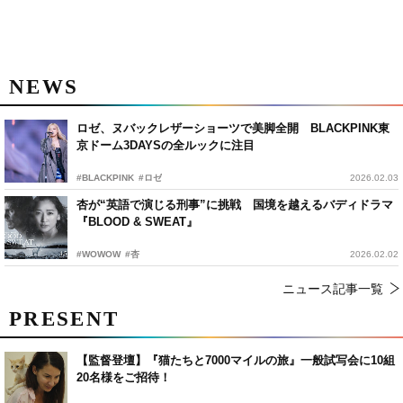
NEWS
ロゼ、ヌバックレザーショーツで美脚全開 BLACKPINK東
京ドーム3DAYSの全ルックに注目
#BLACKPINK
#ロゼ
2026.02.03
杏が“英語で演じる刑事”に挑戦 国境を越えるバディドラマ
『BLOOD & SWEAT』
#WOWOW
#杏
2026.02.02
ニュース記事一覧
PRESENT
【監督登壇】『猫たちと7000マイルの旅』一般試写会に10組
20名様をご招待！