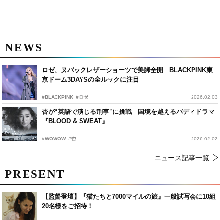
NEWS
ロゼ、ヌバックレザーショーツで美脚全開 BLACKPINK東
京ドーム3DAYSの全ルックに注目
#BLACKPINK
#ロゼ
2026.02.03
杏が“英語で演じる刑事”に挑戦 国境を越えるバディドラマ
『BLOOD & SWEAT』
#WOWOW
#杏
2026.02.02
ニュース記事一覧
PRESENT
【監督登壇】『猫たちと7000マイルの旅』一般試写会に10組
20名様をご招待！