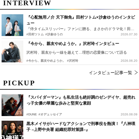
INTERVIEW
『心配無用ノ介 天下御免』田村ツトム×沙倉ゆうのインタビ
ュー
『侍タイムスリッパー』ファンに贈る、まさかのドラマ化！田村ツトム×沙倉ゆうのが語る『心配無用ノ介』撮影秘話
#田村ツトム
#沙倉ゆうの
2026.07.30
『今から、親友やめようか。』沢村玲インタビュー
沢村玲、親友から一線を越えて…理想の恋愛像について語る
#今から、親友やめようか。
#沢村玲
2026.06.20
インタビュー記事一覧
PICKUP
『スパイダーマン』も私生活も絶好調のゼンデイヤ、超売れ
っ子女優の華麗な歩みと堅実な素顔
#DUNE
#オデュッセイア
2026.08.09
黒木メイサがハードなアクションで刑事役を熱演！『八神瑛
子 –上野中央署 組織犯罪対策課–』