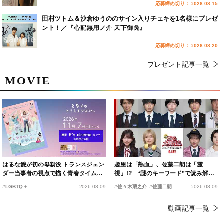
応募締め切り： 2026.08.15
田村ツトム＆沙倉ゆうののサイン入りチェキを1名様にプレゼ
ント！／『心配無用ノ介 天下御免』
応募締め切り： 2026.08.20
プレゼント記事一覧
MOVIE
はるな愛が初の母親役 トランスジェン
趣里は「熱血」、佐藤二朗は「霊
ダー当事者の視点で描く青春タイムス
視」!? “謎のキーワード”で読み解く
リップコメディ
『踊る大捜査線 N.E.W.』新メンバー
#LGBTQ＋
2026.08.09
#佐々木蔵之介
#佐藤二朗
2026.08.09
動画記事一覧