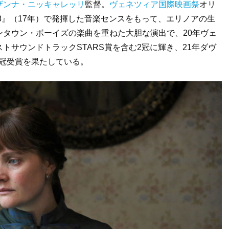
ザンナ・ニッキャレッリ
監督。
ヴェネツィア国際映画祭
オリ
988』（17年）で発揮した音楽センスをもって、エリノアの生
タウン・ボーイズの楽曲を重ねた大胆な演出で、20年ヴェ
トサウンドトラックSTARS賞を含む2冠に輝き、21年ダヴ
3冠受賞を果たしている。