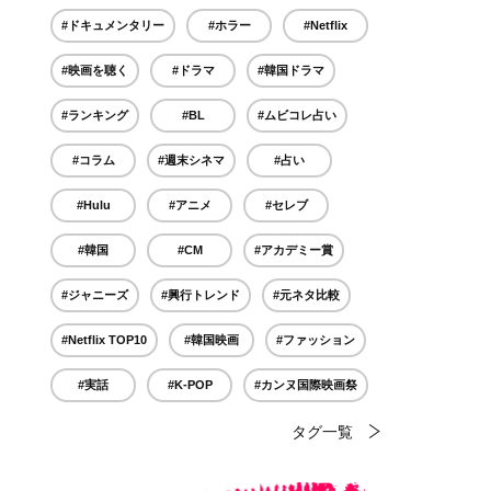
#ドキュメンタリー
#ホラー
#Netflix
#映画を聴く
#ドラマ
#韓国ドラマ
#ランキング
#BL
#ムビコレ占い
#コラム
#週末シネマ
#占い
#Hulu
#アニメ
#セレブ
#韓国
#CM
#アカデミー賞
#ジャニーズ
#興行トレンド
#元ネタ比較
#Netflix TOP10
#韓国映画
#ファッション
#実話
#K-POP
#カンヌ国際映画祭
タグ一覧