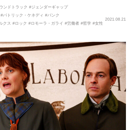
サウンドトラック
#ジェンダーギャップ
#パトリック・ケネディ
#パンク
2021.08.21
ルクス
#ロック
#ロモーラ・ガライ
#労働者
#哲学
#女性