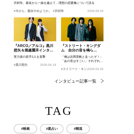
沢村玲、親友から一線を越えて…理想の恋愛像について語る
#今から、親友やめようか。
#沢村玲
2026.06.20
『ARCO／アルコ』黒川
『ストリート・キングダ
想矢＆堀越麗禾インタビ
ム 自分の音を鳴ら
ュー
せ。』峯田和伸、若葉竜
実力派の若手2人を直撃
「俺は吉岡里帆と走ったぞ！」
也、吉岡里帆インタビュ
「あの音はすごい」それぞれの
ー
#黒川想矢
2026.04.18
忘れがたいシーンとは？
#ストリート・キングダム 自分の音を鳴らせ。
2026.03.20
インタビュー記事一覧
TAG
#映画
#星占い
#韓流