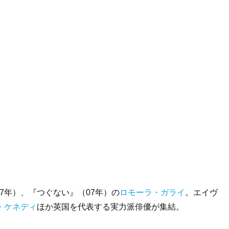
7年）、『つぐない』（07年）の
ロモーラ・ガライ
。エイヴ
・ケネディ
ほか英国を代表する実力派俳優が集結。