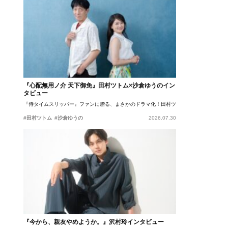
『心配無用ノ介 天下御免』田村ツトム×沙倉ゆうのイン
タビュー
『侍タイムスリッパー』ファンに贈る、まさかのドラマ化！田村ツトム×沙倉ゆうのが語
#田村ツトム
#沙倉ゆうの
2026.07.30
『今から、親友やめようか。』沢村玲インタビュー