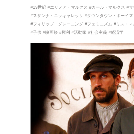
#19世紀
#エリノア・マルクス
#カール・マルクス
#
#スザンナ・ニッキャレッリ
#ダウンタウン・ボーイズ
#フィリップ・グレーニング
#フェミニズム
#ミス・マ
#子供
#映画祭
#権利
#活動家
#社会主義
#経済学