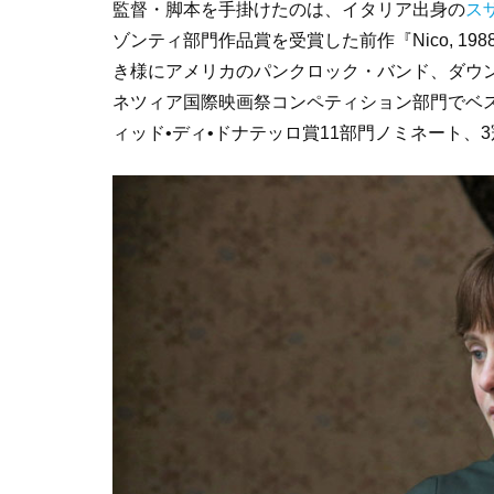
監督・脚本を手掛けたのは、イタリア出身の
ス
ゾンティ部門作品賞を受賞した前作『Nico, 1
き様にアメリカのパンクロック・バンド、ダウン
ネツィア国際映画祭コンペティション部門でベス
ィッド•ディ•ドナテッロ賞11部門ノミネート、