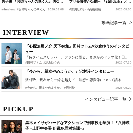
男子役 『お姉ちゃんの翠くん』切ない
プリ受賞作が公開へ 『still dark』と同
恋の幕開けを予感
時上映決定
#timelesz
#お姉ちゃんの翠くん
2026.08.08
#古川ヒロシ
#髙橋雄祐
2026.08.06
動画記事一覧
INTERVIEW
『心配無用ノ介 天下御免』田村ツトム×沙倉ゆうのインタビ
ュー
『侍タイムスリッパー』ファンに贈る、まさかのドラマ化！田村ツトム×沙倉ゆうのが語る『心配無用ノ介』撮影秘話
#田村ツトム
#沙倉ゆうの
2026.07.30
『今から、親友やめようか。』沢村玲インタビュー
沢村玲、親友から一線を越えて…理想の恋愛像について語る
#今から、親友やめようか。
#沢村玲
2026.06.20
インタビュー記事一覧
PICKUP
黒木メイサがハードなアクションで刑事役を熱演！『八神瑛
子 –上野中央署 組織犯罪対策課–』