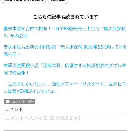
こちらの記事も読まれています
妻夫木聡がお尻で挑発！ 1日で58億円売り上げた『唐人街探偵
2』年内公開
妻夫木聡ら出演の中国映画『唐人街探偵 東京MISSION』7月全
国公開！
本屋大賞受賞小説『流浪の月』広瀬すず＆松坂桃李のダブル主
演で映画化！
「この子しかいない！」熱烈オファー『リスタート』品川ヒロ
シ監督×EMILYインタビュー