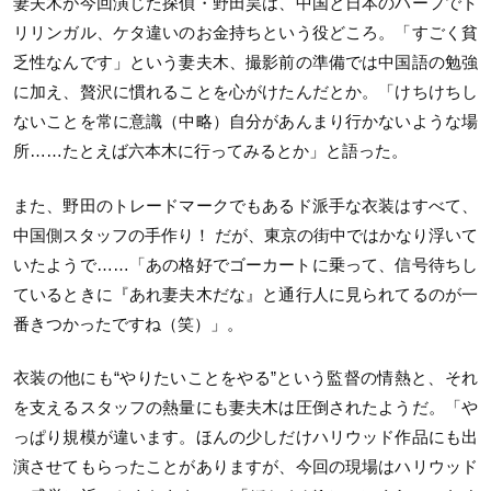
妻夫木が今回演じた探偵・野田昊は、中国と日本のハーフでト
リリンガル、ケタ違いのお金持ちという役どころ。「すごく貧
乏性なんです」という妻夫木、撮影前の準備では中国語の勉強
に加え、贅沢に慣れることを心がけたんだとか。「けちけちし
ないことを常に意識（中略）自分があんまり行かないような場
所……たとえば六本木に行ってみるとか」と語った。
また、野田のトレードマークでもあるド派手な衣装はすべて、
中国側スタッフの手作り！ だが、東京の街中ではかなり浮いて
いたようで……「あの格好でゴーカートに乗って、信号待ちし
ているときに『あれ妻夫木だな』と通行人に見られてるのが一
番きつかったですね（笑）」。
衣装の他にも“やりたいことをやる”という監督の情熱と、それ
を支えるスタッフの熱量にも妻夫木は圧倒されたようだ。「や
っぱり規模が違います。ほんの少しだけハリウッド作品にも出
演させてもらったことがありますが、今回の現場はハリウッド