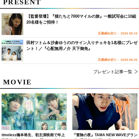
PRESENT
【監督登壇】『猫たちと7000マイルの旅』一般試写会に10組
20名様をご招待！
応募締め切り： 2026.08.15
田村ツトム＆沙倉ゆうののサイン入りチェキを1名様にプレゼ
ント！／『心配無用ノ介 天下御免』
応募締め切り： 2026.08.20
プレゼント記事一覧
MOVIE
timelesz橋本将生、初主演映画で年上
『冒険の夜』TAMA NEW WAVEグラン