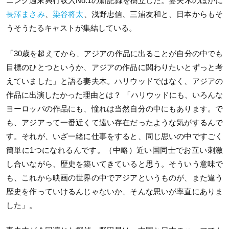
ニング週末興行収入No.1の新記録を樹立した。妻夫木のほかに
長澤まさみ
、
染谷将太
、浅野忠信、三浦友和と、日本からもそ
うそうたるキャストが集結している。
「30歳を超えてから、アジアの作品に出ることが自分の中でも
目標のひとつというか、アジアの作品に関わりたいとずっと考
えていました」と語る妻夫木。ハリウッドではなく、アジアの
作品に出演したかった理由とは？ 「ハリウッドにも、いろんな
ヨーロッパの作品にも、憧れは当然自分の中にもあります。で
も、アジアって一番近くて遠い存在だったような気がするんで
す。それが、いざ一緒に仕事をすると、同じ思いの中ですごく
簡単に1つになれるんです。（中略）近い国同士でお互い刺激
し合いながら、歴史を築いてきていると思う。そういう意味で
も、これから映画の世界の中でアジアというものが、また違う
歴史を作っていけるんじゃないか、そんな思いが率直にありま
した」。