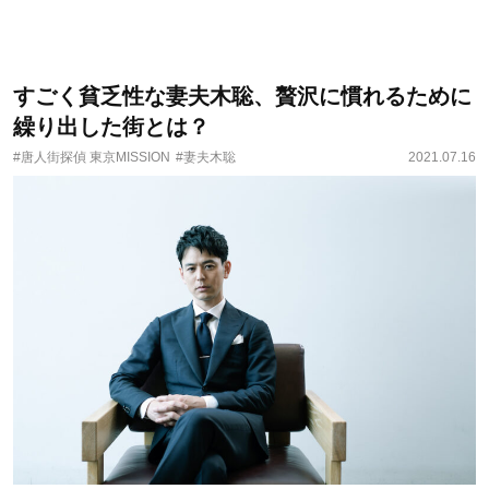
すごく貧乏性な妻夫木聡、贅沢に慣れるために
繰り出した街とは？
#唐人街探偵 東京MISSION
#妻夫木聡
2021.07.16