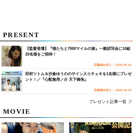
PRESENT
【監督登壇】『猫たちと7000マイルの旅』一般試写会に10組
20名様をご招待！
応募締め切り： 2026.08.15
田村ツトム＆沙倉ゆうののサイン入りチェキを1名様にプレゼ
ント！／『心配無用ノ介 天下御免』
応募締め切り： 2026.08.20
プレゼント記事一覧
MOVIE