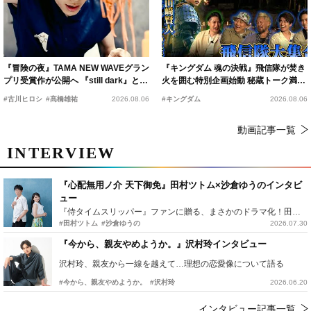
『冒険の夜』TAMA NEW WAVEグラン
『キングダム 魂の決戦』飛信隊が焚き
プリ受賞作が公開へ 『still dark』と同
火を囲む特別企画始動 秘蔵トーク満載
時上映決定
の“キングダムキャンプ”開催
#古川ヒロシ
#髙橋雄祐
2026.08.06
#キングダム
2026.08.06
動画記事一覧
INTERVIEW
『心配無用ノ介 天下御免』田村ツトム×沙倉ゆうのインタビ
ュー
『侍タイムスリッパー』ファンに贈る、まさかのドラマ化！田村ツトム×沙倉ゆうのが語る『心配無用ノ介』撮影秘話
#田村ツトム
#沙倉ゆうの
2026.07.30
『今から、親友やめようか。』沢村玲インタビュー
沢村玲、親友から一線を越えて…理想の恋愛像について語る
#今から、親友やめようか。
#沢村玲
2026.06.20
インタビュー記事一覧