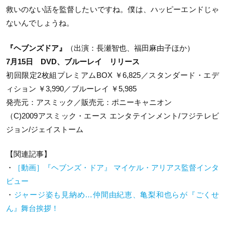
救いのない話を監督したいですね。僕は、ハッピーエンドじゃ
ないんでしょうね。
『ヘブンズドア』
（出演：長瀬智也、福田麻由子ほか）
7月15日 DVD、ブルーレイ リリース
初回限定2枚組プレミアムBOX ￥6,825／スタンダード・エデ
ィション ￥3,990／ブルーレイ ￥5,985
発売元：アスミック／販売元：ポニーキャニオン
（C)2009アスミック・エース エンタテインメント/フジテレビ
ジョン/ジェイストーム
【関連記事】
・
［動画］『ヘブンズ・ドア』 マイケル・アリアス監督インタ
ビュー
・
ジャージ姿も見納め…仲間由紀恵、亀梨和也らが『ごくせ
ん』舞台挨拶！