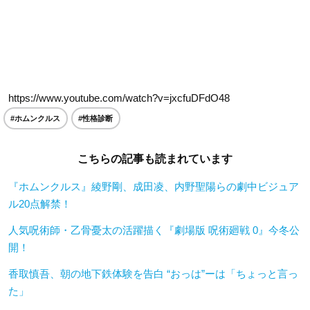
https://www.youtube.com/watch?v=jxcfuDFdO48
#ホムンクルス
#性格診断
こちらの記事も読まれています
『ホムンクルス』綾野剛、成田凌、内野聖陽らの劇中ビジュア
ル20点解禁！
人気呪術師・乙骨憂太の活躍描く『劇場版 呪術廻戦 0』今冬公
開！
香取慎吾、朝の地下鉄体験を告白 “おっは”ーは「ちょっと言っ
た」