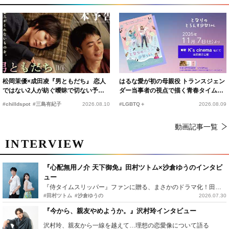
松岡茉優×成田凌『男ともだち』 恋人
はるな愛が初の母親役 トランスジェン
ではない2人が紡ぐ曖昧で切ない予告
ダー当事者の視点で描く青春タイムス
編解禁
リップコメディ
#chilldspot
#三島有紀子
2026.08.10
#LGBTQ＋
2026.08.09
動画記事一覧
INTERVIEW
『心配無用ノ介 天下御免』田村ツトム×沙倉ゆうのインタビ
ュー
『侍タイムスリッパー』ファンに贈る、まさかのドラマ化！田村ツトム×沙倉ゆうのが語る『心配無用ノ介』撮影秘話
#田村ツトム
#沙倉ゆうの
2026.07.30
『今から、親友やめようか。』沢村玲インタビュー
沢村玲、親友から一線を越えて…理想の恋愛像について語る