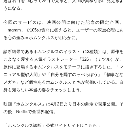
越は右目をつむって左目で見ると、人間が異様な形に見えるよ
うになる。
今回のサービスは、映画公開に向けた記念の限定企画。
「mgram」で105の質問に答えると、ユーザーの深層心理にあ
る心の歪み＝ホムンクルスが明らかに。
診断結果であるホムンクルスのイラスト（13種類）は、原作を
こよなく愛する人気イラストレーター「326」（ミツル）が、
原作に登場するホムンクルスをモチーフに描き下ろした。「マ
ニュアル型砂人間」や「自分を隠すのっぺらぼう」「物事なな
メガネ」など個性あるホムンクルス たちが勢揃いしている。自
身も知らない本当の姿をチェックしよう。
映画『ホムンクルス』は4月2日より日本の劇場で限定公開。そ
の後、Netflixで全世界配信。
「ホムンクルス診断」公式サイトサイトはこちら：