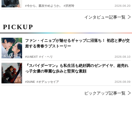
#今から、親友やめようか。
#沢村玲
2026.06.20
インタビュー記事一覧
PICKUP
ファン・イニョプが魅せるギャップに沼落ち！ 初恋と夢が交
差する青春ラブストーリー
#U-NEXT
#イ・ヘリ
2026.08.10
『スパイダーマン』も私生活も絶好調のゼンデイヤ、超売れ
っ子女優の華麗な歩みと堅実な素顔
#DUNE
#オデュッセイア
2026.08.09
ピックアップ記事一覧