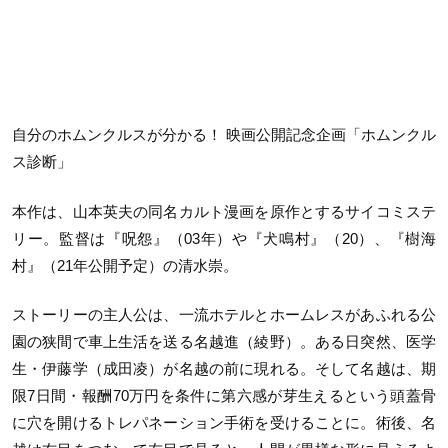
自分のホムンクルスが分かる！ 映画公開記念企画「ホムンクル
ス診断」
本作は、山本英夫の同名カルト漫画を原作とするサイコミステ
リー。監督は『呪怨』（03年）や『犬鳴村』（20）、『樹海
村』（21年公開予定）の
清水崇。
ストーリーの主人公は、一流ホテルとホームレスがあふれる公
園の狭間で車上生活を送る名越進（綾野）。ある日突然、医学
生・伊藤学（成田凌）が名越の前に現れる。そして名越は、期
限7日間・報酬70万円を条件に第六感が芽生えるという頭蓋骨
に穴を開けるトレパネーション手術を受けることに。術後、名