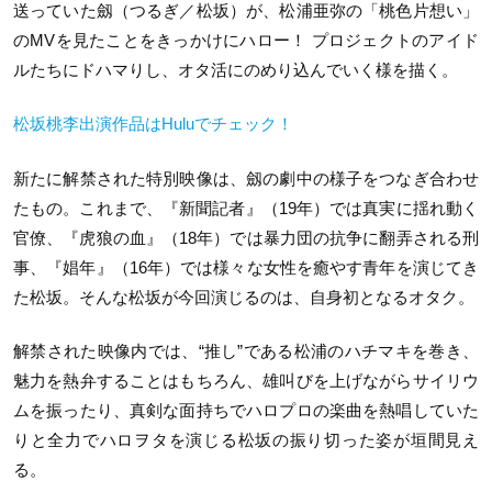
送っていた劔（つるぎ／松坂）が、松浦亜弥の「桃色片想い」
のMVを見たことをきっかけにハロー！ プロジェクトのアイド
ルたちにドハマりし、オタ活にのめり込んでいく様を描く。
松坂桃李出演作品はHuluでチェック！
新たに解禁された特別映像は、劔の劇中の様子をつなぎ合わせ
たもの。これまで、『新聞記者』（19年）では真実に揺れ動く
官僚、『虎狼の血』（18年）では暴力団の抗争に翻弄される刑
事、『娼年』（16年）では様々な女性を癒やす青年を演じてき
た松坂。そんな松坂が今回演じるのは、自身初となるオタク。
解禁された映像内では、“推し”である松浦のハチマキを巻き、
魅力を熱弁することはもちろん、雄叫びを上げながらサイリウ
ムを振ったり、真剣な面持ちでハロプロの楽曲を熱唱していた
りと全力でハロヲタを演じる松坂の振り切った姿が垣間見え
る。