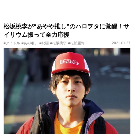
松坂桃李が“あやや推し”のハロヲタに覚醒！サ
イリウム振って全力応援
#アイドル
#あの頃。
#映画
#松坂桃李
#松浦亜弥
2021.01.27