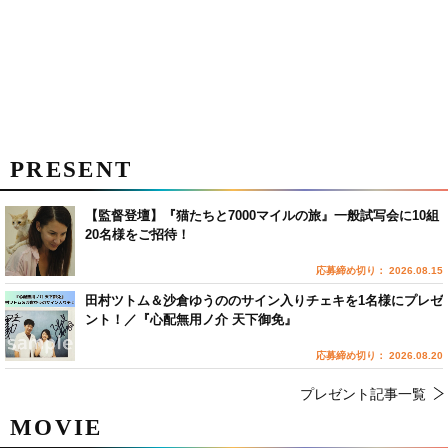
PRESENT
【監督登壇】『猫たちと7000マイルの旅』一般試写会に10組
20名様をご招待！
応募締め切り： 2026.08.15
田村ツトム＆沙倉ゆうののサイン入りチェキを1名様にプレゼ
ント！／『心配無用ノ介 天下御免』
応募締め切り： 2026.08.20
プレゼント記事一覧
MOVIE