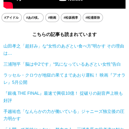
#アイドル
#あの頃。
#映画
#松坂桃李
#松浦亜弥
こちらの記事も読まれています
山田孝之「超好み」な“女性のあざとい食べ方”明かす その理由
は…
三浦翔平「脳は中2です」“気になっているあざとい女性”告白
ラッセル・クロウが地獄の果てまであおり運転！ 映画『アオラ
レ』5月公開
『銀魂 THE FINAL』最速で興収10億！ 掟破りの副音声上映も
好評
手越祐也「なんらかの力が働いている」ジャニーズ独立後の圧
力明かす