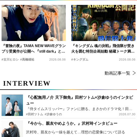
『冒険の夜』TAMA NEW WAVEグラン
『キングダム 魂の決戦』飛信隊が焚き
プリ受賞作が公開へ 『still dark』と同
火を囲む特別企画始動 秘蔵トーク満載
時上映決定
の“キングダムキャンプ”開催
#古川ヒロシ
#髙橋雄祐
2026.08.06
#キングダム
2026.08.06
動画記事一覧
INTERVIEW
『心配無用ノ介 天下御免』田村ツトム×沙倉ゆうのインタビ
ュー
『侍タイムスリッパー』ファンに贈る、まさかのドラマ化！田村ツトム×沙倉ゆうのが語る『心配無用ノ介』撮影秘話
#田村ツトム
#沙倉ゆうの
2026.07.30
『今から、親友やめようか。』沢村玲インタビュー
沢村玲、親友から一線を越えて…理想の恋愛像について語る