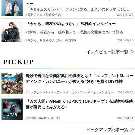
ュー
『侍タイムスリッパー』ファンに贈る、まさかのドラマ化！田村ツトム×沙倉ゆうのが語る『心配無用ノ介』撮影秘話
#田村ツトム
#沙倉ゆうの
2026.07.30
『今から、親友やめようか。』沢村玲インタビュー
沢村玲、親友から一線を越えて…理想の恋愛像について語る
#今から、親友やめようか。
#沢村玲
2026.06.20
インタビュー記事一覧
PICKUP
奇妙で自由な音楽家集団の真実とは？『エレファント6レコー
ディング・カンパニー』が教える“好き”を貫くDIY精神
#エレファント6レコーディング・カンパニー
#ドキュメンタリー
2026.08.05
『ガス人間』がNetflix TOP10でTOP3キープ！ 伝説的特撮映
画が現代によみがえる！
#Netflix
#Netflix TOP10
2026.08.04
ピックアップ記事一覧