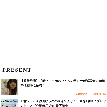
PRESENT
【監督登壇】『猫たちと7000マイルの旅』一般試写会に10組
20名様をご招待！
応募締め切り： 2026.08.15
田村ツトム＆沙倉ゆうののサイン入りチェキを1名様にプレゼ
ント！／『心配無用ノ介 天下御免』