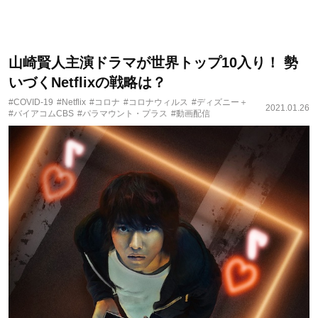
山崎賢人主演ドラマが世界トップ10入り！ 勢
いづくNetflixの戦略は？
#COVID-19
#Netflix
#コロナ
#コロナウィルス
#ディズニー＋
2021.01.26
#バイアコムCBS
#パラマウント・プラス
#動画配信