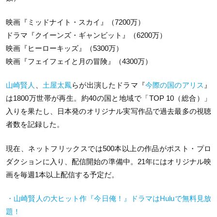
映画『ミッドナイト・スカイ』（7200万）
ドラマ『クイーンズ・ギャンビット』（6200万）
映画『ヒーローキッズ』（5300万）
映画『フェイフェイと月の冒険』（4300万）
山崎賢人
、
土屋太鳳
らが出演したドラマ『
今際の国のアリス
』
は1800万世帯が再生。約40の国と地域で「TOP 10（総合）」
入りを果たし、日本発のオリジナル実写作品で過去最多の視聴
者数を記録した。
現在、ネットフリックスでは500本以上の作品がポスト・プロ
ダクションに入り、配信開始の準備中。21年にはオリジナル映
画を毎週1本以上配信する予定だ。
・山崎賢人の大ヒット作『今日俺！』ドラマはHuluで無料見放
題！