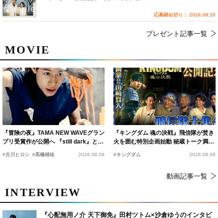
応募締め切り： 2026.08.20
プレゼント記事一覧
MOVIE
『冒険の夜』TAMA NEW WAVEグラン
『キングダム 魂の決戦』飛信隊が焚き
プリ受賞作が公開へ 『still dark』と同
火を囲む特別企画始動 秘蔵トーク満載
時上映決定
の“キングダムキャンプ”開催
#古川ヒロシ
#髙橋雄祐
2026.08.06
#キングダム
2026.08.06
動画記事一覧
INTERVIEW
『心配無用ノ介 天下御免』田村ツトム×沙倉ゆうのインタビ