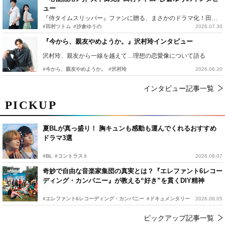
ュー
『侍タイムスリッパー』ファンに贈る、まさかのドラマ化！田村ツトム×沙倉ゆうのが語る『心配無用ノ介』撮影秘話
#田村ツトム
#沙倉ゆうの
2026.07.30
『今から、親友やめようか。』沢村玲インタビュー
沢村玲、親友から一線を越えて…理想の恋愛像について語る
#今から、親友やめようか。
#沢村玲
2026.06.20
インタビュー記事一覧
PICKUP
夏BLが真っ盛り！ 胸キュンも感動も運んでくれるおすすめ
ドラマ3選
#BL
#コントラスト
2026.08.07
奇妙で自由な音楽家集団の真実とは？『エレファント6レコー
ディング・カンパニー』が教える“好き”を貫くDIY精神
#エレファント6レコーディング・カンパニー
#ドキュメンタリー
2026.08.05
ピックアップ記事一覧