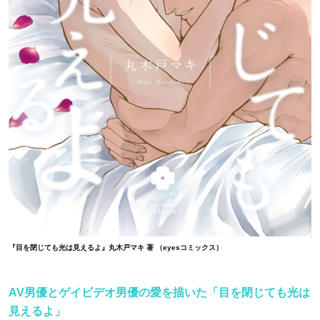
『目を閉じても光は見えるよ』丸木戸マキ 著 （eyesコミックス）
AV男優とゲイビデオ男優の愛を描いた「目を閉じても光は
見えるよ」