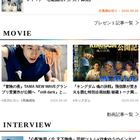
応募締め切り： 2026.08.20
プレゼント記事一覧
MOVIE
『冒険の夜』TAMA NEW WAVEグラン
『キングダム 魂の決戦』飛信隊が焚き
プリ受賞作が公開へ 『still dark』と同
火を囲む特別企画始動 秘蔵トーク満載
時上映決定
の“キングダムキャンプ”開催
#古川ヒロシ
#髙橋雄祐
2026.08.06
#キングダム
2026.08.06
動画記事一覧
INTERVIEW
『心配無用ノ介 天下御免』田村ツトム×沙倉ゆうのインタビ