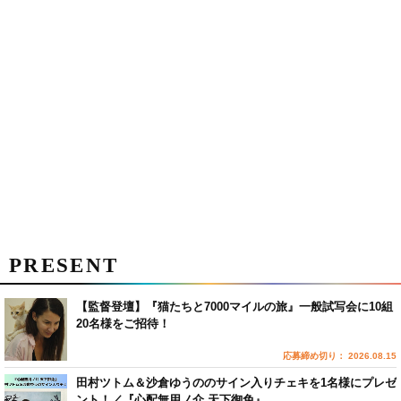
PRESENT
【監督登壇】『猫たちと7000マイルの旅』一般試写会に10組
20名様をご招待！
応募締め切り： 2026.08.15
田村ツトム＆沙倉ゆうののサイン入りチェキを1名様にプレゼ
ント！／『心配無用ノ介 天下御免』