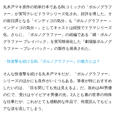
丸木戸マキ原作の初単行本であるBLコミックの「ポルノグラフ
ァー」が実写テレビドラマシリーズ化され、好評を博した。そ
の前日譚となる「インディゴの気分」も『ポルノグラファー ～
インディゴの気分～』としてキャストは続投でドラマシリーズ
化。さらに、「ポルノグラファー」の続編である「續・ポルノ
グラファー プレイバック」を実写映画化した『劇場版ポルノグ
ラファー ～プレイバック～』の製作も発表された。
・快進撃を続けるBL『ポルノグラファー』の魅力とは？
そんな快進撃を続ける丸木戸マキだが、「ポルノグラファー」
シリーズのほかにも良作がいくつもある。筆者が特におすすめ
したいのは、「目を閉じても光は見えるよ」だ。攻めはAV男優
の仁で、受けはゲイビデオ男優の光。2人とも裏の世界の特殊
な仕事だが、これがとても感動的な作品で、何度読んでもピュ
アな涙を流してしまう。