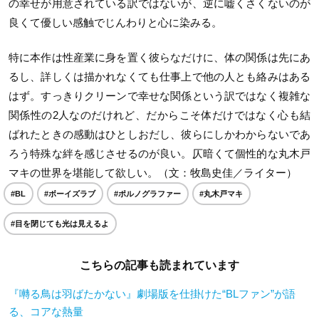
の幸せが用意されている訳ではないが、逆に嘘くさくないのが
良くて優しい感触でじんわりと心に染みる。
特に本作は性産業に身を置く彼らなだけに、体の関係は先にあ
るし、詳しくは描かれなくても仕事上で他の人とも絡みはある
はず。すっきりクリーンで幸せな関係という訳ではなく複雑な
関係性の2人なのだけれど、だからこそ体だけではなく心も結
ばれたときの感動はひとしおだし、彼らにしかわからないであ
ろう特殊な絆を感じさせるのが良い。仄暗くて個性的な丸木戸
マキの世界を堪能して欲しい。（文：牧島史佳／ライター）
#BL
#ボーイズラブ
#ポルノグラファー
#丸木戸マキ
#目を閉じても光は見えるよ
こちらの記事も読まれています
『囀る鳥は羽ばたかない』劇場版を仕掛けた“BLファン”が語
る、コアな熱量