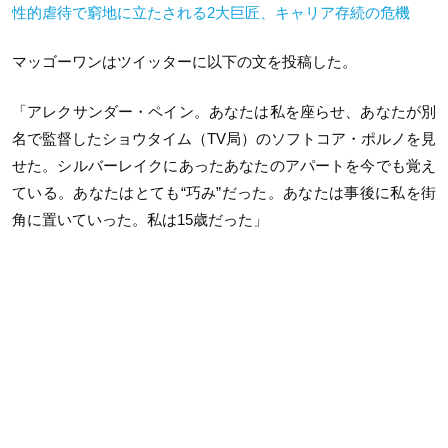
性的虐待で窮地に立たされる2大巨匠、キャリア存続の危機
マッゴーワンはツイッターに以下の文を投稿した。
「アレクサンダー・ペイン。あなたは私を座らせ、あなたが別
名で監督したショウタイム（
TV
局）のソフトコア・ポルノを見
せた。シルバーレイクにあったあなたのアパートを今でも覚え
ている。あなたはとても“巧み”だった。あなたは事後に私を街
角に置いていった。私は
15
歳だった」