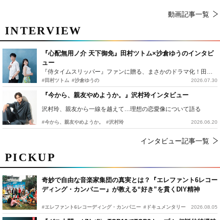
動画記事一覧
INTERVIEW
『心配無用ノ介 天下御免』田村ツトム×沙倉ゆうのインタビ
ュー
『侍タイムスリッパー』ファンに贈る、まさかのドラマ化！田村ツトム×沙倉ゆうのが語る『心配無用ノ介』撮影秘話
#田村ツトム
#沙倉ゆうの
2026.07.30
『今から、親友やめようか。』沢村玲インタビュー
沢村玲、親友から一線を越えて…理想の恋愛像について語る
#今から、親友やめようか。
#沢村玲
2026.06.20
インタビュー記事一覧
PICKUP
奇妙で自由な音楽家集団の真実とは？『エレファント6レコー
ディング・カンパニー』が教える“好き”を貫くDIY精神
#エレファント6レコーディング・カンパニー
#ドキュメンタリー
2026.08.05