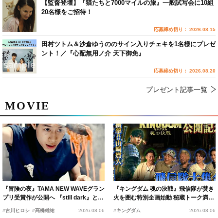
【監督登壇】『猫たちと7000マイルの旅』一般試写会に10組
20名様をご招待！
応募締め切り： 2026.08.15
田村ツトム＆沙倉ゆうののサイン入りチェキを1名様にプレゼ
ント！／『心配無用ノ介 天下御免』
応募締め切り： 2026.08.20
プレゼント記事一覧
MOVIE
『冒険の夜』TAMA NEW WAVEグラン
『キングダム 魂の決戦』飛信隊が焚き
プリ受賞作が公開へ 『still dark』と同
火を囲む特別企画始動 秘蔵トーク満載
時上映決定
の“キングダムキャンプ”開催
#古川ヒロシ
#髙橋雄祐
2026.08.06
#キングダム
2026.08.06