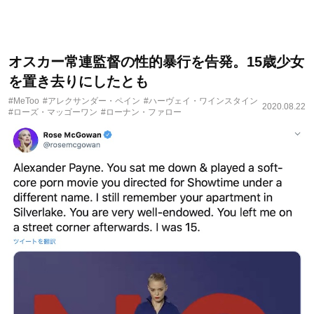
オスカー常連監督の性的暴行を告発。15歳少女
を置き去りにしたとも
#MeToo
#アレクサンダー・ペイン
#ハーヴェイ・ワインスタイン
2020.08.22
#ローズ・マッゴーワン
#ローナン・ファロー