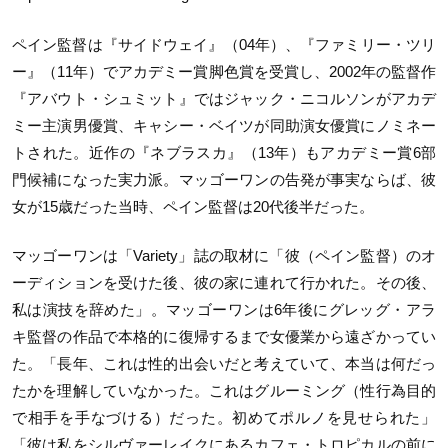
ペイン監督は『サイドウェイ』（
04
年）、『ファミリー・ツリ
ー』（
11
年）でアカデミー賞脚色賞を受賞し、
2002
年の監督作
『アバウト・シュミット』ではジャック・ニコルソンがアカデ
ミー主演男優賞、キャシー・ベイツが同助演女優賞にノミネー
トされた。近作の『ネブラスカ』（
13
年）もアカデミー賞
6
部
門候補になった実力派。マッゴーワンの告発が事実ならば、彼
女が
15
歳だった当時、ペイン監督は
20
代後半だった。
マッゴーワンは「
Variety
」誌の取材に「彼（ペイン監督）のオ
ーディションを受けた後、彼の家に連れて行かれた。その後、
私は演技を辞めた」。マッゴーワンは
6
年後にグレッグ・アラ
キ監督の作品で本格的に復帰するまで女優業から遠ざかってい
た。「長年、これは性的出会いだと考えていて、本当は何だっ
たかを理解していなかった。これはグルーミング（性行為目的
で相手を手なづける）だった。初めてポルノを見せられた」
「彼は私をシルヴァーレイクにあるカフェ・トロピカルの前に