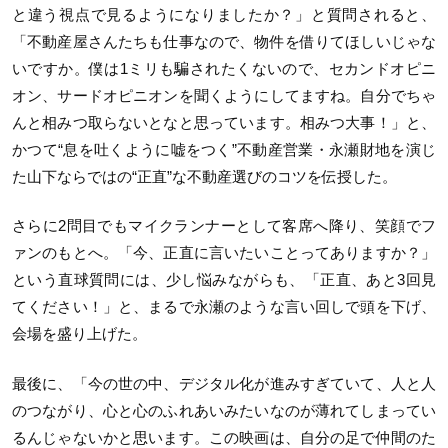
と違う視点で見るようになりましたか？」と質問されると、
「不動産屋さんたちも仕事なので、物件を借りてほしいじゃな
いですか。僕は1ミリも騙されたくないので、セカンドオピニ
オン、サードオピニオンを聞くようにしてますね。自分でちゃ
んと相みつ取らないとなと思っています。相みつ大事！」と、
かつて“息を吐くように嘘をつく”不動産営業・永瀬財地を演じ
た山下ならではの“正直”な不動産選びのコツを伝授した。
さらに2問目でもマイクランナーとして客席へ降り、笑顔でフ
ァンのもとへ。「今、正直に言いたいことってありますか？」
という直球質問には、少し悩みながらも、「正直、あと3回見
てください！」と、まるで永瀬のような言い回しで頭を下げ、
会場を盛り上げた。
最後に、「今の世の中、デジタル化が進みすぎていて、人と人
のつながり、心と心のふれあいみたいなのが薄れてしまってい
るんじゃないかと思います。この映画は、自分の足で仲間のた