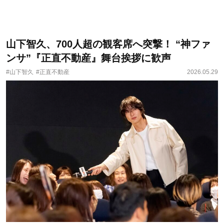
山下智久、700人超の観客席へ突撃！ “神ファ
ンサ”『正直不動産』舞台挨拶に歓声
#山下智久
#正直不動産
2026.05.29