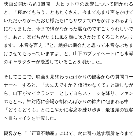
映画公開から約1週間。大ヒット中の反響について聞かれる
と、「褒めてもらうこともたくさん。今まであまり声をかけて
いただかなかったおじ様たちにもサウナで声をかけられるよう
になりました。今まで縁がなかった層なのですごくうれしいで
す。あと、友だちがたまに風を顔に吹きかけてくることがあり
ます。“本音を言え！”と。絶好の機会だと思って本音をぶちま
けさせてもらっていますよ」と、山下のプライベートにも永瀬
のキャラクターが浸透していることを明かした。
そしてここで、映画を見終わったばかりの観客からの質問コー
ナーへ。すると、「大丈夫ですか？ 僕行かなくて」と話しなが
ら、山下がマイクランナーとして自らステージを降り、ファン
のもとへ。神対応に会場が割れんばかりの歓声に包まれる中、
「どうもどうも」とにこやかに客席を練り歩き、最後尾の観客
へ自らマイクを手渡した。
観客から「『正直不動産』に出て、次に引っ越す場所を今まで