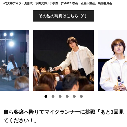
(C)大谷アキラ・夏原武・水野光博／小学館 (C)2026 映画『正直不動産』製作委員会
その他の写真はこちら（6）
自ら客席へ降りてマイクランナーに挑戦「あと3回見
てください！」