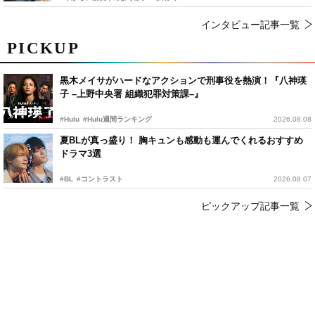
インタビュー記事一覧
PICKUP
黒木メイサがハードなアクションで刑事役を熱演！『八神瑛
子 –上野中央署 組織犯罪対策課–』
#Hulu
#Hulu週間ランキング
2026.08.08
夏BLが真っ盛り！ 胸キュンも感動も運んでくれるおすすめ
ドラマ3選
#BL
#コントラスト
2026.08.07
ピックアップ記事一覧