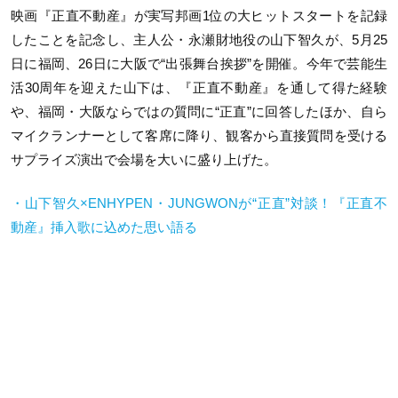
映画『正直不動産』が実写邦画1位の大ヒットスタートを記録
したことを記念し、主人公・永瀬財地役の山下智久が、5月25
日に福岡、26日に大阪で“出張舞台挨拶”を開催。今年で芸能生
活30周年を迎えた山下は、『正直不動産』を通して得た経験
や、福岡・大阪ならではの質問に“正直”に回答したほか、自ら
マイクランナーとして客席に降り、観客から直接質問を受ける
サプライズ演出で会場を大いに盛り上げた。
・山下智久×ENHYPEN・JUNGWONが“正直”対談！『正直不
動産』挿入歌に込めた思い語る