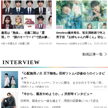
趣里は「熱血」、佐藤二朗は「霊
timelesz橋本将生、初主演映画で年上
視」!? “謎のキーワード”で読み解く
男子役 『お姉ちゃんの翠くん』切ない
『踊る大捜査線 N.E.W.』新メンバー
恋の幕開けを予感
#佐々木蔵之介
#佐藤二朗
2026.08.09
#timelesz
#お姉ちゃんの翠くん
2026.08.08
動画記事一覧
INTERVIEW
『心配無用ノ介 天下御免』田村ツトム×沙倉ゆうのインタビ
ュー
『侍タイムスリッパー』ファンに贈る、まさかのドラマ化！田村ツトム×沙倉ゆうのが語る『心配無用ノ介』撮影秘話
#田村ツトム
#沙倉ゆうの
2026.07.30
『今から、親友やめようか。』沢村玲インタビュー
沢村玲、親友から一線を越えて…理想の恋愛像について語る
#今から、親友やめようか。
#沢村玲
2026.06.20