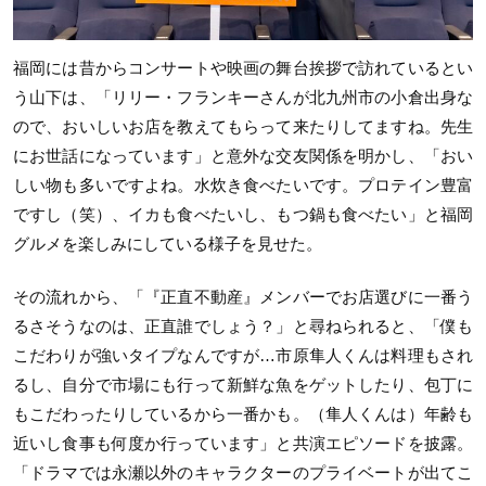
福岡には昔からコンサートや映画の舞台挨拶で訪れているとい
う山下は、「リリー・フランキーさんが北九州市の小倉出身な
ので、おいしいお店を教えてもらって来たりしてますね。先生
にお世話になっています」と意外な交友関係を明かし、「おい
しい物も多いですよね。水炊き食べたいです。プロテイン豊富
ですし（笑）、イカも食べたいし、もつ鍋も食べたい」と福岡
グルメを楽しみにしている様子を見せた。
その流れから、「『正直不動産』メンバーでお店選びに一番う
るさそうなのは、正直誰でしょう？」と尋ねられると、「僕も
こだわりが強いタイプなんですが…市原隼人くんは料理もされ
るし、自分で市場にも行って新鮮な魚をゲットしたり、包丁に
もこだわったりしているから一番かも。（隼人くんは）年齢も
近いし食事も何度か行っています」と共演エピソードを披露。
「ドラマでは永瀬以外のキャラクターのプライベートが出てこ