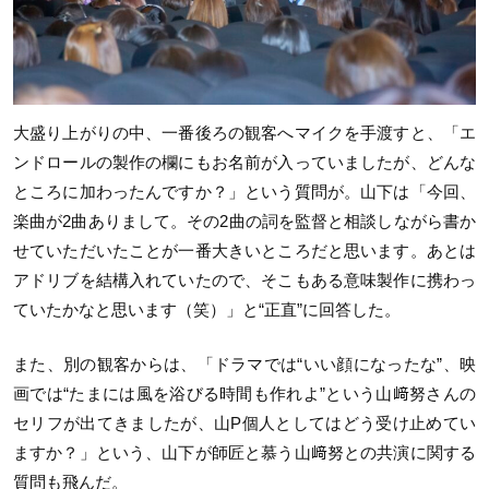
大盛り上がりの中、一番後ろの観客へマイクを手渡すと、「エ
ンドロールの製作の欄にもお名前が入っていましたが、どんな
ところに加わったんですか？」という質問が。山下は「今回、
楽曲が2曲ありまして。その2曲の詞を監督と相談しながら書か
せていただいたことが一番大きいところだと思います。あとは
アドリブを結構入れていたので、そこもある意味製作に携わっ
ていたかなと思います（笑）」と“正直”に回答した。
また、別の観客からは、「ドラマでは“いい顔になったな”、映
画では“たまには風を浴びる時間も作れよ”という山﨑努さんの
セリフが出てきましたが、山P個人としてはどう受け止めてい
ますか？」という、山下が師匠と慕う山﨑努との共演に関する
質問も飛んだ。