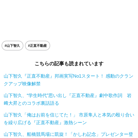
#山下智久
#正直不動産
こちらの記事も読まれています
山下智久『正直不動産』邦画実写No1スタート！ 感動のクラン
クアップ映像解禁
山下智久、“学生時代”思い出し『正直不動産』劇中歌作詞 岩
﨑大昇とのコラボ裏話語る
山下智久「俺はお前を信じてた！」 市原隼人と本気の殴り合い
を繰り広げる『正直不動産』激熱シーン
山下智久、船橋競馬場に凱旋！「かしわ記念」プレゼンター登