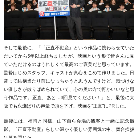
そして最後に、「『正直不動産』という作品に携わらせていた
だいてから5年以上経ちましたが、映画という形で皆さんに見
ていただけるのはうれしくて最高のご褒美だと思っています。
監督はじめスタッフ、キャストが真心をこめて作りました。日
常って結構当たり前になっちゃうと思うんですけど、気づけな
い優しさが散りばめられていて、心の奥の方で何かいいなと思
う作品です。正直、あと…3回見てください！」と、最後に大
阪でも永瀬ばりの声量で頭を下げ、映画を“正直”にPRした。
最後には、福岡と同様、山下自ら会場の観客と一緒に記念撮
影。『正直不動産』らしい温かく優しい雰囲気の中、舞台挨拶
は幕を閉じた。