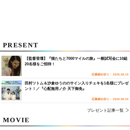
PRESENT
【監督登壇】『猫たちと7000マイルの旅』一般試写会に10組
20名様をご招待！
応募締め切り： 2026.08.15
田村ツトム＆沙倉ゆうののサイン入りチェキを1名様にプレゼ
ント！／『心配無用ノ介 天下御免』
応募締め切り： 2026.08.20
プレゼント記事一覧
MOVIE