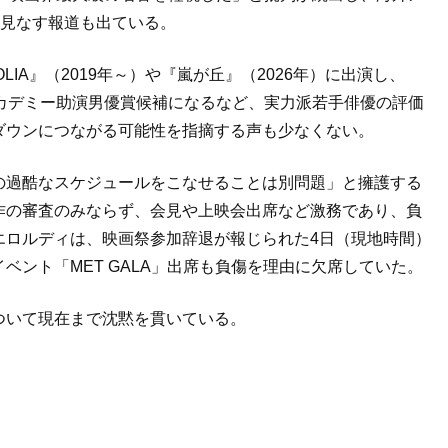
と見なす報道も出ている。
LIA』（2019年～）や『嵐が丘』（2026年）に出演し、
カデミー助演男優賞候補になるなど、実力派若手俳優の評価
ダウンにつながる可能性を指摘する声も少なくない。
の過酷なスケジュールをこなせることは別問題」と擁護する
作の審査のみならず、会見や上映会出席など激務であり、負
エロルディは、映画祭参加辞退が報じられた4日（現地時間）
ベント「MET GALA」出席も負傷を理由に欠席していた。
ついて現在まで沈黙を貫いている。