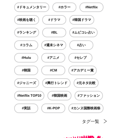
#ドキュメンタリー
#ホラー
#Netflix
#映画を聴く
#ドラマ
#韓国ドラマ
#ランキング
#BL
#ムビコレ占い
#コラム
#週末シネマ
#占い
#Hulu
#アニメ
#セレブ
#韓国
#CM
#アカデミー賞
#ジャニーズ
#興行トレンド
#元ネタ比較
#Netflix TOP10
#韓国映画
#ファッション
#実話
#K-POP
#カンヌ国際映画祭
タグ一覧