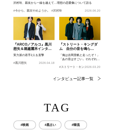
沢村玲、親友から一線を越えて…理想の恋愛像について語る
#今から、親友やめようか。
#沢村玲
2026.06.20
『ARCO／アルコ』黒川
『ストリート・キングダ
想矢＆堀越麗禾インタビ
ム 自分の音を鳴ら
ュー
せ。』峯田和伸、若葉竜
実力派の若手2人を直撃
「俺は吉岡里帆と走ったぞ！」
也、吉岡里帆インタビュ
「あの音はすごい」それぞれの
ー
#黒川想矢
2026.04.18
忘れがたいシーンとは？
#ストリート・キングダム 自分の音を鳴らせ。
2026.03.20
インタビュー記事一覧
TAG
#映画
#星占い
#韓流