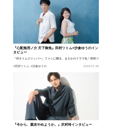
『心配無用ノ介 天下御免』田村ツトム×沙倉ゆうのイン
タビュー
『侍タイムスリッパー』ファンに贈る、まさかのドラマ化！田村ツトム×沙倉ゆうのが語
#田村ツトム
#沙倉ゆうの
2026.07.30
『今から、親友やめようか。』沢村玲インタビュー