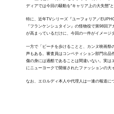
ディアでは今回の騒動を“キャリア上の大失態”
特に、近年TVシリーズ『ユーフォリア／EUPHO
『フランケンシュタイン』の怪物役で第98回ア
が高まっているだけに、今回の一件がイメージ
一方で「ビーチを歩けることと、カンヌ映画祭
声もある。審査員はコンペティション部門出品
傷の身には過酷であることは間違いない。実は
にニューヨークで開催されたファッションの大イ
なお、エロルディ本人や代理人は一連の報道に