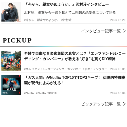
『今から、親友やめようか。』沢村玲インタビュー
沢村玲、親友から一線を越えて…理想の恋愛像について語る
#今から、親友やめようか。
#沢村玲
2026.06.20
インタビュー記事一覧
PICKUP
奇妙で自由な音楽家集団の真実とは？『エレファント6レコー
ディング・カンパニー』が教える“好き”を貫くDIY精神
#エレファント6レコーディング・カンパニー
#ドキュメンタリー
2026.08.05
『ガス人間』がNetflix TOP10でTOP3キープ！ 伝説的特撮映
画が現代によみがえる！
#Netflix
#Netflix TOP10
2026.08.04
ピックアップ記事一覧