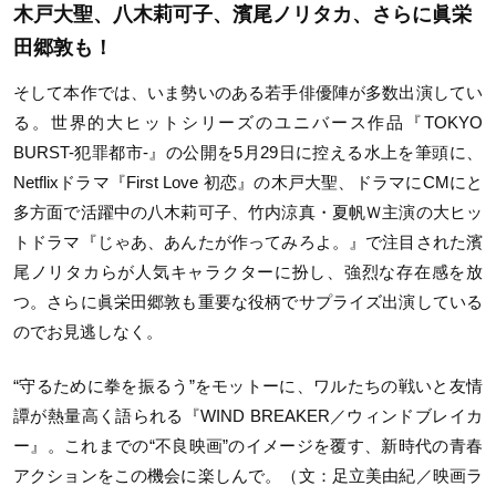
木戸大聖、八木莉可子、濱尾ノリタカ、さらに眞栄
田郷敦も！
そして本作では、いま勢いのある若手俳優陣が多数出演してい
る。世界的大ヒットシリーズのユニバース作品『TOKYO
BURST-犯罪都市-』の公開を5月29日に控える水上を筆頭に、
Netflixドラマ『First Love 初恋』の木戸大聖、ドラマにCMにと
多方面で活躍中の八木莉可子、竹内涼真・夏帆Ｗ主演の大ヒッ
トドラマ『じゃあ、あんたが作ってみろよ。』で注目された濱
尾ノリタカらが人気キャラクターに扮し、強烈な存在感を放
つ。さらに眞栄田郷敦も重要な役柄でサプライズ出演している
のでお見逃しなく。
“守るために拳を振るう”をモットーに、ワルたちの戦いと友情
譚が熱量高く語られる『WIND BREAKER／ウィンドブレイカ
ー』。これまでの“不良映画”のイメージを覆す、新時代の青春
アクションをこの機会に楽しんで。（文：足立美由紀／映画ラ