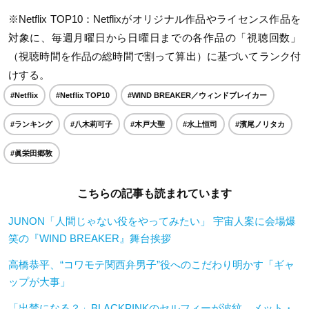
※Netflix TOP10：Netflixがオリジナル作品やライセンス作品を
対象に、毎週月曜日から日曜日までの各作品の「視聴回数」
（視聴時間を作品の総時間で割って算出）に基づいてランク付
けする。
#Netflix
#Netflix TOP10
#WIND BREAKER／ウィンドブレイカー
#ランキング
#八木莉可子
#木戸大聖
#水上恒司
#濱尾ノリタカ
#眞栄田郷敦
こちらの記事も読まれています
JUNON「人間じゃない役をやってみたい」 宇宙人案に会場爆
笑の『WIND BREAKER』舞台挨拶
高橋恭平、“コワモテ関西弁男子”役へのこだわり明かす「ギャ
ップが大事」
「出禁になる？」BLACKPINKのセルフィーが波紋 メット・