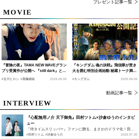
プレゼント記事一覧
MOVIE
『冒険の夜』TAMA NEW WAVEグラン
『キングダム 魂の決戦』飛信隊が焚き
プリ受賞作が公開へ 『still dark』と同
火を囲む特別企画始動 秘蔵トーク満載
時上映決定
の“キングダムキャンプ”開催
#古川ヒロシ
#髙橋雄祐
2026.08.06
#キングダム
2026.08.06
動画記事一覧
INTERVIEW
『心配無用ノ介 天下御免』田村ツトム×沙倉ゆうのインタビ
ュー
『侍タイムスリッパー』ファンに贈る、まさかのドラマ化！田村ツトム×沙倉ゆうのが語る『心配無用ノ介』撮影秘話
#田村ツトム
#沙倉ゆうの
2026.07.30