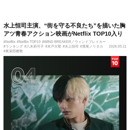
水上恒司主演、“街を守る不良たち”を描いた胸
アツ青春アクション映画がNetflix TOP10入り
#Netflix
#Netflix TOP10
#WIND BREAKER／ウィンドブレイカー
#ランキング
#八木莉可子
#木戸大聖
#水上恒司
#濱尾ノリタカ
2026.05.11
#眞栄田郷敦