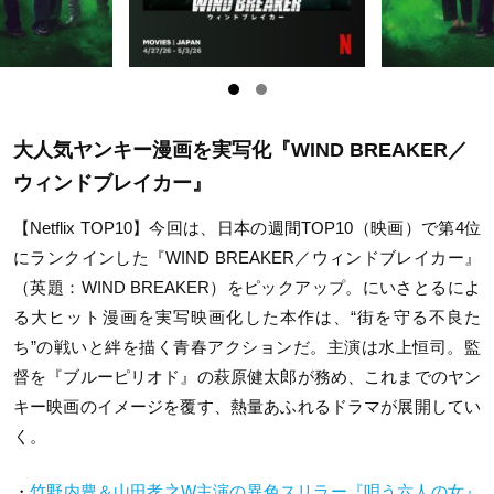
大人気ヤンキー漫画を実写化『WIND BREAKER／
ウィンドブレイカー』
【Netflix TOP10】今回は、日本の週間TOP10（映画）で第4位
にランクインした『WIND BREAKER／ウィンドブレイカー』
（英題：WIND BREAKER）をピックアップ。にいさとるによ
る大ヒット漫画を実写映画化した本作は、“街を守る不良た
ち”の戦いと絆を描く青春アクションだ。主演は水上恒司。監
督を『ブルーピリオド』の萩原健太郎が務め、これまでのヤン
キー映画のイメージを覆す、熱量あふれるドラマが展開してい
く。
・
竹野内豊＆山田孝之W主演の異色スリラー『唄う六人の女』