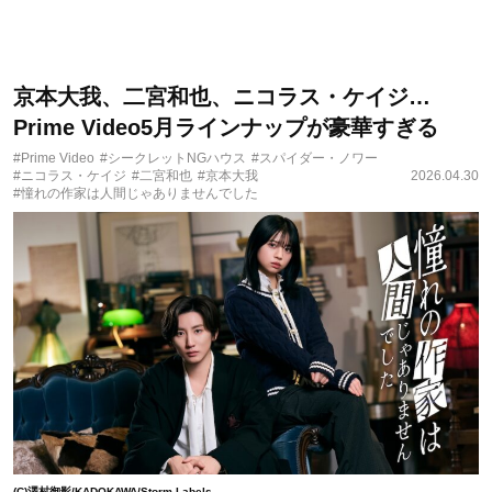
京本大我、二宮和也、ニコラス・ケイジ…
Prime Video5月ラインナップが豪華すぎる
#Prime Video
#シークレットNGハウス
#スパイダー・ノワー
#ニコラス・ケイジ
#二宮和也
#京本大我
2026.04.30
#憧れの作家は人間じゃありませんでした
(C)澤村御影/KADOKAWA/Storm Labels