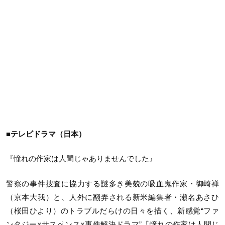
■テレビドラマ（日本）
『憧れの作家は人間じゃありませんでした』
警察の事件捜査に協力する謎多き美貌の吸血鬼作家・御崎禅
（京本大我）と、人外に翻弄される新米編集者・瀬名あさひ
（桜田ひより）のトラブルだらけの日々を描く、新感覚“ファ
ンタジー×サスペンス×事件解決ドラマ”『憧れの作家は人間じ