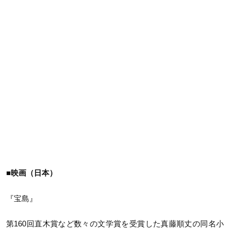
■映画（日本）
『宝島』
第160回直木賞など数々の文学賞を受賞した真藤順丈の同名小