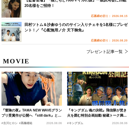
【監督登壇】『猫たちと7000マイルの旅』一般試写会に10組
20名様をご招待！
応募締め切り： 2026.08.15
田村ツトム＆沙倉ゆうののサイン入りチェキを1名様にプレゼ
ント！／『心配無用ノ介 天下御免』
応募締め切り： 2026.08.20
プレゼント記事一覧
MOVIE
『冒険の夜』TAMA NEW WAVEグラン
『キングダム 魂の決戦』飛信隊が焚き
プリ受賞作が公開へ 『still dark』と同
火を囲む特別企画始動 秘蔵トーク満載
時上映決定
の“キングダムキャンプ”開催
#古川ヒロシ
#髙橋雄祐
2026.08.06
#キングダム
2026.08.06