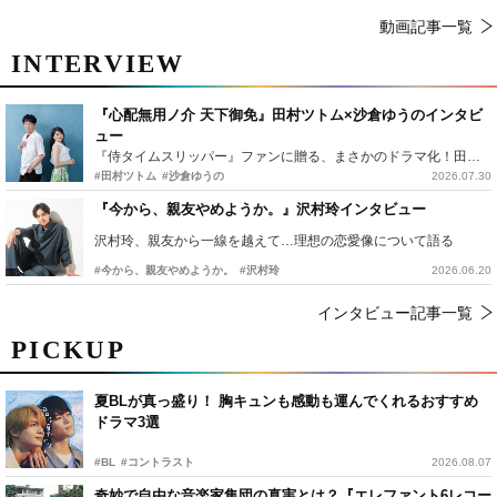
動画記事一覧
INTERVIEW
『心配無用ノ介 天下御免』田村ツトム×沙倉ゆうのインタビ
ュー
『侍タイムスリッパー』ファンに贈る、まさかのドラマ化！田村ツトム×沙倉ゆうのが語る『心配無用ノ介』撮影秘話
#田村ツトム
#沙倉ゆうの
2026.07.30
『今から、親友やめようか。』沢村玲インタビュー
沢村玲、親友から一線を越えて…理想の恋愛像について語る
#今から、親友やめようか。
#沢村玲
2026.06.20
インタビュー記事一覧
PICKUP
夏BLが真っ盛り！ 胸キュンも感動も運んでくれるおすすめ
ドラマ3選
#BL
#コントラスト
2026.08.07
奇妙で自由な音楽家集団の真実とは？『エレファント6レコー