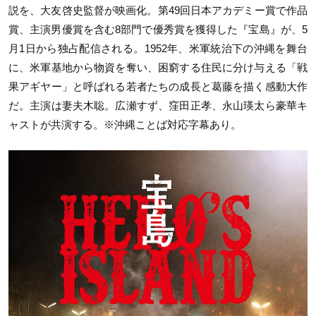
説を、大友啓史監督が映画化。第49回日本アカデミー賞で作品
賞、主演男優賞を含む8部門で優秀賞を獲得した『宝島』が、5
月1日から独占配信される。1952年、米軍統治下の沖縄を舞台
に、米軍基地から物資を奪い、困窮する住民に分け与える「戦
果アギヤー」と呼ばれる若者たちの成長と葛藤を描く感動大作
だ。主演は妻夫木聡。広瀬すず、窪田正孝、永山瑛太ら豪華キ
ャストが共演する。※沖縄ことば対応字幕あり。