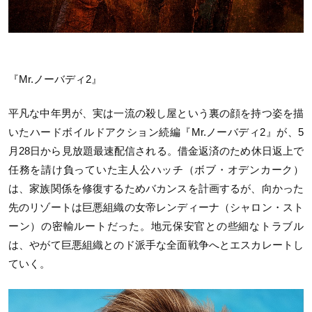
『Mr.ノーバディ2』
平凡な中年男が、実は一流の殺し屋という裏の顔を持つ姿を描
いたハードボイルドアクション続編『Mr.ノーバディ2』が、5
月28日から見放題最速配信される。借金返済のため休日返上で
任務を請け負っていた主人公ハッチ（ボブ・オデンカーク）
は、家族関係を修復するためバカンスを計画するが、向かった
先のリゾートは巨悪組織の女帝レンディーナ（シャロン・スト
ーン）の密輸ルートだった。地元保安官との些細なトラブル
は、やがて巨悪組織とのド派手な全面戦争へとエスカレートし
ていく。