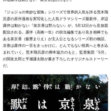
『ジョジョの奇妙な冒険』シリーズで世界的人気を誇る荒木飛
呂彦の原作漫画を実写化した人気ドラマシリーズ最新作、岸辺
露伴は動かない『泉京香は黙らない』が、5月12日から見放題
配信される。露伴（高橋一生）の担当編集であり良き相棒でも
ある泉京香（飯豊まりえ）が主人公となるシリーズ初の物語。
京香は露伴の一言をきっかけに、とんでもない怪異へと巻き込
まれていく。荒木飛呂彦の脚本協力のもと、監督集団「5月」
の関友太郎と平瀬謙太朗が書き下ろしたオリジナルストーリー
だ。