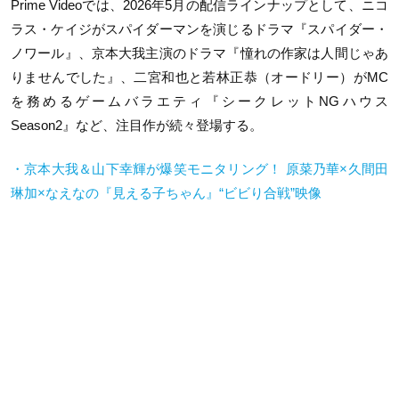
Prime Videoでは、2026年5月の配信ラインナップとして、ニコ
ラス・ケイジがスパイダーマンを演じるドラマ『スパイダー・
ノワール』、京本大我主演のドラマ『憧れの作家は人間じゃあ
りませんでした』、二宮和也と若林正恭（オードリー）がMC
を務めるゲームバラエティ『シークレットNGハウス
Season2』など、注目作が続々登場する。
・京本大我＆山下幸輝が爆笑モニタリング！ 原菜乃華×久間田
琳加×なえなの『見える子ちゃん』“ビビり合戦”映像