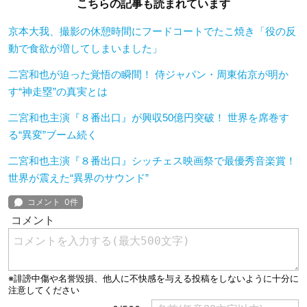
こちらの記事も読まれています
京本大我、撮影の休憩時間にフードコートでたこ焼き「役の反
動で食欲が増してしまいました」
二宮和也が迫った覚悟の瞬間！ 侍ジャパン・周東佑京が明か
す“神走塁”の真実とは
二宮和也主演『８番出口』が興収50億円突破！ 世界を席巻す
る“異変”ブーム続く
二宮和也主演『８番出口』シッチェス映画祭で最優秀音楽賞！
世界が震えた“異界のサウンド”