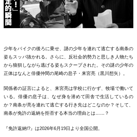
少年をバイクの後ろに乗せ、謎の少年を連れて逃亡する南条の
姿もスッパ抜かれる。さらに、反社会的勢力と思しき人物たち
から狼狽しながら逃げる姿もスクープされた。その謎の少年の
正体はなんと俳優仲間の尾崎の息子・来宮亮（黒川想矢）。
関係者の証言によると、来宮亮は学校に行かず、牧場で働いて
いる。俳優の息子は、なぜ身を潜めて田舎で生活しているの
か？南条が亮を連れて逃亡する行き先はどこなのか？そして、
南条が免許の返納を拒否する本当の理由とは……？
『免許返納!?』は2026年6月19日より全国公開。