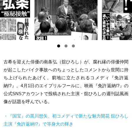
古希を迎えた俳優の南条弘（舘ひろし）が、腐れ縁の俳優仲間
が起こしたバイク事故へのちょっとしたコメントから世間に持
ち上げられたあげく、窮地に立たされるコメディ『免許返
納!?』。4月1日のエイプリルフールに、映画『免許返納!?』の
公式SNSアカウントで投稿された主演・舘ひろしの週刊誌風画
像が話題を呼んでいる。
・『国宝』の黒川想矢、初コメディで新たな魅力開花 舘ひろし
主演『免許返納!?』で等身大の輝き