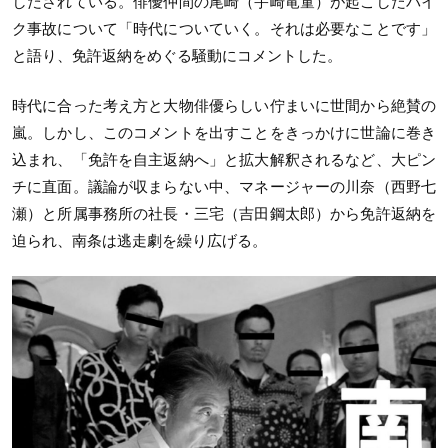
しだされている。俳優仲間の尾崎（宇崎竜童）が起こしたバイ
ク事故について「時代についていく。それは必要なことです」
と語り、免許返納をめぐる騒動にコメントした。
時代に合った考え方と大物俳優らしい佇まいに世間から絶賛の
嵐。しかし、このコメントを出すことをきっかけに世論に巻き
込まれ、「免許を自主返納へ」と拡大解釈されるなど、大ピン
チに直面。議論が収まらない中、マネージャーの川奈（西野七
瀬）と所属事務所の社長・三宅（吉田鋼太郎）から免許返納を
迫られ、南条は逃走劇を繰り広げる。