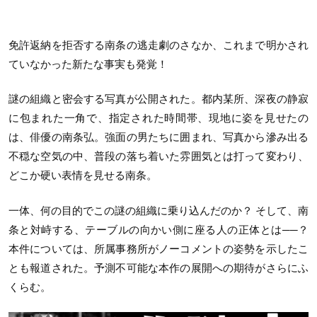
免許返納を拒否する南条の逃走劇のさなか、これまで明かされ
ていなかった新たな事実も発覚！
謎の組織と密会する写真が公開された。都内某所、深夜の静寂
に包まれた一角で、指定された時間帯、現地に姿を見せたの
は、俳優の南条弘。強面の男たちに囲まれ、写真から滲み出る
不穏な空気の中、普段の落ち着いた雰囲気とは打って変わり、
どこか硬い表情を見せる南条。
一体、何の目的でこの謎の組織に乗り込んだのか？ そして、南
条と対峙する、テーブルの向かい側に座る人の正体とは──？
本件については、所属事務所がノーコメントの姿勢を示したこ
とも報道された。予測不可能な本作の展開への期待がさらにふ
くらむ。