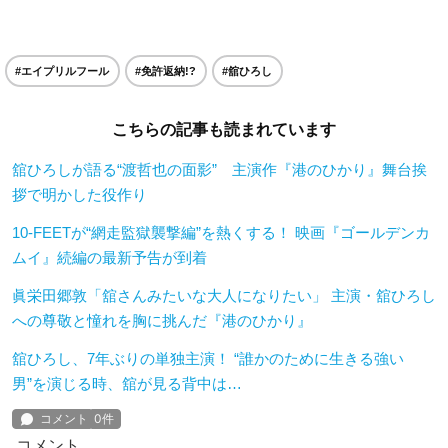
#エイプリルフール
#免許返納!?
#舘ひろし
こちらの記事も読まれています
舘ひろしが語る“渡哲也の面影” 主演作『港のひかり』舞台挨
拶で明かした役作り
10-FEETが“網走監獄襲撃編”を熱くする！ 映画『ゴールデンカ
ムイ』続編の最新予告が到着
眞栄田郷敦「舘さんみたいな大人になりたい」 主演・舘ひろし
への尊敬と憧れを胸に挑んだ『港のひかり』
舘ひろし、7年ぶりの単独主演！ “誰かのために生きる強い
男”を演じる時、舘が見る背中は…