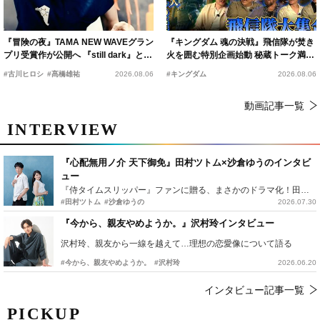
『冒険の夜』TAMA NEW WAVEグラン
『キングダム 魂の決戦』飛信隊が焚き
プリ受賞作が公開へ 『still dark』と同
火を囲む特別企画始動 秘蔵トーク満載
時上映決定
の“キングダムキャンプ”開催
#古川ヒロシ
#髙橋雄祐
2026.08.06
#キングダム
2026.08.06
動画記事一覧
INTERVIEW
『心配無用ノ介 天下御免』田村ツトム×沙倉ゆうのインタビ
ュー
『侍タイムスリッパー』ファンに贈る、まさかのドラマ化！田村ツトム×沙倉ゆうのが語る『心配無用ノ介』撮影秘話
#田村ツトム
#沙倉ゆうの
2026.07.30
『今から、親友やめようか。』沢村玲インタビュー
沢村玲、親友から一線を越えて…理想の恋愛像について語る
#今から、親友やめようか。
#沢村玲
2026.06.20
インタビュー記事一覧
PICKUP