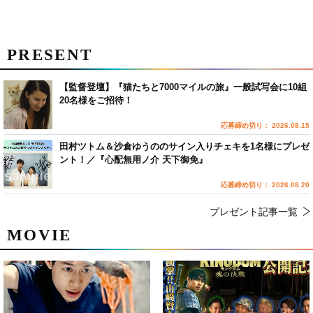
PRESENT
【監督登壇】『猫たちと7000マイルの旅』一般試写会に10組
20名様をご招待！
応募締め切り： 2026.08.15
田村ツトム＆沙倉ゆうののサイン入りチェキを1名様にプレゼ
ント！／『心配無用ノ介 天下御免』
応募締め切り： 2026.08.20
プレゼント記事一覧
MOVIE