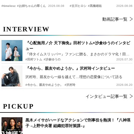
恋の幕開けを予感
時上映決定
#timelesz
#お姉ちゃんの翠くん
2026.08.08
#古川ヒロシ
#髙橋雄祐
2026.08.06
動画記事一覧
INTERVIEW
『心配無用ノ介 天下御免』田村ツトム×沙倉ゆうのインタビ
ュー
『侍タイムスリッパー』ファンに贈る、まさかのドラマ化！田村ツトム×沙倉ゆうのが語る『心配無用ノ介』撮影秘話
#田村ツトム
#沙倉ゆうの
2026.07.30
『今から、親友やめようか。』沢村玲インタビュー
沢村玲、親友から一線を越えて…理想の恋愛像について語る
#今から、親友やめようか。
#沢村玲
2026.06.20
インタビュー記事一覧
PICKUP
黒木メイサがハードなアクションで刑事役を熱演！『八神瑛
子 –上野中央署 組織犯罪対策課–』