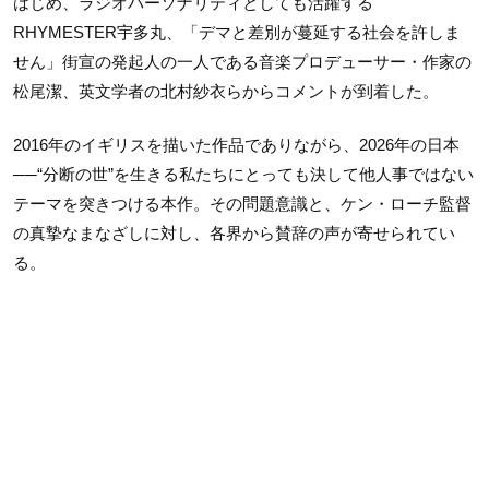
はじめ、ラジオパーソナリティとしても活躍する
RHYMESTER宇多丸、「デマと差別が蔓延する社会を許しま
せん」街宣の発起人の一人である音楽プロデューサー・作家の
松尾潔、英文学者の北村紗衣らからコメントが到着した。
2016年のイギリスを描いた作品でありながら、2026年の日本
──“分断の世”を生きる私たちにとっても決して他人事ではない
テーマを突きつける本作。その問題意識と、ケン・ローチ監督
の真摯なまなざしに対し、各界から賛辞の声が寄せられてい
る。