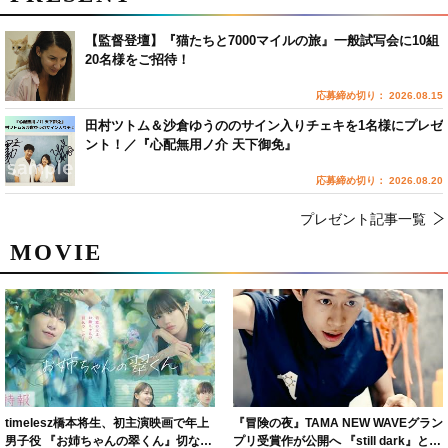
【監督登壇】『猫たちと7000マイルの旅』一般試写会に10組
20名様をご招待！
応募締め切り： 2026.08.15
田村ツトム＆沙倉ゆうののサイン入りチェキを1名様にプレゼ
ント！／『心配無用ノ介 天下御免』
応募締め切り： 2026.08.20
プレゼント記事一覧
MOVIE
timelesz橋本将生、初主演映画で年上
『冒険の夜』TAMA NEW WAVEグラン
男子役 『お姉ちゃんの翠くん』切ない
プリ受賞作が公開へ 『still dark』と同