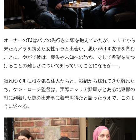
オーナーのTJはパブの先行きに頭を抱えていたが、シリアから
来たカメラを携えた女性ヤラと出会い、思いがけず友情を育む
ことに。やがて彼は、喪失や未知への恐怖、そして希望を見つ
けることの難しさについて知っていくことになるが──。
寂れゆく町に根を張る住人たちと、戦禍から逃れてきた難民た
ち。ケン・ローチ監督は、実際にシリア難民がとある北東部の
町に到着した際の出来事に着想を得たと語ったうえで、このよ
うに述べる。