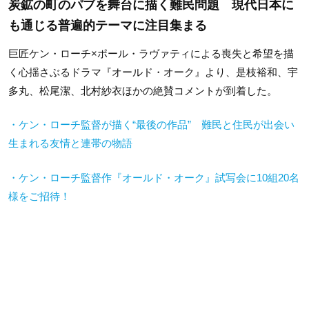
炭鉱の町のパブを舞台に描く難民問題 現代日本に
も通じる普遍的テーマに注目集まる
巨匠ケン・ローチ×ポール・ラヴァティによる喪失と希望を描
く心揺さぶるドラマ『オールド・オーク』より、是枝裕和、宇
多丸、松尾潔、北村紗衣ほかの絶賛コメントが到着した。
・ケン・ローチ監督が描く“最後の作品” 難民と住民が出会い
生まれる友情と連帯の物語
・ケン・ローチ監督作『オールド・オーク』試写会に
10
組
20
名
様をご招待！