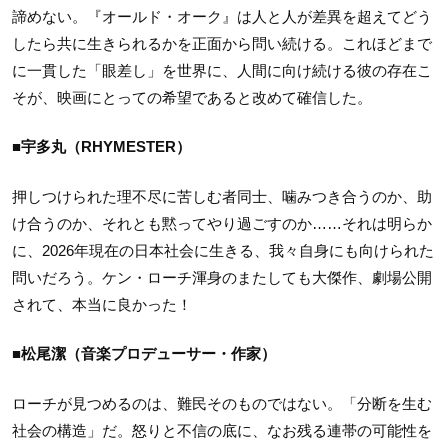
諦めない。『オールド・オーク』は人と人が差異を超えてどう
したら共に生きられるかを正面から問い続ける。これほどまで
に一貫した「眼差し」を世界に、人間に向け続ける彼の存在こ
そが、映画にとっての希望であると改めて確信した。
■宇多丸（RHYMESTER）
押しつけられた理不尽に苦しむ者同士、噛みつき合うのか、助
け合うのか、それとも黙ってやり過ごすのか……それは明らか
に、2026年現在の日本社会に生きる、我々自身にも向けられた
問いだろう。ケン・ローチ渾身のまたしても大傑作、劇場公開
されて、本当に良かった！
■松尾潔（音楽プロデューサー・作家）
ローチが見つめるのは、難民そのものではない。「分断を生む
社会の構造」だ。怒りと不信の底に、なお残る連帯の可能性を