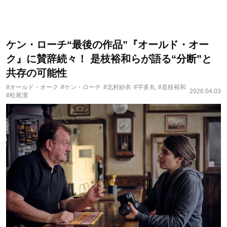
ケン・ローチ“最後の作品”『オールド・オー
ク』に賛辞続々！ 是枝裕和らが語る“分断”と
共存の可能性
#オールド・オーク
#ケン・ローチ
#北村紗衣
#宇多丸
#是枝裕和
2026.04.03
#松尾潔