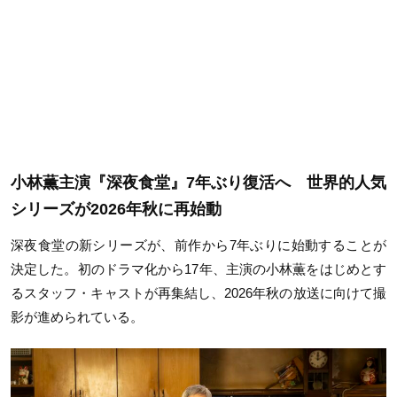
小林薫主演『深夜食堂』7年ぶり復活へ 世界的人気
シリーズが2026年秋に再始動
深夜食堂の新シリーズが、前作から
7
年ぶりに始動することが
決定した。初のドラマ化から
17
年、主演の小林薫をはじめとす
るスタッフ・キャストが再集結し、
2026
年秋の放送に向けて撮
影が進められている。