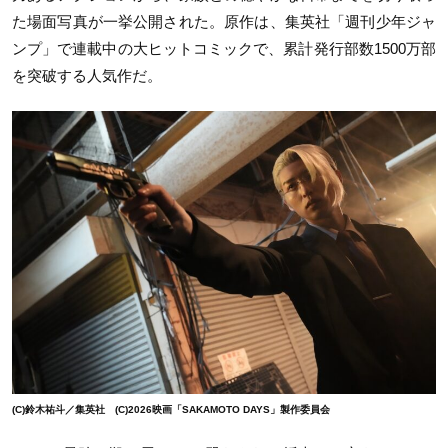
た場面写真が一挙公開された。原作は、集英社「週刊少年ジャ
ンプ」で連載中の大ヒットコミックで、累計発行部数
1500
万部
を突破する人気作だ。
(C)鈴木祐斗／集英社 (C)2026映画「SAKAMOTO DAYS」製作委員会