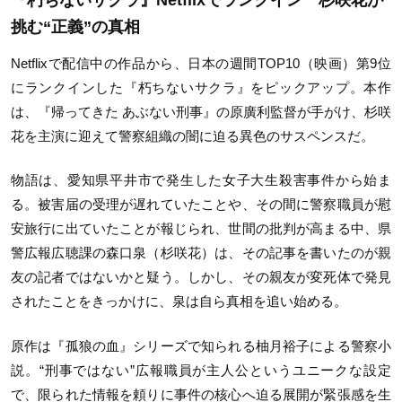
挑む“正義”の真相
Netflix
で配信中の作品から、日本の週間
TOP10
（映画）第
9
位
にランクインした『朽ちないサクラ』をピックアップ。本作
は、『帰ってきた あぶない刑事』の原廣利監督が手がけ、杉咲
花を主演に迎えて警察組織の闇に迫る異色のサスペンスだ。
物語は、愛知県平井市で発生した女子大生殺害事件から始ま
る。被害届の受理が遅れていたことや、その間に警察職員が慰
安旅行に出ていたことが報じられ、世間の批判が高まる中、県
警広報広聴課の森口泉（杉咲花）は、その記事を書いたのが親
友の記者ではないかと疑う。しかし、その親友が変死体で発見
されたことをきっかけに、泉は自ら真相を追い始める。
原作は『孤狼の血』シリーズで知られる柚月裕子による警察小
説。“刑事ではない”広報職員が主人公というユニークな設定
で、限られた情報を頼りに事件の核心へ迫る展開が緊張感を生