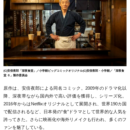
(C)安倍夜郎「深夜食堂」／小学館ビッグコミックオリジナル(C)安倍夜郎・小学館／「深夜食
堂 ６」製作委員会
原作は、安倍夜郎による同名コミック。
2009
年のドラマ化以
降、深夜帯ながら国内外で高い評価を獲得し、シリーズ化。
2016
年からは
Netflix
オリジナルとして展開され、世界
190
カ国
で配信されるなど、日本発の
“
食
”
ドラマとして世界的な人気を
誇ってきた。さらに映画化や海外リメイクも行われ、多くのフ
ァンを魅了している。