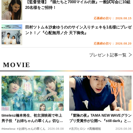
【監督登壇】『猫たちと7000マイルの旅』一般試写会に10組
20名様をご招待！
応募締め切り： 2026.08.15
田村ツトム＆沙倉ゆうののサイン入りチェキを1名様にプレゼ
ント！／『心配無用ノ介 天下御免』
応募締め切り： 2026.08.20
プレゼント記事一覧
MOVIE
timelesz橋本将生、初主演映画で年上
『冒険の夜』TAMA NEW WAVEグラン
男子役 『お姉ちゃんの翠くん』切ない
プリ受賞作が公開へ 『still dark』と同
恋の幕開けを予感
時上映決定
#timelesz
#お姉ちゃんの翠くん
2026.08.08
#古川ヒロシ
#髙橋雄祐
2026.08.06