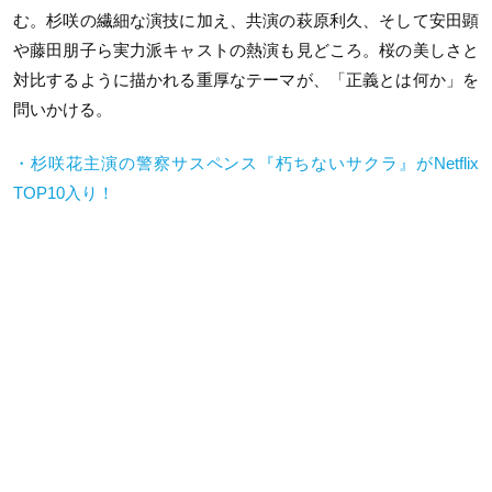
む。杉咲の繊細な演技に加え、共演の萩原利久、そして安田顕
や藤田朋子ら実力派キャストの熱演も見どころ。桜の美しさと
対比するように描かれる重厚なテーマが、「正義とは何か」を
問いかける。
・杉咲花主演の警察サスペンス『朽ちないサクラ』が
Netflix
TOP10
入り！