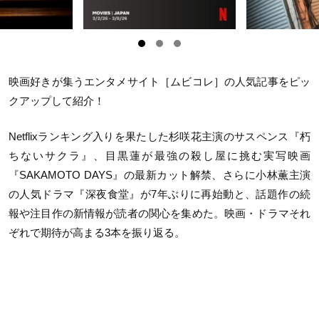
映画好きが集うエンタメサイト［ムビコレ］の人気記事をピッ
クアップして紹介！
Netflix
ランキング入りを果たした杉咲花主演のサスペンス『朽
ちないサクラ』、目黒蓮が最強の殺し屋に挑む実写映画
『
SAKAMOTO DAYS
』の最新カット解禁、さらに小林薫主演
の人気ドラマ『深夜食堂』が
7
年ぶりに再始動と、話題作の続
報や注目作の新情報が読者の関心を集めた。映画・ドラマそれ
ぞれで期待が高まる
3
本を振り返る。