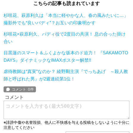
こちらの記事も読まれています
杉咲花、萩原利久は「本当に軽やかな人、春の風みたいに…」
撮影外でも“良いバディ”？お互いの印象明かす
杉咲花×萩原利久、バディ役で2度目の共演！ 息の合った掛け
合い
目黒蓮のスマート＆ふくよかな坂本のド迫力！ 『SAKAMOTO
DAYS』ダイナミックなIMAXポスター解禁!!
虐待教師は“真実”なのか？ 綾野剛主演『でっちあげ ～殺人教
師と呼ばれた男』が2週連続第1位！