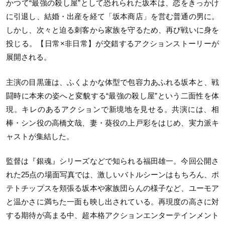
かつて“最強の殺し屋”として恐れられた坂本は、恋をきっかけ
に引退し、結婚・出産を経て「坂本商店」を営む普通の男に。
しかし、次々と迫る刺客から家族を守るため、再び戦いに身を
投じる。【日常×非日常】が交錯するアクションストーリーが
展開される。
主演の目黒蓮は、ふくよかな体型で包容力あふれる坂本と、戦
闘時に本来の姿へと変貌する“最強の殺し屋”という二面性を体
現。キレのあるアクションで新境地を見せる。共演には、相
棒・シン役の高橋文哉、妻・葵役の上戸彩をはじめ、実力派キ
ャストが集結した。
監督は『銀魂』シリーズなどで知られる福田雄一。今回公開さ
れた
25
点の場面写真では、激しいバトルシーンはもちろん、ポ
テトチップスを頬張る坂本や家族団らんの様子など、ユーモア
と温かさに満ちた一面も映し出されている。再現度の高さに対
する期待が高まる中、超本格アクションエンターテインメント