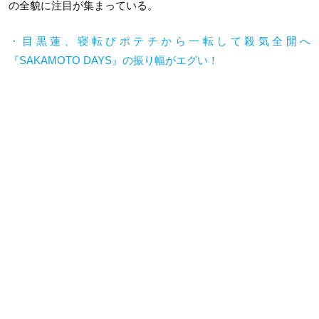
の全貌に注目が集まっている。
・目黒蓮、寝転びポテチから一転して殺気全開へ
『
SAKAMOTO DAYS
』の振り幅がエグい！