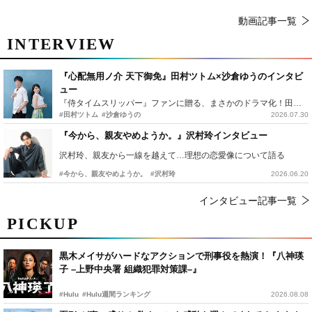
動画記事一覧
INTERVIEW
『心配無用ノ介 天下御免』田村ツトム×沙倉ゆうのインタビ
ュー
『侍タイムスリッパー』ファンに贈る、まさかのドラマ化！田村ツトム×沙倉ゆうのが語る『心配無用ノ介』撮影秘話
#田村ツトム
#沙倉ゆうの
2026.07.30
『今から、親友やめようか。』沢村玲インタビュー
沢村玲、親友から一線を越えて…理想の恋愛像について語る
#今から、親友やめようか。
#沢村玲
2026.06.20
インタビュー記事一覧
PICKUP
黒木メイサがハードなアクションで刑事役を熱演！『八神瑛
子 –上野中央署 組織犯罪対策課–』
#Hulu
#Hulu週間ランキング
2026.08.08