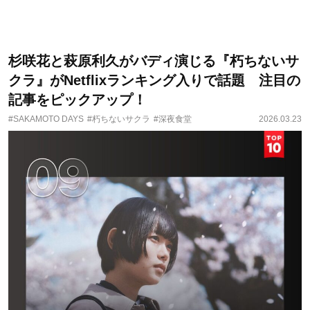
杉咲花と萩原利久がバディ演じる『朽ちないサ
クラ』がNetflixランキング入りで話題 注目の
記事をピックアップ！
#SAKAMOTO DAYS
#朽ちないサクラ
#深夜食堂
2026.03.23