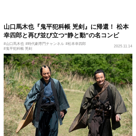
山口馬木也『鬼平犯科帳 兇剣』に帰還！ 松本
幸四郎と再び並び立つ“静と動”の名コンビ
#山口馬木也
#時代劇専門チャンネル
#松本幸四郎
2025.11.14
#鬼平犯科帳 兇剣