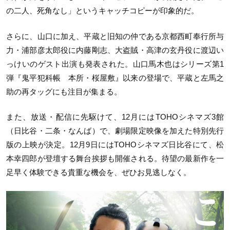
の二人、死角なし」というキャッチコピーが印象的だ。
さらに、山口に加え、平蔵と旧知の仲である京都西町奉行所与
力・浦部彦太郎役に内藤剛志、大盗賊・高津の玄丹役に渡辺い
っけいのゲスト出演も発表された。山口馬木也はシリーズ第1
弾『鬼平犯科帳 本所・桜屋敷』以来の登場で、平蔵と左馬之
助の再タッグにも注目が集まる。
また、放送・配信に先駆けて、12月にはTOHOシネマズ3館
（日比谷・二条・なんば）で、劇場限定映像を加えた特別先行
版の上映が決定。12月9日にはTOHOシネマズ日比谷にて、松
本幸四郎が登壇する舞台挨拶も開催される。待望の最新作を一
足早く体験できる貴重な機会を、ぜひお見逃しなく。