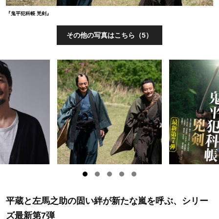
『鬼平犯科帳 兇剣』
その他の写真はこちら（5）
平蔵と左馬之助の固い絆が新たな嵐を呼ぶ、シリー
ズ最新第7弾