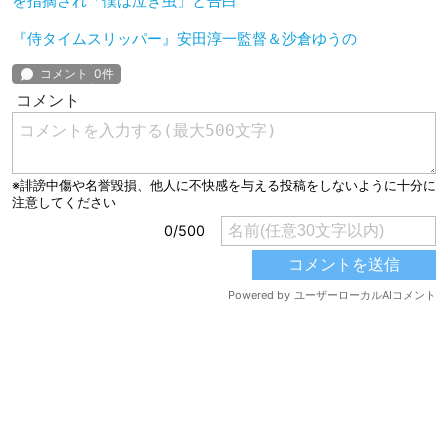
を指摘され「僕は泣き虫」と告白
『侍タイムスリッパー』安田淳一監督＆沙倉ゆうの