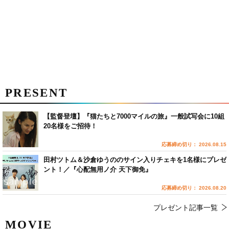
PRESENT
【監督登壇】『猫たちと7000マイルの旅』一般試写会に10組
20名様をご招待！
応募締め切り： 2026.08.15
田村ツトム＆沙倉ゆうののサイン入りチェキを1名様にプレゼ
ント！／『心配無用ノ介 天下御免』
応募締め切り： 2026.08.20
プレゼント記事一覧
MOVIE