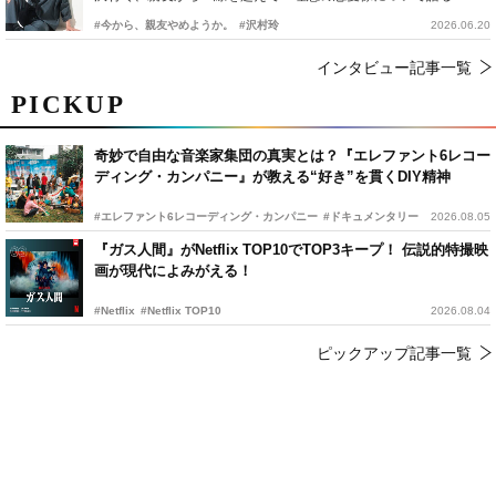
#今から、親友やめようか。
#沢村玲
2026.06.20
インタビュー記事一覧
PICKUP
奇妙で自由な音楽家集団の真実とは？『エレファント6レコー
ディング・カンパニー』が教える“好き”を貫くDIY精神
#エレファント6レコーディング・カンパニー
#ドキュメンタリー
2026.08.05
『ガス人間』がNetflix TOP10でTOP3キープ！ 伝説的特撮映
画が現代によみがえる！
#Netflix
#Netflix TOP10
2026.08.04
ピックアップ記事一覧