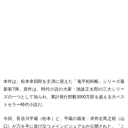
本作は、松本幸四郎を主演に迎えた「鬼平犯科帳」シリーズ最
新第7弾。原作は、時代小説の大家・池波正太郎の三大シリー
ズの一つとして知られ、累計発行部数3000万部を超える大ベス
トセラー時代小説だ。
今回、長谷川平蔵（松本）と、平蔵の親友・岸井左馬之助（山
口）が刀を手に並び立つメインビジュアルが公開された。「こ