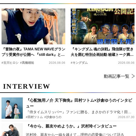
『冒険の夜』TAMA NEW WAVEグラン
『キングダム 魂の決戦』飛信隊が焚き
プリ受賞作が公開へ 『still dark』と同
火を囲む特別企画始動 秘蔵トーク満載
時上映決定
の“キングダムキャンプ”開催
#古川ヒロシ
#髙橋雄祐
2026.08.06
#キングダム
2026.08.06
動画記事一覧
INTERVIEW
『心配無用ノ介 天下御免』田村ツトム×沙倉ゆうのインタビ
ュー
『侍タイムスリッパー』ファンに贈る、まさかのドラマ化！田村ツトム×沙倉ゆうのが語る『心配無用ノ介』撮影秘話
#田村ツトム
#沙倉ゆうの
2026.07.30
『今から、親友やめようか。』沢村玲インタビュー
沢村玲、親友から一線を越えて…理想の恋愛像について語る