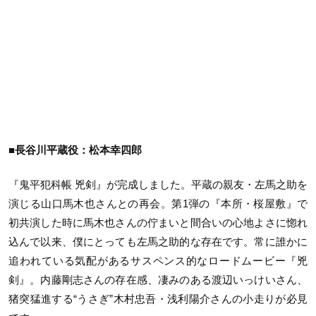
■長谷川平蔵役：松本幸四郎
『鬼平犯科帳 兇剣』が完成しました。平蔵の親友・左馬之助を
演じる山口馬木也さんとの再会。第1弾の『本所・桜屋敷』で
初共演した時に馬木也さんの佇まいと間合いの心地よさに惚れ
込んで以来、僕にとっても左馬之助的な存在です。常に誰かに
追われている気配があるサスペンス的なロードムービー『兇
剣』。内藤剛志さんの存在感、凄みのある渡辺いっけいさん、
猪突猛進する“うさぎ”木村忠吾・浅利陽介さんの小走りが必見