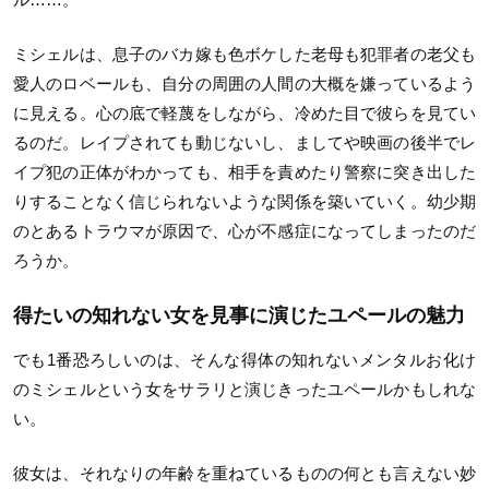
ミシェルは、息子のバカ嫁も色ボケした老母も犯罪者の老父も
愛人のロベールも、自分の周囲の人間の大概を嫌っているよう
に見える。心の底で軽蔑をしながら、冷めた目で彼らを見てい
るのだ。レイプされても動じないし、ましてや映画の後半でレ
イプ犯の正体がわかっても、相手を責めたり警察に突き出した
りすることなく信じられないような関係を築いていく。幼少期
のとあるトラウマが原因で、心が不感症になってしまったのだ
ろうか。
得たいの知れない女を見事に演じたユペールの魅力
でも1番恐ろしいのは、そんな得体の知れないメンタルお化け
のミシェルという女をサラリと演じきったユペールかもしれな
い。
彼女は、それなりの年齢を重ねているものの何とも言えない妙