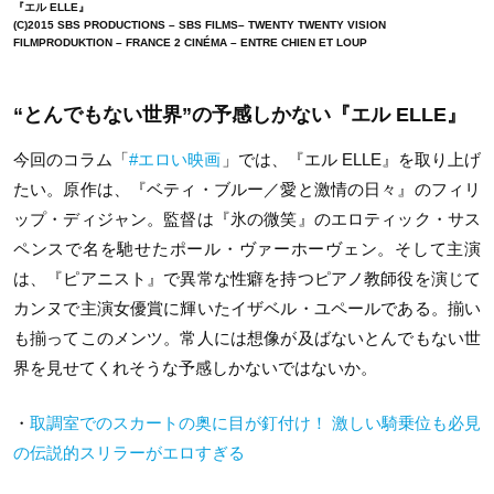
『エル ELLE』
(C)2015 SBS PRODUCTIONS – SBS FILMS– TWENTY TWENTY VISION
FILMPRODUKTION – FRANCE 2 CINÉMA – ENTRE CHIEN ET LOUP
“とんでもない世界”の予感しかない『エル ELLE』
今回のコラム「
#エロい映画
」では、『エル ELLE』を取り上げ
たい。原作は、『ベティ・ブルー／愛と激情の日々』のフィリ
ップ・ディジャン。監督は『氷の微笑』のエロティック・サス
ペンスで名を馳せたポール・ヴァーホーヴェン。そして主演
は、『ピアニスト』で異常な性癖を持つピアノ教師役を演じて
カンヌで主演女優賞に輝いたイザベル・ユペールである。揃い
も揃ってこのメンツ。常人には想像が及ばないとんでもない世
界を見せてくれそうな予感しかないではないか。
・
取調室でのスカートの奥に目が釘付け！ 激しい騎乗位も必見
の伝説的スリラーがエロすぎる