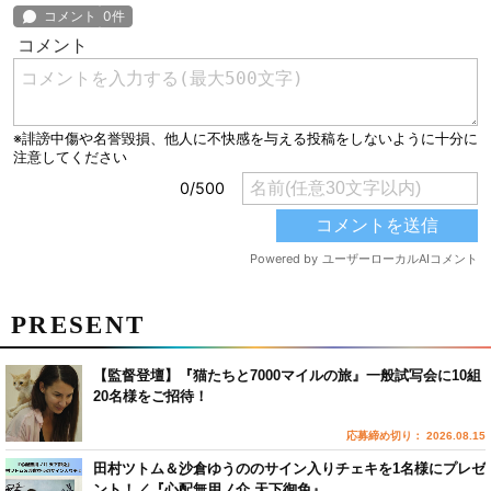
PRESENT
【監督登壇】『猫たちと7000マイルの旅』一般試写会に10組
20名様をご招待！
応募締め切り： 2026.08.15
田村ツトム＆沙倉ゆうののサイン入りチェキを1名様にプレゼ
ント！／『心配無用ノ介 天下御免』