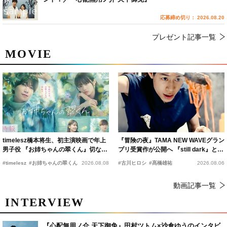
応募締め切り： 2026.08.20
プレゼント記事一覧
MOVIE
timelesz橋本将生、初主演映画で年上
『冒険の夜』TAMA NEW WAVEグラン
男子役 『お姉ちゃんの翠くん』切ない
プリ受賞作が公開へ 『still dark』と同
恋の幕開けを予感
時上映決定
#timelesz
#お姉ちゃんの翠くん
2026.08.08
#古川ヒロシ
#髙橋雄祐
2026.08.06
動画記事一覧
INTERVIEW
『心配無用ノ介 天下御免』田村ツトム×沙倉ゆうのインタビ