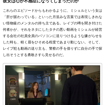
彼女は心が不感症になってしまったのか
これらのエピソードからもわかるように、ミシェルという女は
「肝が据わっている」といった月並みな言葉では表現しきれな
い怪物級のメンタルの持ち主である。レイプの噂を聞き付けた
何者かが、それをネタにしたタチの悪い動画をミシェルが経営
する会社の社員全員のパソコンに送りつけるような嫌がらせを
した時も、軽く眉をひそめる程度であまり動じない。そして、
レイプ犯も動画の送り主も、警察の手を借りずに自分の手で探
し出そうとする勇敢さすら見せるのだ。