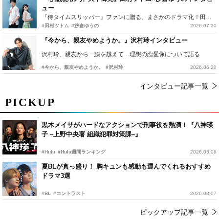
ュー
『侍タイムスリッパー』ファンに贈る、まさかのドラマ化！田村ツトム×沙倉ゆうのが語る『心配無用ノ介』撮影秘話
#田村ツトム
#沙倉ゆうの
2026.07.30
『今から、親友やめようか。』沢村玲インタビュー
沢村玲、親友から一線を越えて…理想の恋愛像について語る
#今から、親友やめようか。
#沢村玲
2026.06.20
インタビュー記事一覧
PICKUP
黒木メイサがハードなアクションで刑事役を熱演！『八神瑛
子 –上野中央署 組織犯罪対策課–』
#Hulu
#Hulu週間ランキング
2026.08.08
夏BLが真っ盛り！ 胸キュンも感動も運んでくれるおすすめ
ドラマ3選
#BL
#コントラスト
2026.08.07
ピックアップ記事一覧