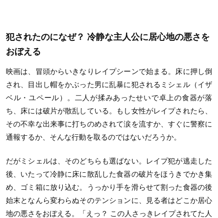
犯されたのになぜ？ 冷静な主人公に居心地の悪さを
おぼえる
映画は、冒頭からいきなりレイプシーンで始まる。床に押し倒
され、目出し帽をかぶった男に乱暴に犯されるミシェル（イザ
ベル・ユペール）。二人が揉みあったせいで卓上の食器が落
ち、床には破片が散乱している。もし女性がレイプされたら、
その不幸な出来事に打ちのめされて涙を流すか、すぐに警察に
通報するか、そんな行動を取るのではないだろうか。
だがミシェルは、そのどちらも選ばない。レイプ犯が逃走した
後、いたって冷静に床に散乱した食器の破片をほうきでかき集
め、ゴミ箱に放り込む。うっかり手を滑らせて割った食器の後
始末となんら変わらぬそのテンションに、見る者はどこか居心
地の悪さをおぼえる。「えっ？ この人さっきレイプされてた人