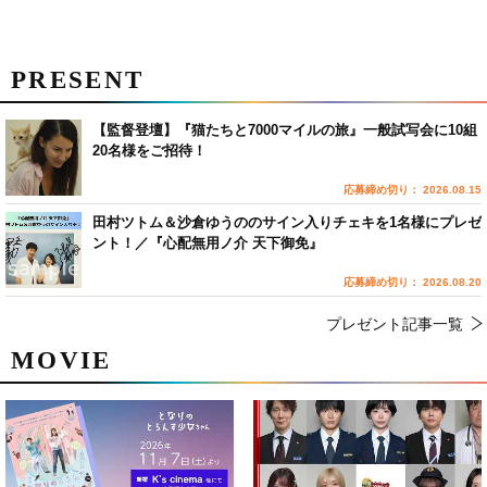
PRESENT
【監督登壇】『猫たちと7000マイルの旅』一般試写会に10組
20名様をご招待！
応募締め切り： 2026.08.15
田村ツトム＆沙倉ゆうののサイン入りチェキを1名様にプレゼ
ント！／『心配無用ノ介 天下御免』
応募締め切り： 2026.08.20
プレゼント記事一覧
MOVIE