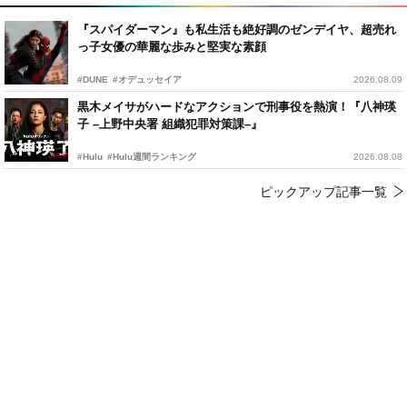
『スパイダーマン』も私生活も絶好調のゼンデイヤ、超売れ
っ子女優の華麗な歩みと堅実な素顔
#DUNE
#オデュッセイア
2026.08.09
黒木メイサがハードなアクションで刑事役を熱演！『八神瑛
子 –上野中央署 組織犯罪対策課–』
#Hulu
#Hulu週間ランキング
2026.08.08
ピックアップ記事一覧