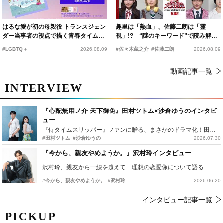
はるな愛が初の母親役 トランスジェン
趣里は「熱血」、佐藤二朗は「霊
ダー当事者の視点で描く青春タイムス
視」!? “謎のキーワード”で読み解く
リップコメディ
『踊る大捜査線 N.E.W.』新メンバー
#LGBTQ＋
2026.08.09
#佐々木蔵之介
#佐藤二朗
2026.08.09
動画記事一覧
INTERVIEW
『心配無用ノ介 天下御免』田村ツトム×沙倉ゆうのインタビ
ュー
『侍タイムスリッパー』ファンに贈る、まさかのドラマ化！田村ツトム×沙倉ゆうのが語る『心配無用ノ介』撮影秘話
#田村ツトム
#沙倉ゆうの
2026.07.30
『今から、親友やめようか。』沢村玲インタビュー
沢村玲、親友から一線を越えて…理想の恋愛像について語る
#今から、親友やめようか。
#沢村玲
2026.06.20
インタビュー記事一覧
PICKUP