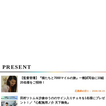
PRESENT
【監督登壇】『猫たちと7000マイルの旅』一般試写会に10組
20名様をご招待！
応募締め切り： 2026.08.15
田村ツトム＆沙倉ゆうののサイン入りチェキを1名様にプレゼ
ント！／『心配無用ノ介 天下御免』