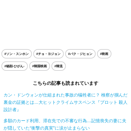
#ソン・スンホン
#チョ・ヨジョン
#パク・ジヒョン
#映画
#秘顔-ひがん-
#韓国映画
#韓流
こちらの記事も読まれています
カン・ドンウォンが仕組まれた事故の犠牲者に？ 検察が掴んだ
裏金の証拠とは…大ヒットクライムサスペンス『プロット 殺人
設計者』
多額のカード利用、滞在先での不審な行為…記憶喪失の妻に夫
が隠していた“衝撃の真実”に涙が止まらない