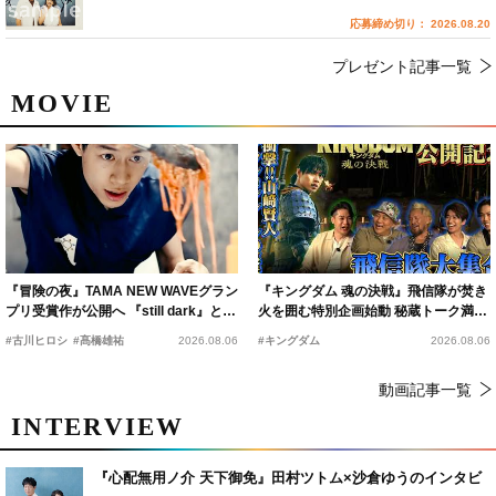
応募締め切り： 2026.08.20
プレゼント記事一覧
MOVIE
『冒険の夜』TAMA NEW WAVEグラン
『キングダム 魂の決戦』飛信隊が焚き
プリ受賞作が公開へ 『still dark』と同
火を囲む特別企画始動 秘蔵トーク満載
時上映決定
の“キングダムキャンプ”開催
#古川ヒロシ
#髙橋雄祐
2026.08.06
#キングダム
2026.08.06
動画記事一覧
INTERVIEW
『心配無用ノ介 天下御免』田村ツトム×沙倉ゆうのインタビ