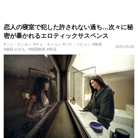
恋人の寝室で犯した許されない過ち…次々に秘
密が暴かれるエロティックサスペンス
#ソン・スンホン
#チョ・ヨジョン
#パク・ジヒョン
#映画
2025.05.05
#秘顔-ひがん-
#韓国映画
#韓流