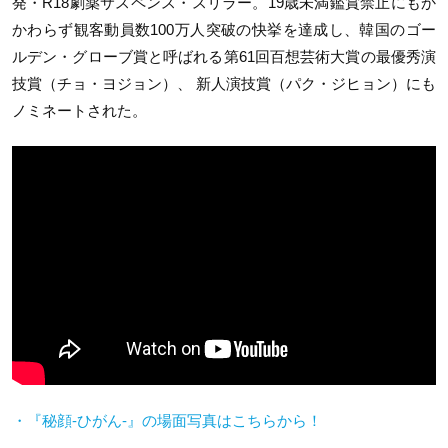
発・R18劇薬サスペンス・スリラー。19歳未満鑑賞禁止にもか
かわらず観客動員数100万人突破の快挙を達成し、韓国のゴー
ルデン・グローブ賞と呼ばれる第61回百想芸術大賞の最優秀演
技賞（チョ・ヨジョン）、 新人演技賞（パク・ジヒョン）にも
ノミネートされた。
・『秘顔-ひがん-』の場面写真はこちらから！