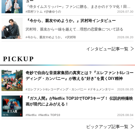
ュー
『侍タイムスリッパー』ファンに贈る、まさかのドラマ化！田村ツトム×沙倉ゆうのが語る『心配無用ノ介』撮影秘話
#田村ツトム
#沙倉ゆうの
2026.07.30
『今から、親友やめようか。』沢村玲インタビュー
沢村玲、親友から一線を越えて…理想の恋愛像について語る
#今から、親友やめようか。
#沢村玲
2026.06.20
インタビュー記事一覧
PICKUP
奇妙で自由な音楽家集団の真実とは？『エレファント6レコー
ディング・カンパニー』が教える“好き”を貫くDIY精神
#エレファント6レコーディング・カンパニー
#ドキュメンタリー
2026.08.05
『ガス人間』がNetflix TOP10でTOP3キープ！ 伝説的特撮映
画が現代によみがえる！
#Netflix
#Netflix TOP10
2026.08.04
ピックアップ記事一覧