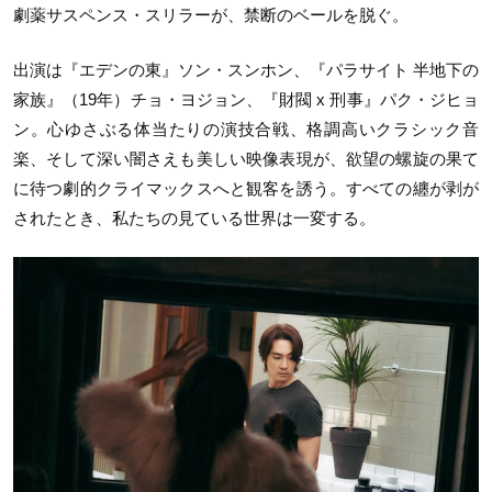
劇薬サスペンス・スリラーが、禁断のベールを脱ぐ。
出演は『エデンの東』ソン・スンホン、『パラサイト 半地下の
家族』（19年）チョ・ヨジョン、『財閥 x 刑事』パク・ジヒョ
ン。心ゆさぶる体当たりの演技合戦、格調高いクラシック音
楽、そして深い闇さえも美しい映像表現が、欲望の螺旋の果て
に待つ劇的クライマックスへと観客を誘う。すべての纏が剥が
されたとき、私たちの見ている世界は一変する。