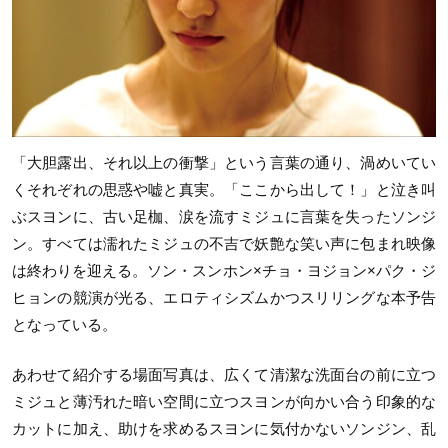
「大胆露出、それ以上の衝撃」という言葉の通り、渦めいてい
くそれぞれの思惑や嘘と真実。「ここから出して！」と泣き叫
ぶスヨンに、古い足枷、涙を流すミジュに言葉を失ったソンジ
ン。すべては濡れたミジュの不吉で妖艶な笑い声に包まれ映像
は終わりを迎える。ソン・スンホン×チョ・ヨジョン×パク・ジ
ヒョンの競演が光る、エロティシズムかつスリリングな本予告
となっている。
あわせて紹介する場面写真は、広くて清潔な洗面台の前に立つ
ミジュと薄汚れた暗い空間に立つスヨンが向かい合う印象的な
カットに加え、助けを求めるスヨンに気付かないソンジン、乱