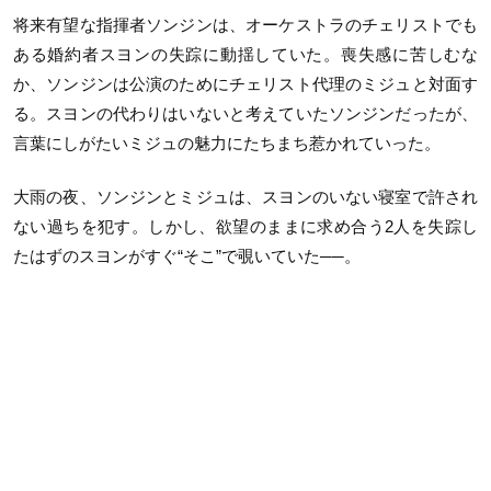
将来有望な指揮者ソンジンは、オーケストラのチェリストでも
ある婚約者スヨンの失踪に動揺していた。喪失感に苦しむな
か、ソンジンは公演のためにチェリスト代理のミジュと対面す
る。スヨンの代わりはいないと考えていたソンジンだったが、
言葉にしがたいミジュの魅力にたちまち惹かれていった。
大雨の夜、ソンジンとミジュは、スヨンのいない寝室で許され
ない過ちを犯す。しかし、欲望のままに求め合う2人を失踪し
たはずのスヨンがすぐ“そこ”で覗いていた──。