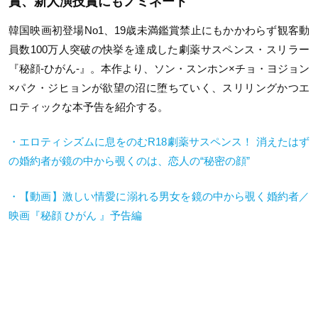
賞、新人演技賞にもノミネート
韓国映画初登場No1、19歳未満鑑賞禁止にもかかわらず観客動
員数100万人突破の快挙を達成した劇薬サスペンス・スリラー
『秘顔-ひがん-』。本作より、ソン・スンホン×チョ・ヨジョン
×パク・ジヒョンが欲望の沼に堕ちていく、スリリングかつエ
ロティックな本予告を紹介する。
・エロティシズムに息をのむR18劇薬サスペンス！ 消えたはず
の婚約者が鏡の中から覗くのは、恋人の“秘密の顔”
・【動画】激しい情愛に溺れる男女を鏡の中から覗く婚約者／
映画『秘顔 ひがん 』予告編