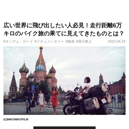
広い世界に飛び出したい人必見！走行距離6万
キロのバイク旅の果てに見えてきたものとは？
#タンデム・ロード
#ドキュメンタリー
#映画
#滑川将人
2025.04.24
(C)NIKONIKOFILM