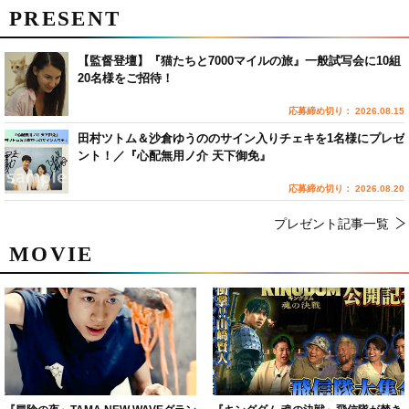
PRESENT
【監督登壇】『猫たちと7000マイルの旅』一般試写会に10組
20名様をご招待！
応募締め切り： 2026.08.15
田村ツトム＆沙倉ゆうののサイン入りチェキを1名様にプレゼ
ント！／『心配無用ノ介 天下御免』
応募締め切り： 2026.08.20
プレゼント記事一覧
MOVIE