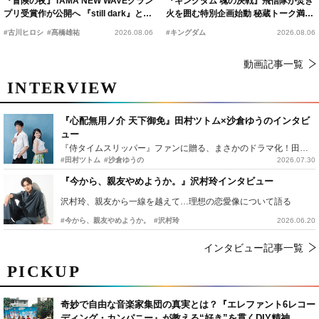
『冒険の夜』TAMA NEW WAVEグラン
『キングダム 魂の決戦』飛信隊が焚き
プリ受賞作が公開へ 『still dark』と同
火を囲む特別企画始動 秘蔵トーク満載
時上映決定
の“キングダムキャンプ”開催
#古川ヒロシ
#髙橋雄祐
2026.08.06
#キングダム
2026.08.06
動画記事一覧
INTERVIEW
『心配無用ノ介 天下御免』田村ツトム×沙倉ゆうのインタビ
ュー
『侍タイムスリッパー』ファンに贈る、まさかのドラマ化！田村ツトム×沙倉ゆうのが語る『心配無用ノ介』撮影秘話
#田村ツトム
#沙倉ゆうの
2026.07.30
『今から、親友やめようか。』沢村玲インタビュー
沢村玲、親友から一線を越えて…理想の恋愛像について語る
#今から、親友やめようか。
#沢村玲
2026.06.20
インタビュー記事一覧
PICKUP
奇妙で自由な音楽家集団の真実とは？『エレファント6レコー
ディング・カンパニー』が教える“好き”を貫くDIY精神