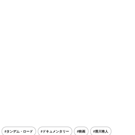
#タンデム・ロード
#ドキュメンタリー
#映画
#滑川将人