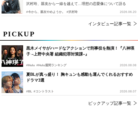
沢村玲、親友から一線を越えて…理想の恋愛像について語る
#今から、親友やめようか。
#沢村玲
2026.06.20
インタビュー記事一覧
PICKUP
黒木メイサがハードなアクションで刑事役を熱演！『八神瑛
子 –上野中央署 組織犯罪対策課–』
#Hulu
#Hulu週間ランキング
2026.08.08
夏BLが真っ盛り！ 胸キュンも感動も運んでくれるおすすめ
ドラマ3選
#BL
#コントラスト
2026.08.07
ピックアップ記事一覧