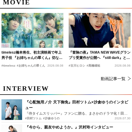
MOVIE
timelesz橋本将生、初主演映画で年上
『冒険の夜』TAMA NEW WAVEグラン
男子役 『お姉ちゃんの翠くん』切ない
プリ受賞作が公開へ 『still dark』と同
恋の幕開けを予感
時上映決定
#timelesz
#お姉ちゃんの翠くん
2026.08.08
#古川ヒロシ
#髙橋雄祐
2026.08.06
動画記事一覧
INTERVIEW
『心配無用ノ介 天下御免』田村ツトム×沙倉ゆうのインタビ
ュー
『侍タイムスリッパー』ファンに贈る、まさかのドラマ化！田村ツトム×沙倉ゆうのが語る『心配無用ノ介』撮影秘話
#田村ツトム
#沙倉ゆうの
2026.07.30
『今から、親友やめようか。』沢村玲インタビュー