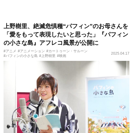
上野樹里、絶滅危惧種“パフィン”のお母さんを
「愛をもって表現したいと思った」『パフィン
の小さな島』アフレコ風景が公開に
#アニメ
#アニメーション
#カートゥーン・サルーン
2025.04.17
#パフィンの小さな島
#上野樹里
#映画