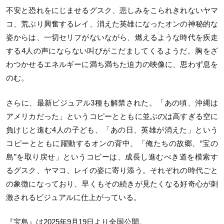
不安と恐れをにじませるグスク、悲しみをこられきれないヤマ
コ、荒ぶり興奮するレイ、消えた英雄になったオンの神秘的な
姿からは、一切セリフがないながら、燃えるような時代を疾走
する4人の声にならない叫びがこだましてくるようだ。胸をざ
わつかせるエネルギーに満ち満ちた迫力の映像に、思わず息を
のむ。
さらに、最新ビジュアル3種も解禁された。「あの頃、沖縄は
アメリカだった」というコピーとともに並ぶのは高すぎる空に
負けじと進む4人の子ども、「あの日、英雄が消えた」という
コピーとともに躍動するオンの背中、「俺たちの故郷、“宝の
島”を取り戻せ」というコピーは、成長し進むべき道を模索す
るグスク、ヤマコ、レイの姿に寄り添う。それぞれの時代ごと
の象徴になっており、早くもその続きが見たくなる好奇心が刺
激されるビジュアルに仕上がっている。
『宝島』は2025年9月19日より全国公開。