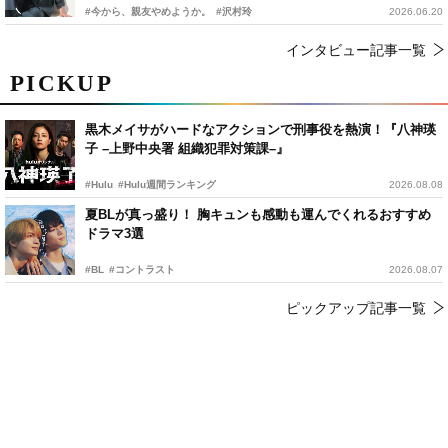
#今から、親友やめようか。
#沢村玲
2026.06.20
インタビュー記事一覧
PICKUP
黒木メイサがハードなアクションで刑事役を熱演！『八神瑛
子 –上野中央署 組織犯罪対策課–』
#Hulu
#Hulu週間ランキング
2026.08.08
夏BLが真っ盛り！ 胸キュンも感動も運んでくれるおすすめ
ドラマ3選
#BL
#コントラスト
2026.08.07
ピックアップ記事一覧