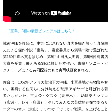
・『宝島』3種の最新ビジュアルはこちら！
戦後沖縄を舞台に、史実に記されない真実を描き切った真藤順
丈による傑作小説「宝島」。審査委員から満場一致で選ばれた
第160回直木賞をはじめ、第9回山田風太郎賞、第5回沖縄書店
大賞を受賞し栄えある3冠に輝いた本作が、東映とソニー・ピ
クチャーズによる共同配給のもと実写映画化される。
舞台は、1952年アメリカ統治下の沖縄。米軍基地から物資を奪
い、困窮する住民らに分け与える“戦果アギヤー”と呼ばれる若
者たちがいた。主人公・グスク（妻夫木）、幼馴染のヤマコ
（広瀬）、レイ（窪田）、そしてみんなの英雄的存在であるリ
ーダーのオン（永山）。いつか「でっかい戦果」を上げること