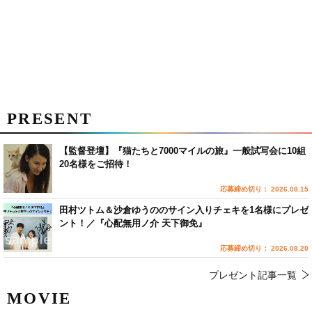
PRESENT
【監督登壇】『猫たちと7000マイルの旅』一般試写会に10組
20名様をご招待！
応募締め切り： 2026.08.15
田村ツトム＆沙倉ゆうののサイン入りチェキを1名様にプレゼ
ント！／『心配無用ノ介 天下御免』
応募締め切り： 2026.08.20
プレゼント記事一覧
MOVIE