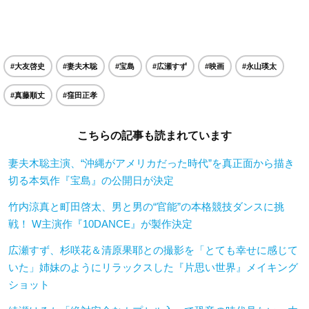
#大友啓史
#妻夫木聡
#宝島
#広瀬すず
#映画
#永山瑛太
#真藤順丈
#窪田正孝
こちらの記事も読まれています
妻夫木聡主演、“沖縄がアメリカだった時代”を真正面から描き
切る本気作『宝島』の公開日が決定
竹内涼真と町田啓太、男と男の“官能”の本格競技ダンスに挑
戦！ W主演作『10DANCE』が製作決定
広瀬すず、杉咲花＆清原果耶との撮影を「とても幸せに感じて
いた」姉妹のようにリラックスした『片思い世界』メイキング
ショット