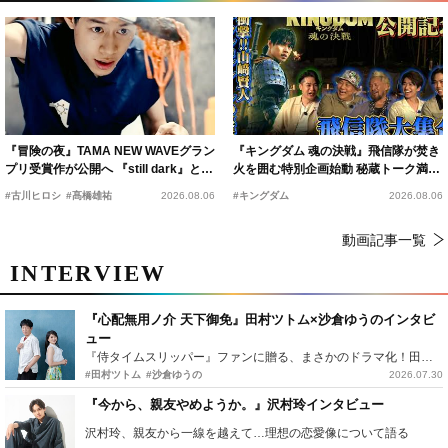
『冒険の夜』TAMA NEW WAVEグラン
『キングダム 魂の決戦』飛信隊が焚き
プリ受賞作が公開へ 『still dark』と同
火を囲む特別企画始動 秘蔵トーク満載
時上映決定
の“キングダムキャンプ”開催
#古川ヒロシ
#髙橋雄祐
2026.08.06
#キングダム
2026.08.06
動画記事一覧
INTERVIEW
『心配無用ノ介 天下御免』田村ツトム×沙倉ゆうのインタビ
ュー
『侍タイムスリッパー』ファンに贈る、まさかのドラマ化！田村ツトム×沙倉ゆうのが語る『心配無用ノ介』撮影秘話
#田村ツトム
#沙倉ゆうの
2026.07.30
『今から、親友やめようか。』沢村玲インタビュー
沢村玲、親友から一線を越えて…理想の恋愛像について語る