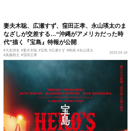
妻夫木聡、広瀬すず、窪田正孝、永山瑛太のま
なざしが交差する…“沖縄がアメリカだった時
代”描く『宝島』特報が公開
#大友啓史
#妻夫木聡
#宝島
#広瀬すず
#映画
#永山瑛太
2025.04.16
#真藤順丈
#窪田正孝