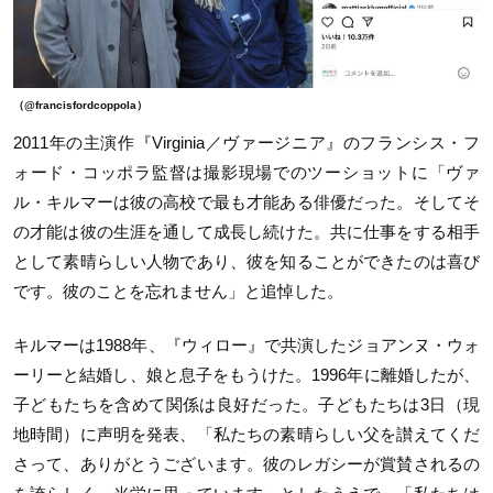
（@francisfordcoppola）
2011
年の主演作『
Virginia／
ヴァージニア』のフランシス・フ
ォード・コッポラ監督は撮影現場でのツーショットに「ヴァ
ル・キルマーは彼の高校で最も才能ある俳優だった。そしてそ
の才能は彼の生涯を通して成長し続けた。共に仕事をする相手
として素晴らしい人物であり、彼を知ることができたのは喜び
です。彼のことを忘れません」と追悼した。
キルマーは
1988
年、『ウィロー』で共演したジョアンヌ・ウォ
ーリーと結婚し、娘と息子をもうけた。
1996
年に離婚したが、
子どもたちを含めて関係は良好だった。子どもたちは
3
日（現
地時間）に声明を発表、「私たちの素晴らしい父を讃えてくだ
さって、ありがとうございます。彼のレガシーが賞賛されるの