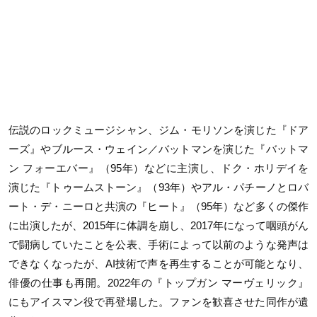
伝説のロックミュージシャン、ジム・モリソンを演じた『ドア
ーズ』やブルース・ウェイン／バットマンを演じた『バットマ
ン フォーエバー』（
95
年）などに主演し、ドク・ホリデイを
演じた『トゥームストーン』（
93
年）やアル・パチーノとロバ
ート・デ・ニーロと共演の『ヒート』（
95年
）など多くの傑作
に出演したが、
2015
年に体調を崩し、
2017
年になって咽頭がん
で闘病していたことを公表、手術によって以前のような発声は
できなくなったが、
AI
技術で声を再生することが可能となり、
俳優の仕事も再開。
2022
年の『トップガン マーヴェリック』
にもアイスマン役で再登場した。ファンを歓喜させた同作が遺