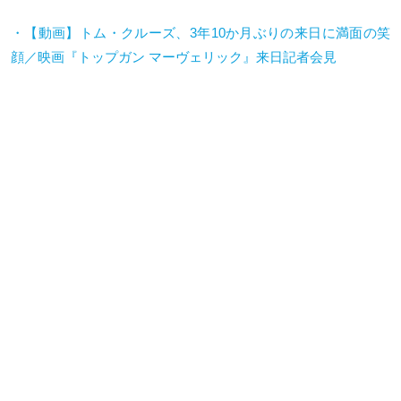
・【動画】トム・クルーズ、
3
年
10
か月ぶりの来日に満面の笑
顔／映画『トップガン
マーヴェリック』来日記者会見