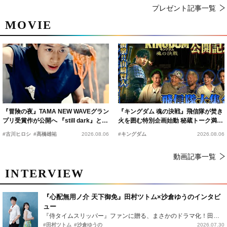
プレゼント記事一覧
MOVIE
『冒険の夜』TAMA NEW WAVEグラン
『キングダム 魂の決戦』飛信隊が焚き
プリ受賞作が公開へ 『still dark』と同
火を囲む特別企画始動 秘蔵トーク満載
時上映決定
の“キングダムキャンプ”開催
#古川ヒロシ
#髙橋雄祐
2026.08.06
#キングダム
2026.08.06
動画記事一覧
INTERVIEW
『心配無用ノ介 天下御免』田村ツトム×沙倉ゆうのインタビ
ュー
『侍タイムスリッパー』ファンに贈る、まさかのドラマ化！田村ツトム×沙倉ゆうのが語る『心配無用ノ介』撮影秘話
#田村ツトム
#沙倉ゆうの
2026.07.30