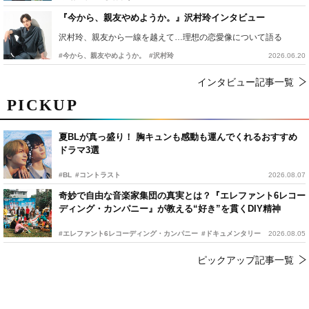
『今から、親友やめようか。』沢村玲インタビュー
沢村玲、親友から一線を越えて…理想の恋愛像について語る
#今から、親友やめようか。
#沢村玲
2026.06.20
インタビュー記事一覧
PICKUP
夏BLが真っ盛り！ 胸キュンも感動も運んでくれるおすすめ
ドラマ3選
#BL
#コントラスト
2026.08.07
奇妙で自由な音楽家集団の真実とは？『エレファント6レコー
ディング・カンパニー』が教える“好き”を貫くDIY精神
#エレファント6レコーディング・カンパニー
#ドキュメンタリー
2026.08.05
ピックアップ記事一覧