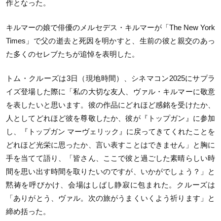
作となった。
キルマーの娘で俳優のメルセデス・キルマーが「
The New York
Times
」で父の逝去と死因を明かすと、生前の彼と
親交のあっ
た多くのセレブたちが
追悼を表明した。
トム・クルーズは
3
日（現地時間）、シネマコン
2025
にサプラ
イズ登場した際に「私の大切な友人、ヴァル・キルマーに敬意
を表したいと思います。彼の作品にどれほど感銘を受けたか、
人としてどれほど彼を尊敬したか、彼が『トップガン』に参加
し、『トップガン マーヴェリック』に戻ってきてくれたことを
どれほど光栄に思ったか、言い表すことはできません」と胸に
手を当てて語り、「皆さん、ここで彼と過ごした素晴らしい時
間を思い出す時間を取りたいのですが、いかがでしょう？」と
黙祷を呼びかけ、会場はしばし静寂に包まれた。クルーズは
「ありがとう、ヴァル。次の旅がうまくいくよう祈ります」と
締め括った。