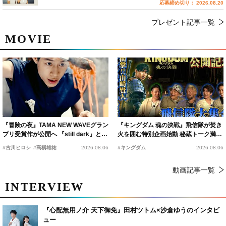
応募締め切り： 2026.08.20
プレゼント記事一覧
MOVIE
『冒険の夜』TAMA NEW WAVEグラン
『キングダム 魂の決戦』飛信隊が焚き
プリ受賞作が公開へ 『still dark』と同
火を囲む特別企画始動 秘蔵トーク満載
時上映決定
の“キングダムキャンプ”開催
#古川ヒロシ
#髙橋雄祐
2026.08.06
#キングダム
2026.08.06
動画記事一覧
INTERVIEW
『心配無用ノ介 天下御免』田村ツトム×沙倉ゆうのインタビ
ュー