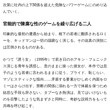
次第に社内の上下関係を超えた危険なパワーゲームにのめり込
んでいく。
官能的で陳腐な性のゲームを繰り広げる二人
印象的な最初の遭遇から始まり、格下の若者に翻弄されるロミ
ーを、キッドマンは一切の躊躇なく演じる。その迫真の演技に
は圧倒されるものがある。
かつて『誘う女』（1995年）で若き日のホアキン・フェニック
ス演じる青年を誘惑し、意のままに操った彼女が、本作では息
子のような若者に言われるままに従う。プライド、恥じらい、
マゾヒスティックな指向……矛盾する要素がひしめく内面をロ
ミーはさらけ出す。禁断の関係に溺れる一方で体裁を保つため
姑息な手段も辞さない。タブーなき熱演は、見てはいけないも
のを目撃したような気まずさと同時に、奇妙な説得力をもって
共鳴を呼び起こす。