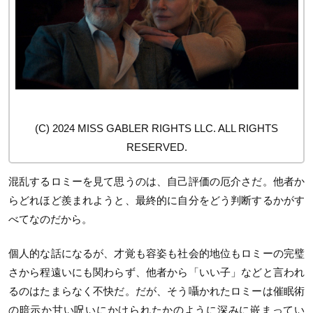
(C) 2024 MISS GABLER RIGHTS LLC. ALL RIGHTS
RESERVED.
混乱するロミーを見て思うのは、自己評価の厄介さだ。他者か
らどれほど羨まれようと、最終的に自分をどう判断するかがす
べてなのだから。
個人的な話になるが、才覚も容姿も社会的地位もロミーの完璧
さから程遠いにも関わらず、他者から「いい子」などと言われ
るのはたまらなく不快だ。だが、そう囁かれたロミーは催眠術
の暗示か甘い呪いにかけられたかのように深みに嵌まってい