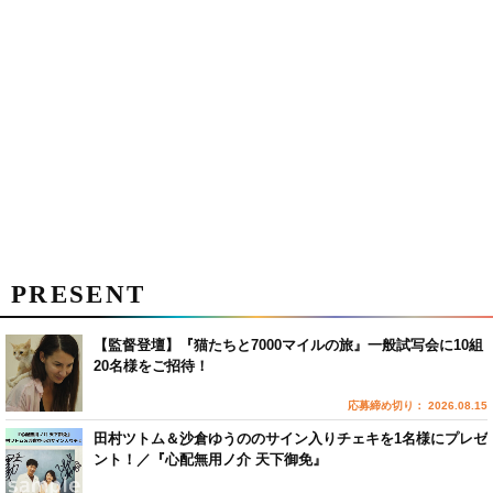
PRESENT
【監督登壇】『猫たちと7000マイルの旅』一般試写会に10組
20名様をご招待！
応募締め切り： 2026.08.15
田村ツトム＆沙倉ゆうののサイン入りチェキを1名様にプレゼ
ント！／『心配無用ノ介 天下御免』