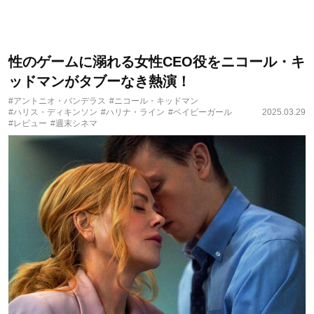
性のゲームに溺れる女性CEO役をニコール・キ
ッドマンがタブーなき熱演！
#アントニオ・バンデラス
#ニコール・キッドマン
#ハリス・ディキンソン
#ハリナ・ライン
#ベイビーガール
2025.03.29
#レビュー
#週末シネマ