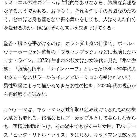
サミュエルの性のゲームは官能的でありながら、陳腐な妄想を
なぞるようでもある。おそらく、それも作り手の意図なのだろ
う。どれほど身も蓋もない振る舞いをしても、人はそんな自分
を愛せるのか。作品はそんな問いを突きつけてくる。
監督・脚本を手がけるのは、オランダ出身の俳優で、ポール・
ヴァーホーヴェン監督の『ブラックブック』などに出演したハ
リナ・ライン。1975年生まれの彼女は少女時代に見た『氷の微
笑』『危険な情事』『ナインハーフ』といった1980～90年代の
セクシーなスリラーからインスピレーションを受けたという。
男性監督によって描かれてきた女性の性を、2020年代の視点か
ら再解釈する試みだ。
このテーマは、キッドマンが近年取り組み続けてきたものの集
大成とも取れる。裕福なセレブ・カップルとして暮らしながら
も、実情は問題だらけ。その渦中でもがく中年女性。TVシリー
ズ『ビッグ・リトル・ライズ』をはじめ、キッドマンは数々の