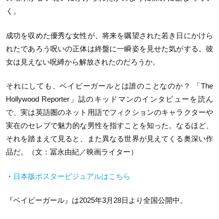
く。
成功を収めた優秀な女性が、将来を嘱望された若き日にかけら
れたであろう呪いの正体は終盤に一瞬姿を見せた気がする。彼
女は見えない呪縛から解放されたのだろうか。
それにしても、ベイビーガールとは誰のことなのか？ 「The
Hollywood Reporter」誌のキッドマンのインタビューを読ん
で、実は英語圏のネット用語でフィクションのキャラクターや
実在のセレブで魅力的な男性を指すことを知った。なるほど、
それを踏まえて見ると、また異なる世界が見えてくる奥深い作
品だ。（文：冨永由紀／映画ライター）
・
日本版ポスタービジュアルはこちら
『ベイビーガール』は2025年3月28日より全国公開中。