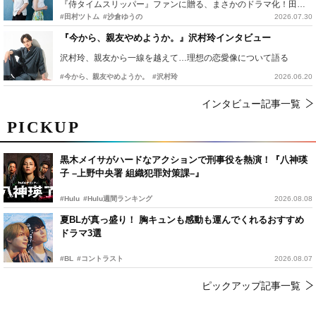
『侍タイムスリッパー』ファンに贈る、まさかのドラマ化！田村ツトム×沙倉ゆうのが語る『心配無用ノ介』撮影秘話
#田村ツトム
#沙倉ゆうの
2026.07.30
『今から、親友やめようか。』沢村玲インタビュー
沢村玲、親友から一線を越えて…理想の恋愛像について語る
#今から、親友やめようか。
#沢村玲
2026.06.20
インタビュー記事一覧
PICKUP
黒木メイサがハードなアクションで刑事役を熱演！『八神瑛
子 –上野中央署 組織犯罪対策課–』
#Hulu
#Hulu週間ランキング
2026.08.08
夏BLが真っ盛り！ 胸キュンも感動も運んでくれるおすすめ
ドラマ3選
#BL
#コントラスト
2026.08.07
ピックアップ記事一覧