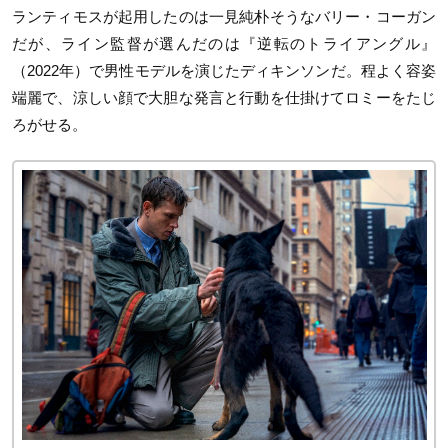
ランティモスが起用したのは一見純朴そうなバリー・コーガン
だが、ライン監督が選んだのは『逆転のトライアングル』
（2022年）で男性モデルを演じたディキンソンだ。程よく容姿
端麗で、涼しい顔で大胆な発言と行動を仕掛けてロミーをたじ
ろがせる。