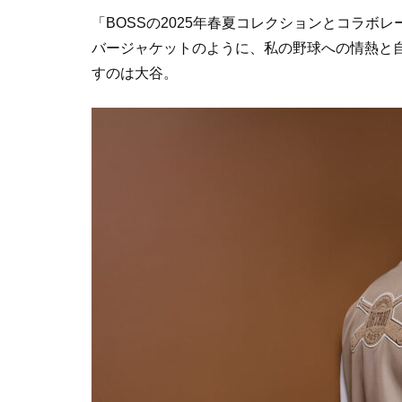
「
BOSS
の
2025
年春夏コレクションとコラボレ
バージャケットのように、私の野球への情熱と
すのは大谷。