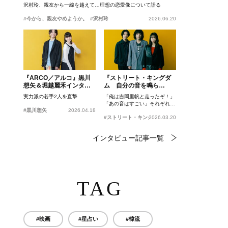
沢村玲、親友から一線を越えて…理想の恋愛像について語る
#今から、親友やめようか。
#沢村玲
2026.06.20
『ARCO／アルコ』黒川
『ストリート・キングダ
想矢＆堀越麗禾インタビ
ム 自分の音を鳴ら
ュー
せ。』峯田和伸、若葉竜
実力派の若手2人を直撃
「俺は吉岡里帆と走ったぞ！」
也、吉岡里帆インタビュ
「あの音はすごい」それぞれの
ー
#黒川想矢
2026.04.18
忘れがたいシーンとは？
#ストリート・キングダム 自分の音を鳴らせ。
2026.03.20
インタビュー記事一覧
TAG
#映画
#星占い
#韓流