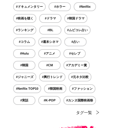
#ドキュメンタリー
#ホラー
#Netflix
#映画を聴く
#ドラマ
#韓国ドラマ
#ランキング
#BL
#ムビコレ占い
#コラム
#週末シネマ
#占い
#Hulu
#アニメ
#セレブ
#韓国
#CM
#アカデミー賞
#ジャニーズ
#興行トレンド
#元ネタ比較
#Netflix TOP10
#韓国映画
#ファッション
#実話
#K-POP
#カンヌ国際映画祭
タグ一覧