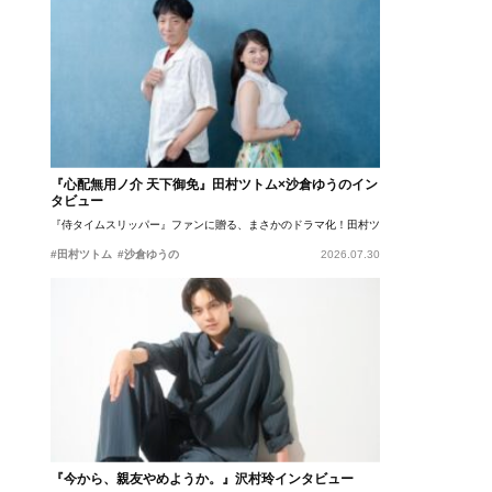
『心配無用ノ介 天下御免』田村ツトム×沙倉ゆうのイン
タビュー
『侍タイムスリッパー』ファンに贈る、まさかのドラマ化！田村ツトム×沙倉ゆうのが語
#田村ツトム
#沙倉ゆうの
2026.07.30
『今から、親友やめようか。』沢村玲インタビュー