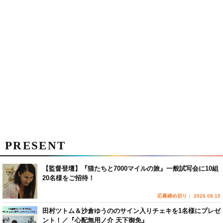
PRESENT
【監督登壇】『猫たちと7000マイルの旅』一般試写会に10組
20名様をご招待！
応募締め切り： 2026.08.15
田村ツトム＆沙倉ゆうののサイン入りチェキを1名様にプレゼ
ント！／『心配無用ノ介 天下御免』