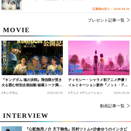
応募締め切り： 2026.08.20
プレゼント記事一覧
MOVIE
『キングダム 魂の決戦』飛信隊が焚き
ティモシー・シャラメ初アニメ声優！
火を囲む特別企画始動 秘蔵トーク満載
イルミネーション新作『ノット・アロ
の“キングダムキャンプ”開催
ーン』2027年公開決定
#キングダム
2026.08.06
#アニメ
#アニメーション
2026.08.06
動画記事一覧
INTERVIEW
『心配無用ノ介 天下御免』田村ツトム×沙倉ゆうのインタビ