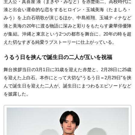
主人公・真喜屋 湊（まきや・みなと）を赤楚衛二、高校時代に
湊と出会い運命的な恋をするヒロイン・玉城美海（たましろ・
みう）を上白石萌歌が演じるほか、中島裕翔、玉城ティナなど
湊と美海の20年に渡る物語に深みと彩りをもたらす豪華俳優陣
が集結。沖縄と東京という2つの都市を舞台に、20年の時を超
えた切なすぎる純愛ラブストーリーに仕上がっている。
うるう日を挟んで誕生日の二人が互いを祝福
舞台挨拶当日の3月1日に31歳を迎えた赤楚と、2月28日に25歳
を迎えた上白石。本作にとって大切な“うるう日＝2月29日”を挟
んで誕生日を迎えた二人が、誕生日にまつわるエピソードなど
を披露した。