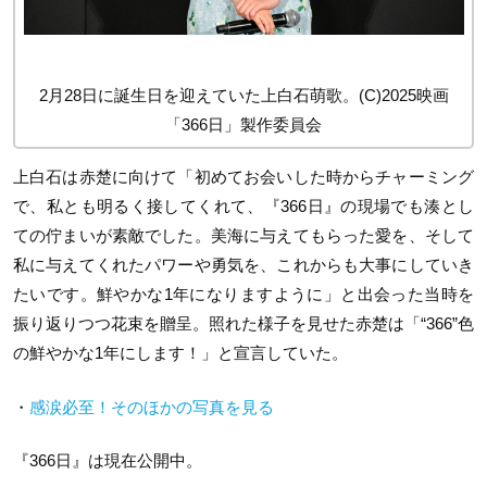
2月28日に誕生日を迎えていた上白石萌歌。(C)2025映画
「366日」製作委員会
上白石は赤楚に向けて「初めてお会いした時からチャーミング
で、私とも明るく接してくれて、『366日』の現場でも湊とし
ての佇まいが素敵でした。美海に与えてもらった愛を、そして
私に与えてくれたパワーや勇気を、これからも大事にしていき
たいです。鮮やかな1年になりますように」と出会った当時を
振り返りつつ花束を贈呈。照れた様子を見せた赤楚は「“366”色
の鮮やかな1年にします！」と宣言していた。
・
感涙必至！そのほかの写真を見る
『366日』は現在公開中。