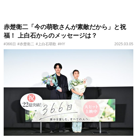
赤楚衛二「今の萌歌さんが素敵だから」と祝
福！ 上白石からのメッセージは？
#366日
#赤楚衛二
#上白石萌歌
#HY
2025.03.05