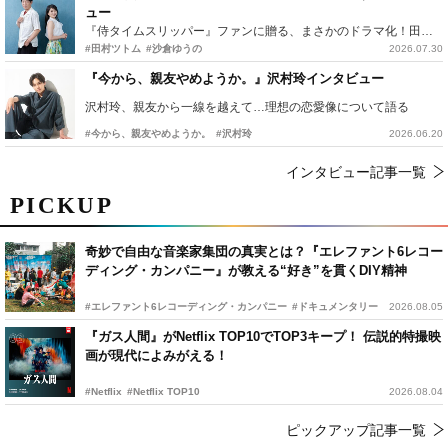
ュー
『侍タイムスリッパー』ファンに贈る、まさかのドラマ化！田村ツトム×沙倉ゆうのが語る『心配無用ノ介』撮影秘話
#田村ツトム
#沙倉ゆうの
2026.07.30
『今から、親友やめようか。』沢村玲インタビュー
沢村玲、親友から一線を越えて…理想の恋愛像について語る
#今から、親友やめようか。
#沢村玲
2026.06.20
インタビュー記事一覧
PICKUP
奇妙で自由な音楽家集団の真実とは？『エレファント6レコー
ディング・カンパニー』が教える“好き”を貫くDIY精神
#エレファント6レコーディング・カンパニー
#ドキュメンタリー
2026.08.05
『ガス人間』がNetflix TOP10でTOP3キープ！ 伝説的特撮映
画が現代によみがえる！
#Netflix
#Netflix TOP10
2026.08.04
ピックアップ記事一覧