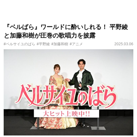
『ベルばら』ワールドに酔いしれる！ 平野綾
と加藤和樹が圧巻の歌唱力を披露
#ベルサイユのばら
#平野綾
#加藤和樹
#アニメ
2025.03.06