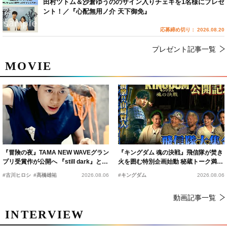
田村ツトム＆沙倉ゆうののサイン入りチェキを1名様にプレゼ
ント！／『心配無用ノ介 天下御免』
応募締め切り： 2026.08.20
プレゼント記事一覧
MOVIE
『冒険の夜』TAMA NEW WAVEグラン
『キングダム 魂の決戦』飛信隊が焚き
プリ受賞作が公開へ 『still dark』と同
火を囲む特別企画始動 秘蔵トーク満載
時上映決定
の“キングダムキャンプ”開催
#古川ヒロシ
#髙橋雄祐
2026.08.06
#キングダム
2026.08.06
動画記事一覧
INTERVIEW