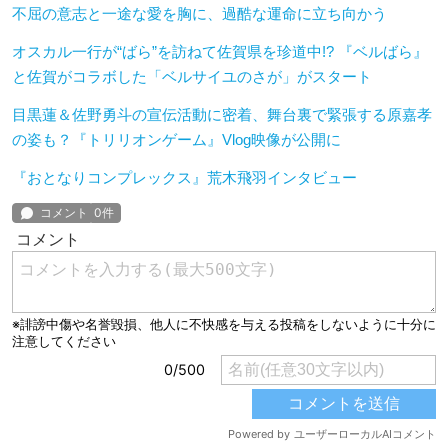
不屈の意志と一途な愛を胸に、過酷な運命に立ち向かう
オスカル⼀⾏が“ばら”を訪ねて佐賀県を珍道中!? 『ベルばら』
と佐賀がコラボした「ベルサイユのさが」がスタート
目黒蓮＆佐野勇斗の宣伝活動に密着、舞台裏で緊張する原嘉孝
の姿も？『トリリオンゲーム』Vlog映像が公開に
『おとなりコンプレックス』荒木飛羽インタビュー