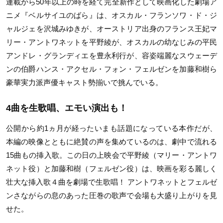
連載から50年以上の時を経て完全新作として映画化した劇場ア
ニメ『ベルサイユのばら』は、オスカル・フランソワ・ド・ジ
ャルジェを沢城みゆきが、オーストリア出身のフランス王妃マ
リー・アントワネットを平野綾が、オスカルの幼なじみの平民
アンドレ・グランディエを豊永利行が、容姿端麗なスウェーデ
ンの伯爵ハンス・アクセル・フォン・フェルゼンを加藤和樹ら
豪華実力派声優キャスト勢揃いで挑んでいる。
4曲を生歌唱、エモい演出も！
公開から約1ヵ月が経ったいまも話題になっている本作だが、
本編の映像とともに絶賛の声を集めているのは、劇中で流れる
15曲もの挿入歌。この日の上映会で平野綾（マリー・アントワ
ネット役）と加藤和樹（フェルゼン役）は、映画を彩る麗しく
壮大な挿入歌４曲を劇場で生歌唱！ アントワネットとフェルゼ
ンさながらの息のあった圧巻の歌声で会場も大盛り上がりを見
せた。