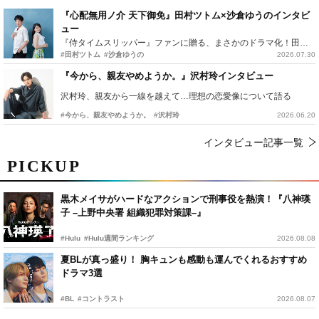
『心配無用ノ介 天下御免』田村ツトム×沙倉ゆうのインタビ
ュー
『侍タイムスリッパー』ファンに贈る、まさかのドラマ化！田村ツトム×沙倉ゆうのが語る『心配無用ノ介』撮影秘話
#田村ツトム
#沙倉ゆうの
2026.07.30
『今から、親友やめようか。』沢村玲インタビュー
沢村玲、親友から一線を越えて…理想の恋愛像について語る
#今から、親友やめようか。
#沢村玲
2026.06.20
インタビュー記事一覧
PICKUP
黒木メイサがハードなアクションで刑事役を熱演！『八神瑛
子 –上野中央署 組織犯罪対策課–』
#Hulu
#Hulu週間ランキング
2026.08.08
夏BLが真っ盛り！ 胸キュンも感動も運んでくれるおすすめ
ドラマ3選
#BL
#コントラスト
2026.08.07