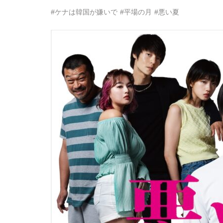
#ケナは韓国が嫌いで
#平場の月
#悪い夏