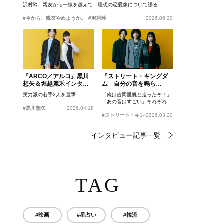
沢村玲、親友から一線を越えて…理想の恋愛像について語る
#今から、親友やめようか。
#沢村玲
2026.06.20
『ARCO／アルコ』黒川
『ストリート・キングダ
想矢＆堀越麗禾インタビ
ム 自分の音を鳴ら
ュー
せ。』峯田和伸、若葉竜
実力派の若手2人を直撃
「俺は吉岡里帆と走ったぞ！」
也、吉岡里帆インタビュ
「あの音はすごい」それぞれの
ー
#黒川想矢
2026.04.18
忘れがたいシーンとは？
#ストリート・キングダム 自分の音を鳴らせ。
2026.03.20
インタビュー記事一覧
TAG
#映画
#星占い
#韓流