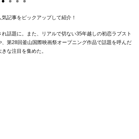
人気記事をピックアップして紹介！
され話題に。また、リアルで切ない
35
年越しの初恋ラブスト
や、第
28
回釜山国際映画祭オープニング作品で話題を呼んだ
大きな注目を集めた。