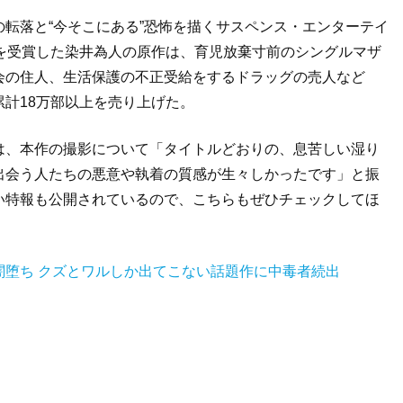
転落と“今そこにある”恐怖を描くサスペンス・エンターテイ
賞を受賞した染井為人の原作は、育児放棄寸前のシングルマザ
会の住人、生活保護の不正受給をするドラッグの売人など
計18万部以上を売り上げた。
は、本作の撮影について「タイトルどおりの、息苦しい湿り
出会う人たちの悪意や執着の質感が生々しかったです」と振
い特報も公開されているので、こちらもぜひチェックしてほ
闇堕ち クズとワルしか出てこない話題作に中毒者続出