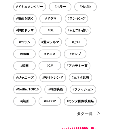
#ドキュメンタリー
#ホラー
#Netflix
#映画を聴く
#ドラマ
#ランキング
#韓国ドラマ
#BL
#ムビコレ占い
#コラム
#週末シネマ
#占い
#Hulu
#アニメ
#セレブ
#韓国
#CM
#アカデミー賞
#ジャニーズ
#興行トレンド
#元ネタ比較
#Netflix TOP10
#韓国映画
#ファッション
#実話
#K-POP
#カンヌ国際映画祭
タグ一覧