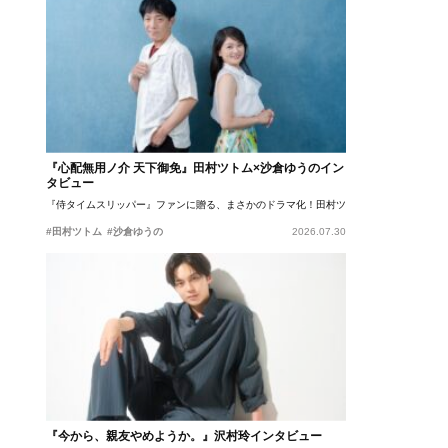
『心配無用ノ介 天下御免』田村ツトム×沙倉ゆうのイン
タビュー
『侍タイムスリッパー』ファンに贈る、まさかのドラマ化！田村ツトム×沙倉ゆうのが語
#田村ツトム
#沙倉ゆうの
2026.07.30
『今から、親友やめようか。』沢村玲インタビュー