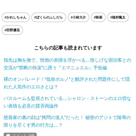
#かれしちゃん
#ぼくらのふしだら
#小林大介
#映画
#植村颯太
#田野優花
こちらの記事も読まれています
指先は胸を撫で、恍惚の表情を浮かべる…怪しげな宿泊客との
交流が“禁断の快楽”に誘う『エマニュエル』予告編
裸のオンパレード！“低俗ポルノ”と酷評された問題作にして隠
れた人気作のエロさとは？
バスルームも監視されている…シャロン・ストーンのエロ切な
い表情も必見の賛否両論作
慈善家の裏の顔は“拷問の達人”だった！ 秘密のアジトで陵辱の
限りを尽くす男の行方は…？