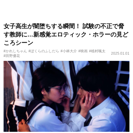
女子高生が闇堕ちする瞬間！ 試験の不正で脅
す教師に…新感覚エロティック・ホラーの見ど
ころシーン
#かれしちゃん
#ぼくらのふしだら
#小林大介
#映画
#植村颯太
2025.01.01
#田野優花