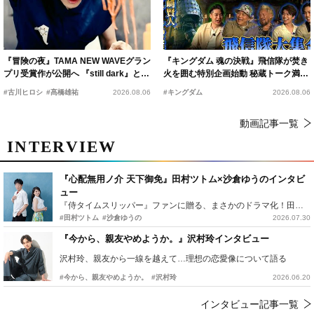
『冒険の夜』TAMA NEW WAVEグラン
『キングダム 魂の決戦』飛信隊が焚き
プリ受賞作が公開へ 『still dark』と同
火を囲む特別企画始動 秘蔵トーク満載
時上映決定
の“キングダムキャンプ”開催
#古川ヒロシ
#髙橋雄祐
2026.08.06
#キングダム
2026.08.06
動画記事一覧
INTERVIEW
『心配無用ノ介 天下御免』田村ツトム×沙倉ゆうのインタビ
ュー
『侍タイムスリッパー』ファンに贈る、まさかのドラマ化！田村ツトム×沙倉ゆうのが語る『心配無用ノ介』撮影秘話
#田村ツトム
#沙倉ゆうの
2026.07.30
『今から、親友やめようか。』沢村玲インタビュー
沢村玲、親友から一線を越えて…理想の恋愛像について語る
#今から、親友やめようか。
#沢村玲
2026.06.20
インタビュー記事一覧