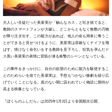
大人しい生徒だった美菜実が「触んなカス」と吐き捨てると、
教師のスマートフォンが大破し、どこからともなく無数の刃物
が降り注ぎ出す。この能力があれば、他人の命も簡単に奪うこ
とができると見せつけるように、美菜実は容赦なくナイフを飛
ばす。情けなく命乞いをする教師を見下ろし、狂気を孕んだド
ス黒い美菜実の表情に背筋が凍る衝撃のシーンとなっている。
この事件をきっかけに、自分の欲望のために能力を駆使するこ
とのためらいを捨てた美菜実は、予想もつかない惨劇を繰り広
げていくことになる。底のない闇に囚われていく物語に期待が
高まる映像となっている。
『ぼくらのふしだら』は2025年1月3日より全国順次公開。