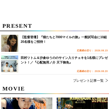
PRESENT
【監督登壇】『猫たちと7000マイルの旅』一般試写会に10組
20名様をご招待！
応募締め切り： 2026.08.15
田村ツトム＆沙倉ゆうののサイン入りチェキを1名様にプレゼ
ント！／『心配無用ノ介 天下御免』
応募締め切り： 2026.08.20
プレゼント記事一覧
MOVIE