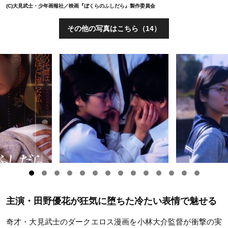
(C)大見武士・少年画報社／映画『ぼくらのふしだら』製作委員会
その他の写真はこちら（14）
主演・田野優花が狂気に堕ちた冷たい表情で魅せる
奇才・大見武士のダークエロス漫画を小林大介監督が衝撃の実