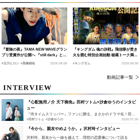
『冒険の夜』TAMA NEW WAVEグラン
『キングダム 魂の決戦』飛信隊が焚き
プリ受賞作が公開へ 『still dark』と同
火を囲む特別企画始動 秘蔵トーク満載
時上映決定
の“キングダムキャンプ”開催
#古川ヒロシ
#髙橋雄祐
2026.08.06
#キングダム
2026.08.06
動画記事一覧
INTERVIEW
『心配無用ノ介 天下御免』田村ツトム×沙倉ゆうのインタビ
ュー
『侍タイムスリッパー』ファンに贈る、まさかのドラマ化！田村ツトム×沙倉ゆうのが語る『心配無用ノ介』撮影秘話
#田村ツトム
#沙倉ゆうの
2026.07.30
『今から、親友やめようか。』沢村玲インタビュー
沢村玲、親友から一線を越えて…理想の恋愛像について語る