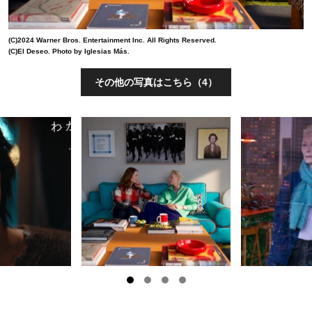
(C)2024 Warner Bros. Entertainment Inc. All Rights Reserved.
(C)El Deseo. Photo by Iglesias Más.
その他の写真はこちら（4）