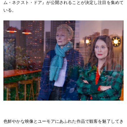
ム・ネクスト・ドア』が公開されることが決定し注目を集めて
いる。
色鮮やかな映像とユーモアにあふれた作品で観客を魅了してき