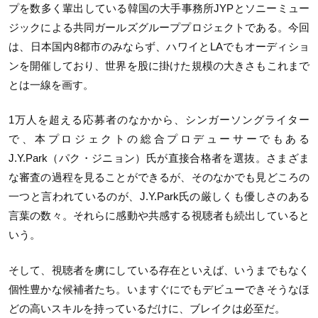
プを数多く輩出している韓国の大手事務所JYPとソニーミュー
ジックによる共同ガールズグループプロジェクトである。今回
は、日本国内8都市のみならず、ハワイとLAでもオーディショ
ンを開催しており、世界を股に掛けた規模の大きさもこれまで
とは一線を画す。
1万人を超える応募者のなかから、シンガーソングライター
で、本プロジェクトの総合プロデューサーでもある
J.Y.Park（パク・ジニョン）氏が直接合格者を選抜。さまざま
な審査の過程を見ることができるが、そのなかでも見どころの
一つと言われているのが、J.Y.Park氏の厳しくも優しさのある
言葉の数々。それらに感動や共感する視聴者も続出していると
いう。
そして、視聴者を虜にしている存在といえば、いうまでもなく
個性豊かな候補者たち。いますぐにでもデビューできそうなほ
どの高いスキルを持っているだけに、ブレイクは必至だ。