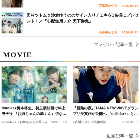
応募締め切り： 2026.08.15
田村ツトム＆沙倉ゆうののサイン入りチェキを1名様にプレゼ
ント！／『心配無用ノ介 天下御免』
応募締め切り： 2026.08.20
プレゼント記事一覧
MOVIE
timelesz橋本将生、初主演映画で年上
『冒険の夜』TAMA NEW WAVEグラン
男子役 『お姉ちゃんの翠くん』切ない
プリ受賞作が公開へ 『still dark』と同
恋の幕開けを予感
時上映決定
#timelesz
#お姉ちゃんの翠くん
2026.08.08
#古川ヒロシ
#髙橋雄祐
2026.08.06
動画記事一覧