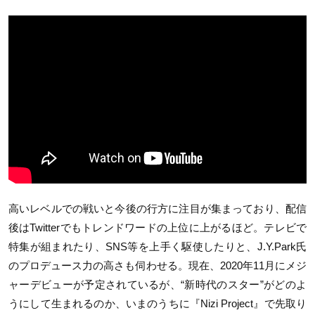
高いレベルでの戦いと今後の行方に注目が集まっており、配信
後はTwitterでもトレンドワードの上位に上がるほど。テレビで
特集が組まれたり、SNS等を上手く駆使したりと、J.Y.Park氏
のプロデュース力の高さも伺わせる。現在、2020年11月にメジ
ャーデビューが予定されているが、“新時代のスター”がどのよ
うにして生まれるのか、いまのうちに『Nizi Project』で先取り