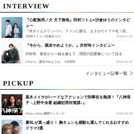
INTERVIEW
『心配無用ノ介 天下御免』田村ツトム×沙倉ゆうのインタビ
ュー
『侍タイムスリッパー』ファンに贈る、まさかのドラマ化！田村ツトム×沙倉ゆうのが語る『心配無用ノ介』撮影秘話
#田村ツトム
#沙倉ゆうの
2026.07.30
『今から、親友やめようか。』沢村玲インタビュー
沢村玲、親友から一線を越えて…理想の恋愛像について語る
#今から、親友やめようか。
#沢村玲
2026.06.20
インタビュー記事一覧
PICKUP
黒木メイサがハードなアクションで刑事役を熱演！『八神瑛
子 –上野中央署 組織犯罪対策課–』
#Hulu
#Hulu週間ランキング
2026.08.08
夏BLが真っ盛り！ 胸キュンも感動も運んでくれるおすすめ
ドラマ3選