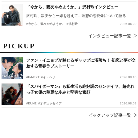
『今から、親友やめようか。』沢村玲インタビュー
沢村玲、親友から一線を越えて…理想の恋愛像について語る
#今から、親友やめようか。
#沢村玲
2026.06.20
インタビュー記事一覧
PICKUP
ファン・イニョプが魅せるギャップに沼落ち！ 初恋と夢が交
差する青春ラブストーリー
#U-NEXT
#イ・ヘリ
2026.08.10
『スパイダーマン』も私生活も絶好調のゼンデイヤ、超売れ
っ子女優の華麗な歩みと堅実な素顔
#DUNE
#オデュッセイア
2026.08.09
ピックアップ記事一覧