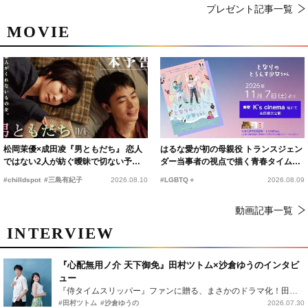
プレゼント記事一覧
MOVIE
松岡茉優×成田凌『男ともだち』 恋人
はるな愛が初の母親役 トランスジェン
ではない2人が紡ぐ曖昧で切ない予告
ダー当事者の視点で描く青春タイムス
編解禁
リップコメディ
#chilldspot
#三島有紀子
2026.08.10
#LGBTQ＋
2026.08.09
動画記事一覧
INTERVIEW
『心配無用ノ介 天下御免』田村ツトム×沙倉ゆうのインタビ
ュー
『侍タイムスリッパー』ファンに贈る、まさかのドラマ化！田村ツトム×沙倉ゆうのが語る『心配無用ノ介』撮影秘話
#田村ツトム
#沙倉ゆうの
2026.07.30