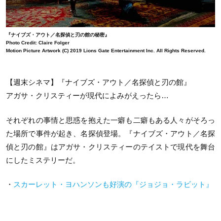
『ナイブズ・アウト／名探偵と刃の館の秘密』
Photo Credit: Claire Folger
Motion Picture Artwork (C) 2019 Lions Gate Entertainment Inc. All Rights Reserved.
【週末シネマ】『ナイブズ・アウト／名探偵と刃の館』
アガサ・クリスティーが現代によみがえったら…
それぞれの事情と思惑を抱えた一癖も二癖もある人々がそろっ
た場所で事件が起き、名探偵登場。『ナイブズ・アウト／名探
偵と刃の館』はアガサ・クリスティーのテイストで現代を舞台
にしたミステリーだ。
・
スカーレット・ヨハンソンも好演の『ジョジョ・ラビット』