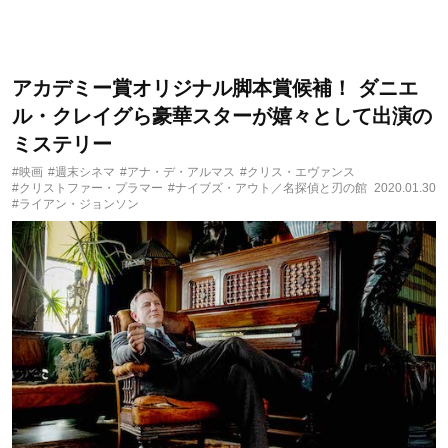
アカデミー賞オリジナル脚本賞候補！ ダニエ
ル・クレイグら豪華スターが嬉々として出演の
ミステリー
#映画
#週末シネマ
#アナ・デ・アルマス
#クリス・エヴァンス
#クリストファー・プラマー
#ナイブズ・アウト／名探偵と刃の館
2020.01.30
#ライアン・ジョンソン