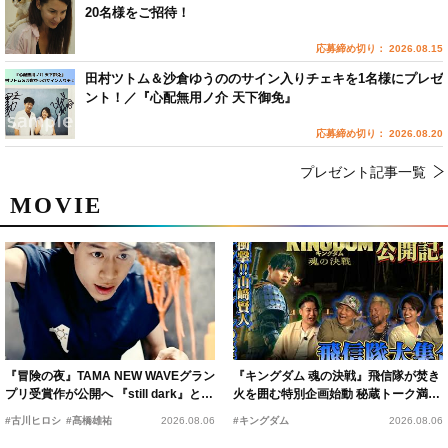
20名様をご招待！
応募締め切り： 2026.08.15
田村ツトム＆沙倉ゆうののサイン入りチェキを1名様にプレゼ
ント！／『心配無用ノ介 天下御免』
応募締め切り： 2026.08.20
プレゼント記事一覧
MOVIE
『冒険の夜』TAMA NEW WAVEグラン
『キングダム 魂の決戦』飛信隊が焚き
プリ受賞作が公開へ 『still dark』と同
火を囲む特別企画始動 秘蔵トーク満載
時上映決定
の“キングダムキャンプ”開催
#古川ヒロシ
#髙橋雄祐
2026.08.06
#キングダム
2026.08.06