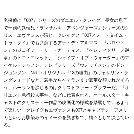
名探偵に『007』シリーズのダニエル・クレイグ、長女の息子
で一族の異端児・ランサムを『アベンジャーズ』シリーズのク
リス・エヴァンスが演じ、クレイグと『007／ノー・タイム・
トゥ・ダイ』でも共演するアナ・デ・アルマス、『ハロウィ
ン』のジェイミー・リー・カーティス、『へレディタリー／継
承』のトニ・コレット、『シェイプ・オブ・ウォーター』のマ
イケル・シャノン、テレビシリーズ『ウォッチメン』のドン・
ジョンソン、Netflixオリジナル『13の理由』のキャサリン・ラ
ングフォードなど、若手からベテランまで豪華な顔ぶれがそろ
う。ハーランを演じるのはクリストファー・プラマーだ。『オ
リエント急行殺人事件』などに代表される、オールスター・キ
ャストのクリスティー作品の映画化の様式を踏襲しているよう
で楽しい。クレイグもエヴァンスも007とキャプテン・アメリ
カというお馴染みのイメージを脱ぎ捨て、嬉々として演じてい
る。