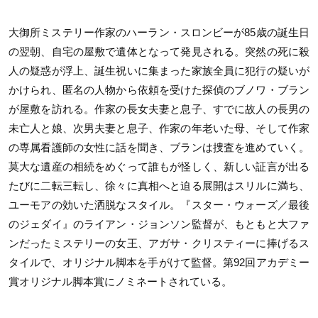
大御所ミステリー作家のハーラン・スロンビーが85歳の誕生日
の翌朝、自宅の屋敷で遺体となって発見される。突然の死に殺
人の疑惑が浮上、誕生祝いに集まった家族全員に犯行の疑いが
かけられ、匿名の人物から依頼を受けた探偵のブノワ・ブラン
が屋敷を訪れる。作家の長女夫妻と息子、すでに故人の長男の
未亡人と娘、次男夫妻と息子、作家の年老いた母、そして作家
の専属看護師の女性に話を聞き、ブランは捜査を進めていく。
莫大な遺産の相続をめぐって誰もが怪しく、新しい証言が出る
たびに二転三転し、徐々に真相へと迫る展開はスリルに満ち、
ユーモアの効いた洒脱なスタイル。『スター・ウォーズ／最後
のジェダイ』のライアン・ジョンソン監督が、もともと大ファ
ンだったミステリーの女王、アガサ・クリスティーに捧げるス
タイルで、オリジナル脚本を手がけて監督。第92回アカデミー
賞オリジナル脚本賞にノミネートされている。