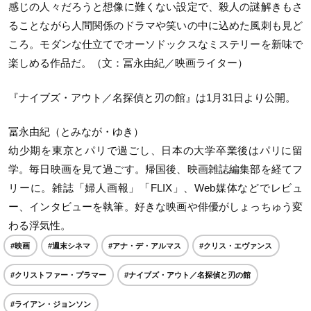
感じの人々だろうと想像に難くない設定で、殺人の謎解きもさ
ることながら人間関係のドラマや笑いの中に込めた風刺も見ど
ころ。モダンな仕立てでオーソドックスなミステリーを新味で
楽しめる作品だ。（文：冨永由紀／映画ライター）
『ナイブズ・アウト／名探偵と刃の館』は1月31日より公開。
冨永由紀（とみなが・ゆき）
幼少期を東京とパリで過ごし、日本の大学卒業後はパリに留
学。毎日映画を見て過ごす。帰国後、映画雑誌編集部を経てフ
リーに。雑誌「婦人画報」「FLIX」、Web媒体などでレビュ
ー、インタビューを執筆。好きな映画や俳優がしょっちゅう変
わる浮気性。
#映画
#週末シネマ
#アナ・デ・アルマス
#クリス・エヴァンス
#クリストファー・プラマー
#ナイブズ・アウト／名探偵と刃の館
#ライアン・ジョンソン