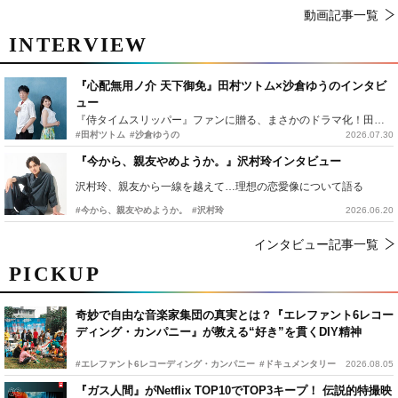
動画記事一覧
INTERVIEW
『心配無用ノ介 天下御免』田村ツトム×沙倉ゆうのインタビ
ュー
『侍タイムスリッパー』ファンに贈る、まさかのドラマ化！田村ツトム×沙倉ゆうのが語る『心配無用ノ介』撮影秘話
#田村ツトム
#沙倉ゆうの
2026.07.30
『今から、親友やめようか。』沢村玲インタビュー
沢村玲、親友から一線を越えて…理想の恋愛像について語る
#今から、親友やめようか。
#沢村玲
2026.06.20
インタビュー記事一覧
PICKUP
奇妙で自由な音楽家集団の真実とは？『エレファント6レコー
ディング・カンパニー』が教える“好き”を貫くDIY精神
#エレファント6レコーディング・カンパニー
#ドキュメンタリー
2026.08.05
『ガス人間』がNetflix TOP10でTOP3キープ！ 伝説的特撮映