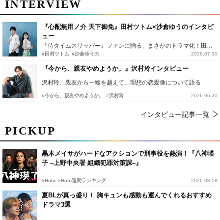
INTERVIEW
『心配無用ノ介 天下御免』田村ツトム×沙倉ゆうのインタビ
ュー
『侍タイムスリッパー』ファンに贈る、まさかのドラマ化！田村ツトム×沙倉ゆうのが語る『心配無用ノ介』撮影秘話
#田村ツトム
#沙倉ゆうの
2026.07.30
『今から、親友やめようか。』沢村玲インタビュー
沢村玲、親友から一線を越えて…理想の恋愛像について語る
#今から、親友やめようか。
#沢村玲
2026.06.20
インタビュー記事一覧
PICKUP
黒木メイサがハードなアクションで刑事役を熱演！『八神瑛
子 –上野中央署 組織犯罪対策課–』
#Hulu
#Hulu週間ランキング
2026.08.08
夏BLが真っ盛り！ 胸キュンも感動も運んでくれるおすすめ
ドラマ3選