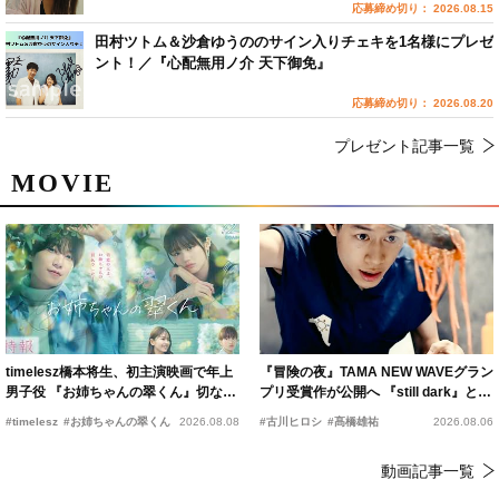
応募締め切り： 2026.08.15
田村ツトム＆沙倉ゆうののサイン入りチェキを1名様にプレゼ
ント！／『心配無用ノ介 天下御免』
応募締め切り： 2026.08.20
プレゼント記事一覧
MOVIE
timelesz橋本将生、初主演映画で年上
『冒険の夜』TAMA NEW WAVEグラン
男子役 『お姉ちゃんの翠くん』切ない
プリ受賞作が公開へ 『still dark』と同
恋の幕開けを予感
時上映決定
#timelesz
#お姉ちゃんの翠くん
2026.08.08
#古川ヒロシ
#髙橋雄祐
2026.08.06
動画記事一覧