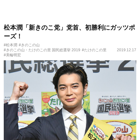
松本潤「新きのこ党」党首、初勝利にガッツポ
ーズ！
#松本潤
#きのこの山
#きのこの山・たけのこの里 国民総選挙 2019
#たけのこの里
2019.12.17
#美輪明宏