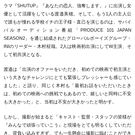
ラマ『SHUTUP』『あなたの恋人、強奪します。』に出演し女
優として活躍をしている渡邉美穂。そして、もう1人の主人公
で誰もが憧れる学校イチの王子様・直己を演じるのは、サバイ
バルオーディション番組「PRODUCE 101 JAPAN
SEASON2」を通じ結成されたグローバルボーイズグループ・
INIのリーダー・木村柾哉。2人は映画初出演にしてW主演、そ
して初共演となる。
渡邉は「出演のオファーをいただき、初めての映画で初主演と
いう大きなチャレンジにとても緊張しプレッシャーも感じてい
ました」と語り、同じく木村も「最初お話をいただいたとき
は、初めての映画への挑戦でもあるので、嬉しいと同時に不安
も大きかった」と、当初は不安が大きかったと明かす。
しかし、撮影が始まると「キャスト・監督・スタッフの皆様が
『みんなで頑張っていこう』と現場をとても明るくしていただ
き、背負い込みすぎず、でも一生懸命に撮影に臨むことができ