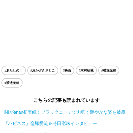
#あたしの！
#おかざきさとこ
#映画
#木村柾哉
#横堀光範
#渡邉美穂
こちらの記事も読まれています
INIがanan初表紙！ブラックコーデで力強く艷やかな姿を披露
『ハピネス』窪塚愛流＆蒔田彩珠インタビュー