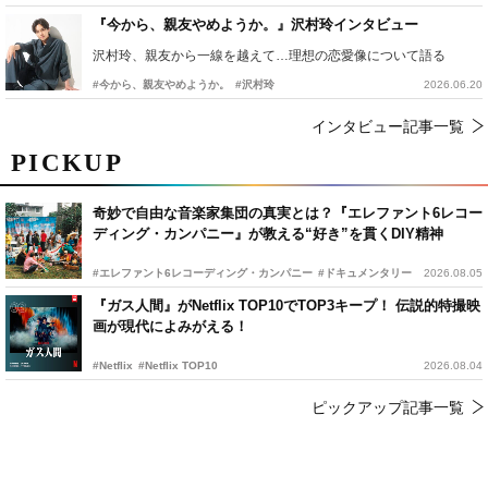
『今から、親友やめようか。』沢村玲インタビュー
沢村玲、親友から一線を越えて…理想の恋愛像について語る
#今から、親友やめようか。
#沢村玲
2026.06.20
インタビュー記事一覧
PICKUP
奇妙で自由な音楽家集団の真実とは？『エレファント6レコー
ディング・カンパニー』が教える“好き”を貫くDIY精神
#エレファント6レコーディング・カンパニー
#ドキュメンタリー
2026.08.05
『ガス人間』がNetflix TOP10でTOP3キープ！ 伝説的特撮映
画が現代によみがえる！
#Netflix
#Netflix TOP10
2026.08.04
ピックアップ記事一覧