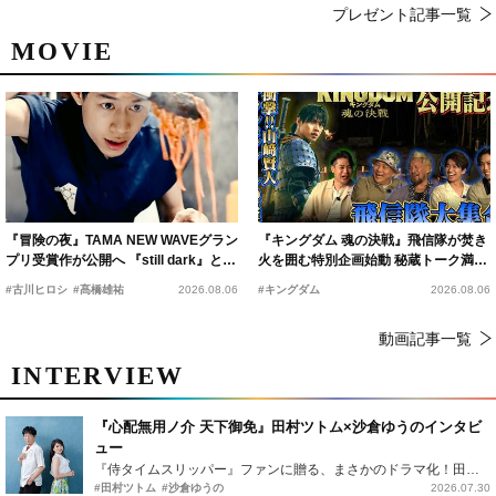
プレゼント記事一覧
MOVIE
『冒険の夜』TAMA NEW WAVEグラン
『キングダム 魂の決戦』飛信隊が焚き
プリ受賞作が公開へ 『still dark』と同
火を囲む特別企画始動 秘蔵トーク満載
時上映決定
の“キングダムキャンプ”開催
#古川ヒロシ
#髙橋雄祐
2026.08.06
#キングダム
2026.08.06
動画記事一覧
INTERVIEW
『心配無用ノ介 天下御免』田村ツトム×沙倉ゆうのインタビ
ュー
『侍タイムスリッパー』ファンに贈る、まさかのドラマ化！田村ツトム×沙倉ゆうのが語る『心配無用ノ介』撮影秘話
#田村ツトム
#沙倉ゆうの
2026.07.30