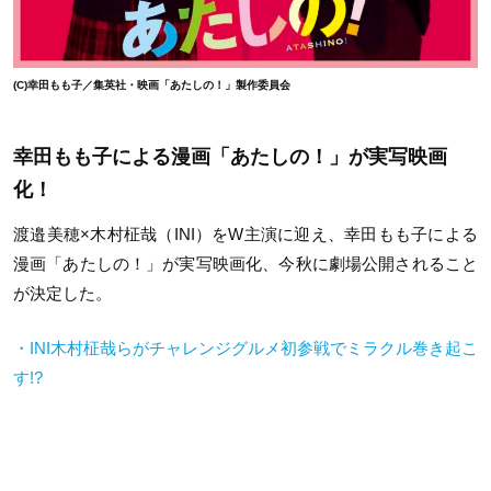
(C)幸田もも子／集英社・映画「あたしの！」製作委員会
幸田もも子による漫画「あたしの！」が実写映画
化！
渡邉美穂×木村柾哉（INI）をW主演に迎え、幸田もも子による
漫画「あたしの！」が実写映画化、今秋に劇場公開されること
が決定した。
・INI木村柾哉らがチャレンジグルメ初参戦でミラクル巻き起こ
す!?