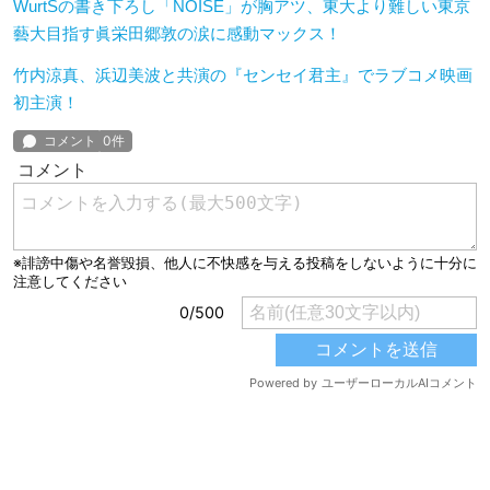
WurtSの書き下ろし「NOISE」が胸アツ、東大より難しい東京
藝大目指す眞栄田郷敦の涙に感動マックス！
竹内涼真、浜辺美波と共演の『センセイ君主』でラブコメ映画
初主演！