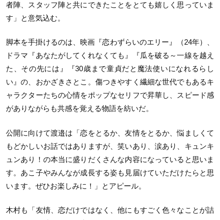
者陣、スタッフ陣と共にできたことをとても嬉しく思っていま
す」と意気込む。
脚本を手掛けるのは、映画『恋わずらいのエリー』（24年）、
ドラマ『あなたがしてくれなくても』『瓜を破る～一線を越え
た、その先には』『30歳まで童貞だと魔法使いになれるらし
い』の、おかざきさとこ。傷つきやすく繊細な世代でもあるキ
ャラクターたちの心情をポップなセリフで昇華し、スピード感
がありながらも共感を覚える物語を紡いだ。
公開に向けて渡邉は「恋をとるか、友情をとるか、悩ましくて
もどかしいお話ではありますが、笑いあり、涙あり、キュンキ
ュンあり！の本当に盛りだくさんな内容になっていると思いま
す。あこ子やみんなが成長する姿も見届けていただけたらと思
います。ぜひお楽しみに！」とアピール。
木村も「友情、恋だけではなく、他にもすごく色々なことが詰