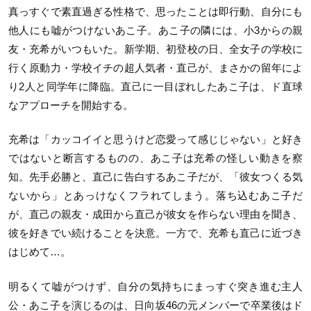
真っすぐで素直過ぎる性格で、思ったことは即行動、自分にも
他人にも嘘がつけないあこ子。あこ子の隣には、小3からの親
友・充希がいつもいた。新学期、初登校の日、全女子の学校に
行く原動力・学校イチの超人気者・直己が、まさかの留年によ
り2人と同学年に降臨。直己に一目ぼれしたあこ子は、ド直球
なアプローチを開始する。
充希は「カッコイイと思うけど恋愛って感じじゃない」と好き
ではないと断言するものの、あこ子は充希の怪しい動きを察
知。先手必勝と、直己に告白するあこ子だが、「彼女つくる気
ないから」とあっけなくフラれてしまう。落ち込むあこ子だ
が、直己の親友・成田から直己が彼女を作らない理由を聞き、
彼を好きでい続けることを決意。一方で、充希も直己に近づき
はじめて…。
明るくて嘘がつけず、自分の気持ちにまっすぐ突き進む主人
公・あこ子を演じるのは、日向坂46の元メンバーで卒業後はド