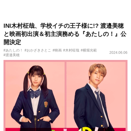
INI木村柾哉、学校イチの王子様に!? 渡邉美穂
と映画初出演＆初主演務める『あたしの！』公
開決定
#あたしの！
#おかざきさとこ
#映画
#木村柾哉
#横堀光範
2024.06.06
#渡邉美穂