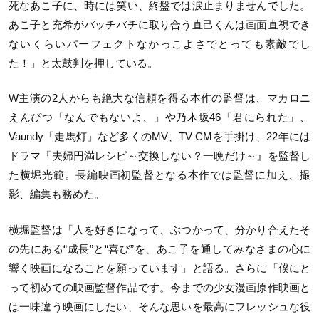
死なあこ子に、時には笑い、終盤では涙止まりませんでした。
あこ子と充希がバッチバチに取り合う直己くんは画面直視でき
ないくらいパーフェクトなかっこよさでとっても素敵でし
た！」と太鼓判を押している。
W主演の2人からも絶大な信頼を得る本作の監督は、マカロニ
えんぴつ「なんでもないよ、」や乃木坂46「君にられた」、
Vaundy「走馬灯」など多くのMV、TV CMを手掛け、22年には
ドラマ『夫婦円満レシピ～交換しない？一晩だけ～』を監督し
た横堀光範。長編映画初監督となる本作では監督に加え、撮
影、編集も務めた。
横堀監督は「人を好きになって、ぶつかって、分かり合えたそ
の先にある“成長”と“喜び”を、あこ子を通してみなさまの心に
響く映画になることを願っています」と語る。さらに「僕にと
って初めての映画監督作品です。今までの少女漫画原作映画と
は一味違う映画にしたい、そんな思いを最高にフレッシュな役