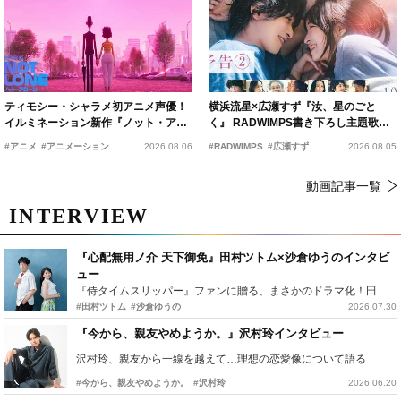
ティモシー・シャラメ初アニメ声優！
横浜流星×広瀬すず『汝、星のごと
イルミネーション新作『ノット・アロ
く』 RADWIMPS書き下ろし主題歌が
ーン』2027年公開決定
15年の愛を切なく彩る
#アニメ
#アニメーション
2026.08.06
#RADWIMPS
#広瀬すず
2026.08.05
動画記事一覧
INTERVIEW
『心配無用ノ介 天下御免』田村ツトム×沙倉ゆうのインタビ
ュー
『侍タイムスリッパー』ファンに贈る、まさかのドラマ化！田村ツトム×沙倉ゆうのが語る『心配無用ノ介』撮影秘話
#田村ツトム
#沙倉ゆうの
2026.07.30
『今から、親友やめようか。』沢村玲インタビュー
沢村玲、親友から一線を越えて…理想の恋愛像について語る
#今から、親友やめようか。
#沢村玲
2026.06.20