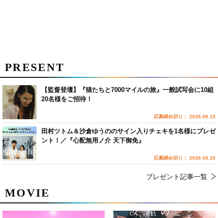
PRESENT
【監督登壇】『猫たちと7000マイルの旅』一般試写会に10組
20名様をご招待！
応募締め切り： 2026.08.15
田村ツトム＆沙倉ゆうののサイン入りチェキを1名様にプレゼ
ント！／『心配無用ノ介 天下御免』
応募締め切り： 2026.08.20
プレゼント記事一覧
MOVIE