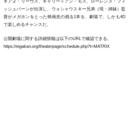
キアヌ・リーヴス、キャリー＝アン・モス、ローレンス・フィ
ッシュバーンが出演し、ウォシャウスキー兄弟（現・姉妹）監
督がメガホンをとった映画史の残る1本を、劇場で、しかも4D
で楽しめるチャンスだ。
公開劇場に関する詳細情報は以下のURLで確認できる。
https://eigakan.org/theaterpage/schedule.php?t=MATRIX