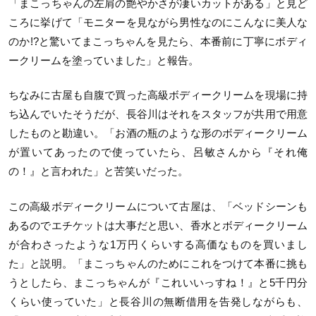
「まこっちゃんの左肩の艶やかさが凄いカットがある」と見ど
ころに挙げて「モニターを見ながら男性なのにこんなに美人な
のか!?と驚いてまこっちゃんを見たら、本番前に丁寧にボディ
ークリームを塗っていました」と報告。
ちなみに古屋も自腹で買った高級ボディークリームを現場に持
ち込んでいたそうだが、長谷川はそれをスタッフが共用で用意
したものと勘違い。「お酒の瓶のような形のボディークリーム
が置いてあったので使っていたら、呂敏さんから『それ俺
の！』と言われた」と苦笑いだった。
この高級ボディークリームについて古屋は、「ベッドシーンも
あるのでエチケットは大事だと思い、香水とボディークリーム
が合わさったような1万円くらいする高価なものを買いまし
た」と説明。「まこっちゃんのためにこれをつけて本番に挑も
うとしたら、まこっちゃんが『これいいっすね！』と5千円分
くらい使っていた」と長谷川の無断借用を告発しながらも、