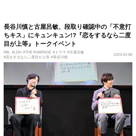
長谷川慎と古屋呂敏、段取り確認中の「不意打
ちキス」にキュンキュン!?『恋をするなら二度
目が上等』トークイベント
#BL
#LDH
#THE RAMPAGE
#ドラマ
#古屋呂敏
2024.03.08
#恋をするなら二度目が上等
#長谷川慎