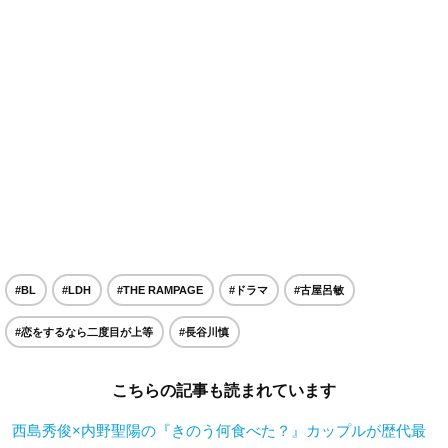
#BL
#LDH
#THE RAMPAGE
#ドラマ
#古屋呂敏
#恋をするなら二度目が上等
#長谷川慎
こちらの記事も読まれています
西島秀俊×内野聖陽の『きのう何食べた？』カップルが歴代最