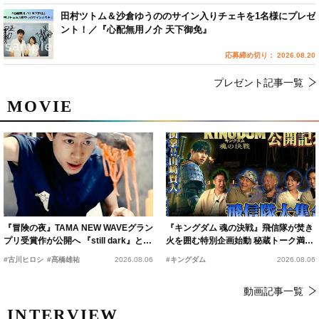
田村ツトム＆沙倉ゆうののサイン入りチェキを1名様にプレゼ
ント！／『心配無用ノ介 天下御免』
応募締め切り： 2026.08.20
プレゼント記事一覧
MOVIE
『冒険の夜』TAMA NEW WAVEグラン
『キングダム 魂の決戦』飛信隊が焚き
プリ受賞作が公開へ 『still dark』と同
火を囲む特別企画始動 秘蔵トーク満載
時上映決定
の“キングダムキャンプ”開催
#古川ヒロシ
#髙橋雄祐
2026.08.06
#キングダム
2026.08.06
動画記事一覧
INTERVIEW