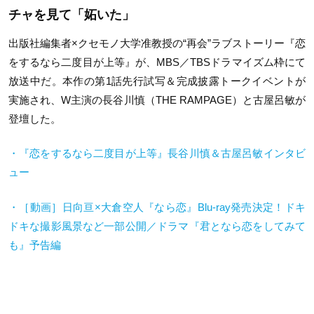
チャを見て「妬いた」
出版社編集者×クセモノ大学准教授の“再会”ラブストーリー『恋
をするなら二度目が上等』が、MBS／TBSドラマイズム枠にて
放送中だ。本作の第1話先行試写＆完成披露トークイベントが
実施され、W主演の長谷川慎（THE RAMPAGE）と古屋呂敏が
登壇した。
・『恋をするなら二度目が上等』長谷川慎＆古屋呂敏インタビ
ュー
・［動画］日向亘×大倉空人『なら恋』
Blu-ray
発売決定！ドキ
ドキな撮影風景など一部公開／ドラマ『君となら恋をしてみて
も』予告編