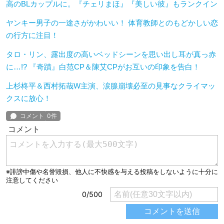
高のBLカップルに。『チェリまほ』『美しい彼』もランクイン
ヤンキー男子の一途さがかわいい！ 体育教師とのもどかしい恋
の行方に注目！
タロ・リン、露出度の高いベッドシーンを思い出し耳が真っ赤
に…!? 『奇蹟』白范CP＆陳艾CPがお互いの印象を告白！
上杉柊平＆西村拓哉W主演、涙腺崩壊必至の見事なクライマッ
クスに放心！