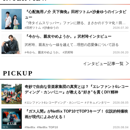
『心配無用ノ介 天下御免』田村ツトム×沙倉ゆうのインタビ
ュー
『侍タイムスリッパー』ファンに贈る、まさかのドラマ化！田村ツトム×沙倉ゆうのが語る『心配無用ノ介』撮影秘話
#田村ツトム
#沙倉ゆうの
2026.07.30
『今から、親友やめようか。』沢村玲インタビュー
沢村玲、親友から一線を越えて…理想の恋愛像について語る
#今から、親友やめようか。
#沢村玲
2026.06.20
インタビュー記事一覧
PICKUP
奇妙で自由な音楽家集団の真実とは？『エレファント6レコー
ディング・カンパニー』が教える“好き”を貫くDIY精神
#エレファント6レコーディング・カンパニー
#ドキュメンタリー
2026.08.05
『ガス人間』がNetflix TOP10でTOP3キープ！ 伝説的特撮映
画が現代によみがえる！
#Netflix
#Netflix TOP10
2026.08.04