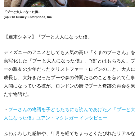
『プーと大人になった僕』
(C)2018 Disney Enterprises, Inc.
【週末シネマ】『プーと大人になった僕』
ディズニーのアニメとしても人気の高い「くまのプーさん」を
実写化した『プーと大人になった僕』。“僕”とはもちろん、プ
ーの親友の少年だったクリストファー・ロビンのこと。大人に
成長し、大好きだったプーや森の仲間たちのことを忘れて仕事
人間になっている彼が、ロンドンの街でプーと奇跡の再会を果
たす物語だ。
・
プーさんの物語を子どもたちにも読んであげた／『プーと大
人になった僕』ユアン・マクレガー インタビュー
ふわふわした感触や、年月を経てちょっとくたびれたリアルな