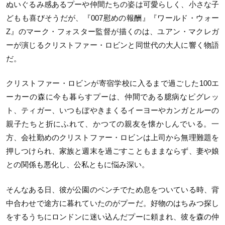
ぬいぐるみ感あるプーや仲間たちの姿は可愛らしく、小さな子
どもも喜びそうだが、『007慰めの報酬』『ワールド・ウォー
Z』のマーク・フォスター監督が描くのは、ユアン・マクレガ
ーが演じるクリストファー・ロビンと同世代の大人に響く物語
だ。
クリストファー・ロビンが寄宿学校に入るまで過ごした100エ
ーカーの森に今も暮らすプーは、仲間である臆病なピグレッ
ト、ティガー、いつもぼやきまくるイーヨーやカンガとルーの
親子たちと折にふれて、かつての親友を懐かしんでいる。一
方、会社勤めのクリストファー・ロビンは上司から無理難題を
押しつけられ、家族と週末を過ごすこともままならず、妻や娘
との関係も悪化し、公私ともに悩み深い。
そんなある日、彼が公園のベンチでため息をついている時、背
中合わせで途方に暮れていたのがプーだ。好物のはちみつ探し
をするうちにロンドンに迷い込んだプーに頼まれ、彼を森の仲