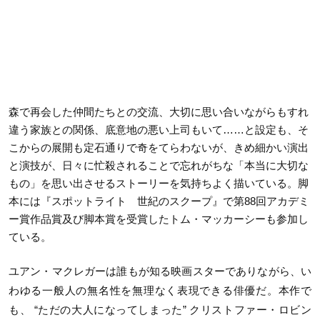
森で再会した仲間たちとの交流、大切に思い合いながらもすれ
違う家族との関係、底意地の悪い上司もいて……と設定も、そ
こからの展開も定石通りで奇をてらわないが、きめ細かい演出
と演技が、日々に忙殺されることで忘れがちな「本当に大切な
もの」を思い出させるストーリーを気持ちよく描いている。脚
本には『スポットライト 世紀のスクープ』で第88回アカデミ
ー賞作品賞及び脚本賞を受賞したトム・マッカーシーも参加し
ている。
ユアン・マクレガーは誰もが知る映画スターでありながら、い
わゆる一般人の無名性を無理なく表現できる俳優だ。本作で
も、 “ただの大人になってしまった” クリストファー・ロビン