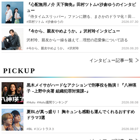
『心配無用ノ介 天下御免』田村ツトム×沙倉ゆうのインタビ
ュー
『侍タイムスリッパー』ファンに贈る、まさかのドラマ化！田村ツトム×沙倉ゆうのが語る『心配無用ノ介』撮影秘話
#田村ツトム
#沙倉ゆうの
2026.07.30
『今から、親友やめようか。』沢村玲インタビュー
沢村玲、親友から一線を越えて…理想の恋愛像について語る
#今から、親友やめようか。
#沢村玲
2026.06.20
インタビュー記事一覧
PICKUP
黒木メイサがハードなアクションで刑事役を熱演！『八神瑛
子 –上野中央署 組織犯罪対策課–』
#Hulu
#Hulu週間ランキング
2026.08.08
夏BLが真っ盛り！ 胸キュンも感動も運んでくれるおすすめ
ドラマ3選
#BL
#コントラスト
2026.08.07