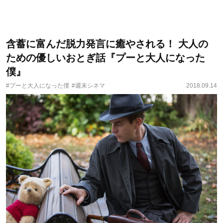
含蓄に富んだ脱力発言に癒やされる！ 大人の
ための優しいおとぎ話『プーと大人になった
僕』
#プーと大人になった僕
#週末シネマ
2018.09.14