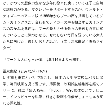
が、かつての想像力豊かな少年に徐々に戻っていく様子に自然
な説得力がある。マクレガーをサポートするのが、ウォルト・
ディズニーのアニメ版で1988年からプーの声を担当しているジ
ム・カミングスだ。合わせてティガーの声も担当するカミング
スの温かみある声は、プーの脱力させる数々の発言を含蓄に富
んでいることに気づかせる。せわしない毎日を送っている大人
たちに向けた、優しいおとぎ話だ。（文：冨永由紀／映画ライ
ター）
『プーと大人になった僕』は9月14日より公開中。
冨永由紀（とみなが・ゆき）
幼少期を東京とパリで過ごし、日本の大学卒業後はパリに留
学。毎日映画を見て過ごす。帰国後、映画雑誌編集部を経てフ
リーに。雑誌「婦人画報」「FLIX」、Web媒体などでレビュ
ー、インタビューを執筆。好きな映画や俳優がしょっちゅう変
わる浮気性。