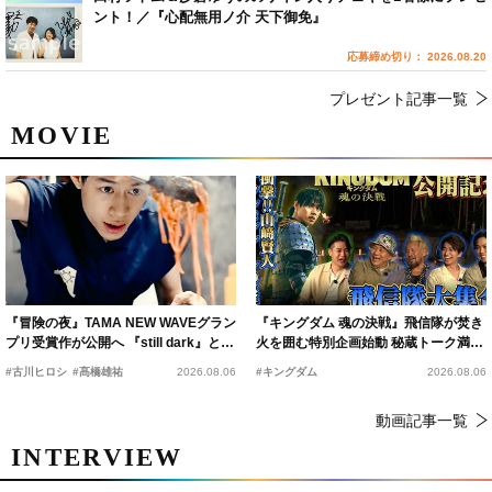
ント！／『心配無用ノ介 天下御免』
応募締め切り： 2026.08.20
プレゼント記事一覧
MOVIE
『冒険の夜』TAMA NEW WAVEグラン
『キングダム 魂の決戦』飛信隊が焚き
プリ受賞作が公開へ 『still dark』と同
火を囲む特別企画始動 秘蔵トーク満載
時上映決定
の“キングダムキャンプ”開催
#古川ヒロシ
#髙橋雄祐
2026.08.06
#キングダム
2026.08.06
動画記事一覧
INTERVIEW