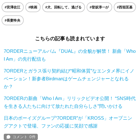
#宮澤佐江
#映画
#犬、回転して、逃げる
#登坂淳一が
#西垣匡基
#長妻怜央
こちらの記事も読まれています
7ORDERニューアルバム『DUAL』の全貌が解禁！ 新曲「Who
I Am」の先行配信も
7ORDERとガラス張り契約結び“昭和体質”なエンタメ界にイノ
ベーション！新参者Birdmanはゲームチェンジャーとなれる
か？
7ORDERの新曲「Who I Am」リリックビデオ公開！ “SNS時代
を生きる人たちに向けて放たれた自分らしさ”問いかける
日本のボーイズグループ“7ORDER”が「KROSS」オープニン
グアクトで登場、ファンの応援に笑顔で感謝