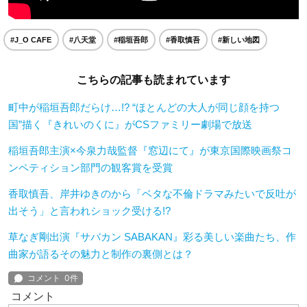
#J_O CAFE
#八天堂
#稲垣吾郎
#香取慎吾
#新しい地図
こちらの記事も読まれています
町中が稲垣吾郎だらけ…!? “ほとんどの大人が同じ顔を持つ
国”描く『きれいのくに』がCSファミリー劇場で放送
稲垣吾郎主演×今泉力哉監督『窓辺にて』が東京国際映画祭コ
ンペティション部門の観客賞を受賞
香取慎吾、岸井ゆきのから「ベタな不倫ドラマみたいで反吐が
出そう」と言われショック受ける!?
草なぎ剛出演『サバカン SABAKAN』彩る美しい楽曲たち、作
曲家が語るその魅力と制作の裏側とは？