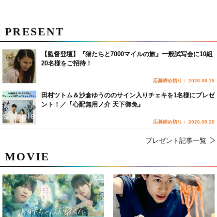
PRESENT
【監督登壇】『猫たちと7000マイルの旅』一般試写会に10組
20名様をご招待！
応募締め切り： 2026.08.15
田村ツトム＆沙倉ゆうののサイン入りチェキを1名様にプレゼ
ント！／『心配無用ノ介 天下御免』
応募締め切り： 2026.08.20
プレゼント記事一覧
MOVIE