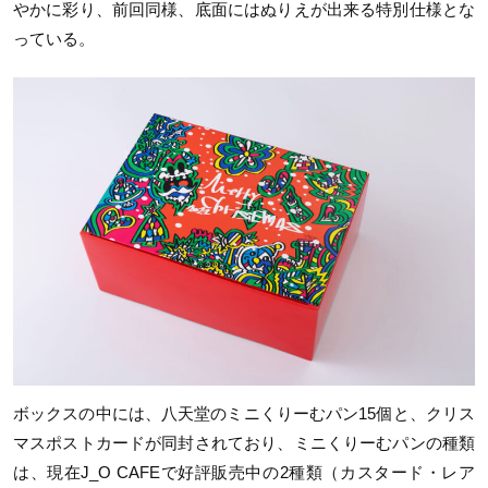
やかに彩り、前回同様、底面にはぬりえが出来る特別仕様とな
っている。
ボックスの中には、八天堂のミニくりーむパン
15
個と、クリス
マスポストカードが同封されており、ミニくりーむパンの種類
は、現在
J_O CAFE
で好評販売中の
2
種類（カスタード・レア