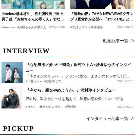
timelesz橋本将生、初主演映画で年上
『冒険の夜』TAMA NEW WAVEグラン
男子役 『お姉ちゃんの翠くん』切ない
プリ受賞作が公開へ 『still dark』と同
恋の幕開けを予感
時上映決定
#timelesz
#お姉ちゃんの翠くん
2026.08.08
#古川ヒロシ
#髙橋雄祐
2026.08.06
動画記事一覧
INTERVIEW
『心配無用ノ介 天下御免』田村ツトム×沙倉ゆうのインタビ
ュー
『侍タイムスリッパー』ファンに贈る、まさかのドラマ化！田村ツトム×沙倉ゆうのが語る『心配無用ノ介』撮影秘話
#田村ツトム
#沙倉ゆうの
2026.07.30
『今から、親友やめようか。』沢村玲インタビュー
沢村玲、親友から一線を越えて…理想の恋愛像について語る
#今から、親友やめようか。
#沢村玲
2026.06.20
インタビュー記事一覧
PICKUP