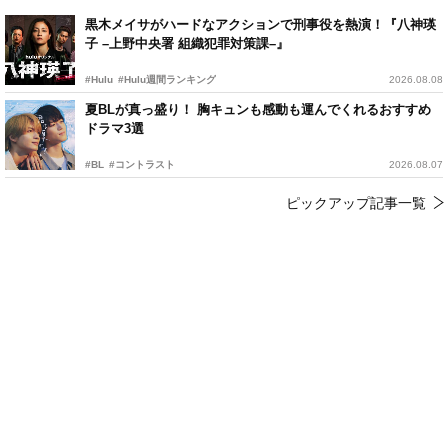
黒木メイサがハードなアクションで刑事役を熱演！『八神瑛
子 –上野中央署 組織犯罪対策課–』
#Hulu
#Hulu週間ランキング
2026.08.08
夏BLが真っ盛り！ 胸キュンも感動も運んでくれるおすすめ
ドラマ3選
#BL
#コントラスト
2026.08.07
ピックアップ記事一覧