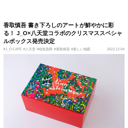
香取慎吾 書き下ろしのアートが鮮やかに彩
る！ J_O×八天堂コラボのクリスマススペシャ
ルボックス発売決定
#J_O CAFE
#八天堂
#稲垣吾郎
#香取慎吾
#新しい地図
2022.12.04