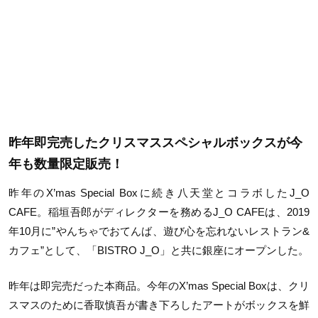
昨年即完売したクリスマススペシャルボックスが今
年も数量限定販売！
昨年の
X’mas Special Box
に続き八天堂とコラボした
J_O
CAFE
。稲垣吾郎がディレクターを務める
J_O CAFE
は、
2019
年
10
月に
”
やんちゃでおてんば、遊び心を忘れないレストラン
&
カフェ
”
として、「
BISTRO J_O
」と共に銀座にオープンした。
昨年は即完売だった本商品。今年の
X’mas Special Box
は、クリ
スマスのために香取慎吾が書き下ろしたアートがボックスを鮮