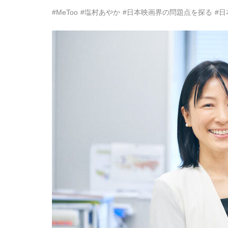
#MeToo
#塩村あやか
#日本映画界の問題点を探る
#