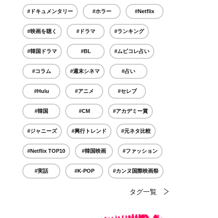
#ドキュメンタリー
#ホラー
#Netflix
#映画を聴く
#ドラマ
#ランキング
#韓国ドラマ
#BL
#ムビコレ占い
#コラム
#週末シネマ
#占い
#Hulu
#アニメ
#セレブ
#韓国
#CM
#アカデミー賞
#ジャニーズ
#興行トレンド
#元ネタ比較
#Netflix TOP10
#韓国映画
#ファッション
#実話
#K-POP
#カンヌ国際映画祭
タグ一覧