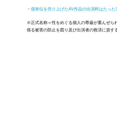
・
億単位を売り上げたAV作品の出演料はたった
※正式名称＝性をめぐる個人の尊厳が重んぜら
係る被害の防止を図り及び出演者の救済に資す