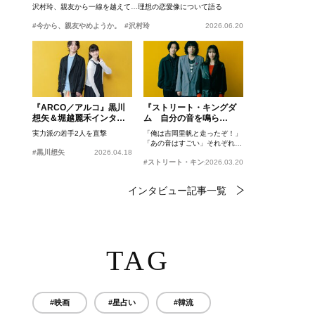
沢村玲、親友から一線を越えて…理想の恋愛像について語る
#今から、親友やめようか。
#沢村玲
2026.06.20
『ARCO／アルコ』黒川
『ストリート・キングダ
想矢＆堀越麗禾インタビ
ム 自分の音を鳴ら
ュー
せ。』峯田和伸、若葉竜
実力派の若手2人を直撃
「俺は吉岡里帆と走ったぞ！」
也、吉岡里帆インタビュ
「あの音はすごい」それぞれの
ー
#黒川想矢
2026.04.18
忘れがたいシーンとは？
#ストリート・キングダム 自分の音を鳴らせ。
2026.03.20
インタビュー記事一覧
TAG
#映画
#星占い
#韓流