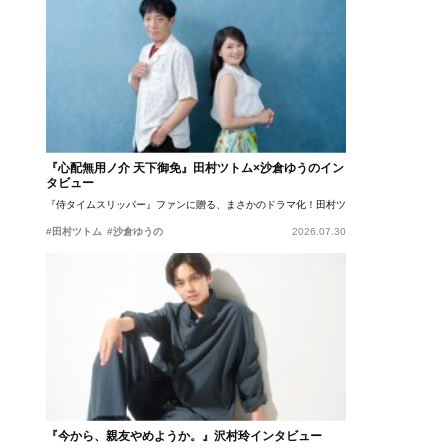
『心配無用ノ介 天下御免』田村ツトム×沙倉ゆうのイン
タビュー
『侍タイムスリッパー』ファンに贈る、まさかのドラマ化！田村ツトム×沙倉ゆうのが語
#田村ツトム
#沙倉ゆうの
2026.07.30
『今から、親友やめようか。』沢村玲インタビュー