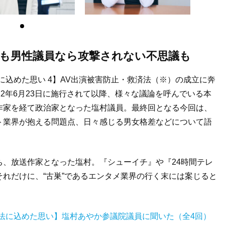
でも男性議員なら攻撃されない不思議も
に込めた思い 4】AV出演被害防止・救済法（※）の成立に奔
2年6月23日に施行されて以降、様々な議論を呼んでいる本
作家を経て政治家となった塩村議員。最終回となる今回は、
ト業界が抱える問題点、日々感じる男女格差などについて語
、放送作家となった塩村。『シューイチ』や『24時間テレ
れだけに、“古巣”であるエンタメ業界の行く末には案じると
法に込めた思い】塩村あやか参議院議員に聞いた（全4回）