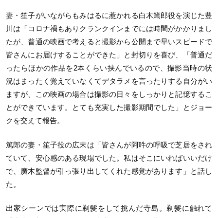
妻・笙子がいながらもみはるに惹かれる白木篤郎役を演じた豊
川は「コロナ禍もありクランクインまでには時間がかかりまし
たが、普通の映画で考えると撮影から公開まで早いスピードで
皆さんにお届けすることができた」と封切りを喜び、「普通だ
ったらほかの作品を2本くらい挟んでいるので、撮影当時の状
況はまったく覚えていなくてデタラメを言ったりする自分がい
ますが、この映画の場合は撮影の日々をしっかりと記憶するこ
とができています。とても充実した撮影期間でした」とジョー
クを交えて報告。
篤郎の妻・笙子役の広末は「皆さんが阿吽の呼吸で芝居をされ
ていて、安心感のある現場でした。私はそこにいればいいだけ
で、廣木監督が引っ張り出してくれた感覚があります」と話し
た。
出家シーンでは実際に剃髪をして挑んだ寺島。剃髪に触れて