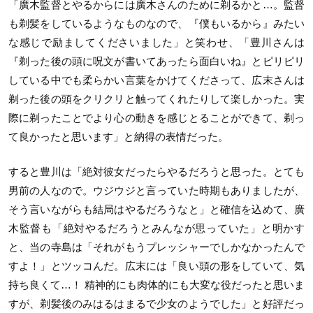
「廣木監督とやるからには廣木さんのために剃るかと…。監督
も剃髪をしているようなものなので、『僕もいるから』みたい
な感じで励ましてくださいました」と笑わせ、「豊川さんは
『剃った後の頭に呪文が書いてあったら面白いね』とピリピリ
している中でも柔らかい言葉をかけてくださって、広末さんは
剃った後の頭をクリクリと触ってくれたりして楽しかった。実
際に剃ったことでより心の動きを感じとることができて、剃っ
て良かったと思います」と納得の表情だった。
すると豊川は「絶対彼女だったらやるだろうと思った。とても
男前の人なので。ウジウジと言っていた時期もありましたが、
そう言いながらも結局はやるだろうなと」と確信を込めて、廣
木監督も「絶対やるだろうとみんなが思っていた」と明かす
と、当の寺島は「それがもうプレッシャーでしかなかったんで
すよ！」とツッコんだ。広末には「良い頭の形をしていて、気
持ち良くて…！ 精神的にも肉体的にも大変な役だったと思いま
すが、剃髪後のみはるはまるで少女のようでした」と好評だっ