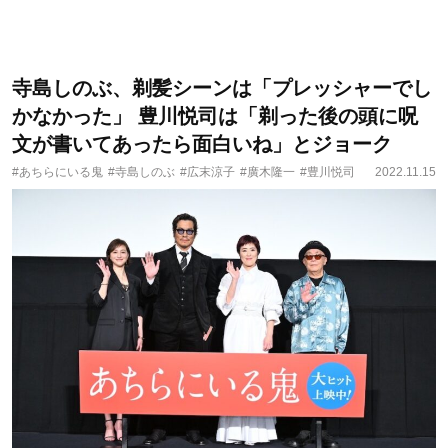
寺島しのぶ、剃髪シーンは「プレッシャーでし
かなかった」 豊川悦司は「剃った後の頭に呪
文が書いてあったら面白いね」とジョーク
#あちらにいる鬼
#寺島しのぶ
#広末涼子
#廣木隆一
#豊川悦司
2022.11.15