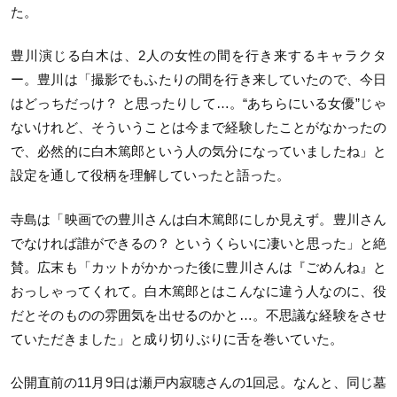
た。
豊川演じる白木は、2人の女性の間を行き来するキャラクタ
ー。豊川は「撮影でもふたりの間を行き来していたので、今日
はどっちだっけ？ と思ったりして…。“あちらにいる女優”じゃ
ないけれど、そういうことは今まで経験したことがなかったの
で、必然的に白木篤郎という人の気分になっていましたね」と
設定を通して役柄を理解していったと語った。
寺島は「映画での豊川さんは白木篤郎にしか見えず。豊川さん
でなければ誰ができるの？ というくらいに凄いと思った」と絶
賛。広末も「カットがかかった後に豊川さんは『ごめんね』と
おっしゃってくれて。白木篤郎とはこんなに違う人なのに、役
だとそのものの雰囲気を出せるのかと…。不思議な経験をさせ
ていただきました」と成り切りぶりに舌を巻いていた。
公開直前の11月9日は瀬戸内寂聴さんの1回忌。なんと、同じ墓