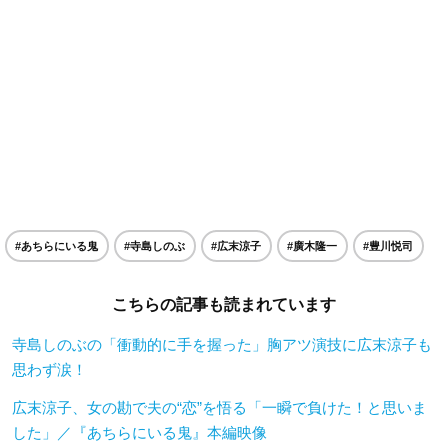
#あちらにいる鬼
#寺島しのぶ
#広末涼子
#廣木隆一
#豊川悦司
こちらの記事も読まれています
寺島しのぶの「衝動的に手を握った」胸アツ演技に広末涼子も
思わず涙！
広末涼子、女の勘で夫の“恋”を悟る「一瞬で負けた！と思いま
した」／『あちらにいる鬼』本編映像