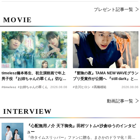
プレゼント記事一覧
MOVIE
timelesz橋本将生、初主演映画で年上
『冒険の夜』TAMA NEW WAVEグラン
男子役 『お姉ちゃんの翠くん』切ない
プリ受賞作が公開へ 『still dark』と同
恋の幕開けを予感
時上映決定
#timelesz
#お姉ちゃんの翠くん
2026.08.08
#古川ヒロシ
#髙橋雄祐
2026.08.06
動画記事一覧
INTERVIEW
『心配無用ノ介 天下御免』田村ツトム×沙倉ゆうのインタビ
ュー
『侍タイムスリッパー』ファンに贈る、まさかのドラマ化！田村ツトム×沙倉ゆうのが語る『心配無用ノ介』撮影秘話