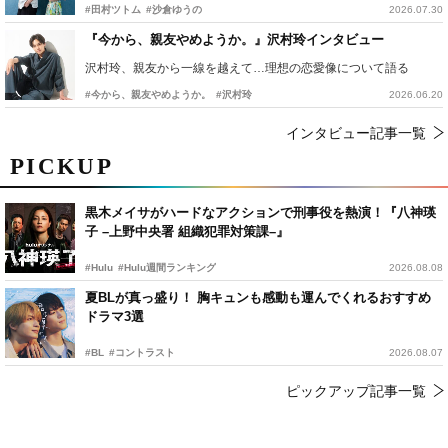
#田村ツトム
#沙倉ゆうの
2026.07.30
『今から、親友やめようか。』沢村玲インタビュー
沢村玲、親友から一線を越えて…理想の恋愛像について語る
#今から、親友やめようか。
#沢村玲
2026.06.20
インタビュー記事一覧
PICKUP
黒木メイサがハードなアクションで刑事役を熱演！『八神瑛
子 –上野中央署 組織犯罪対策課–』
#Hulu
#Hulu週間ランキング
2026.08.08
夏BLが真っ盛り！ 胸キュンも感動も運んでくれるおすすめ
ドラマ3選
#BL
#コントラスト
2026.08.07
ピックアップ記事一覧