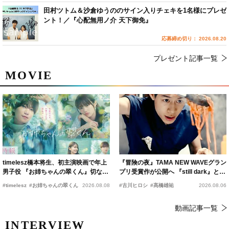
田村ツトム＆沙倉ゆうののサイン入りチェキを1名様にプレゼ
ント！／『心配無用ノ介 天下御免』
応募締め切り： 2026.08.20
プレゼント記事一覧
MOVIE
timelesz橋本将生、初主演映画で年上
『冒険の夜』TAMA NEW WAVEグラン
男子役 『お姉ちゃんの翠くん』切ない
プリ受賞作が公開へ 『still dark』と同
恋の幕開けを予感
時上映決定
#timelesz
#お姉ちゃんの翠くん
2026.08.08
#古川ヒロシ
#髙橋雄祐
2026.08.06
動画記事一覧
INTERVIEW