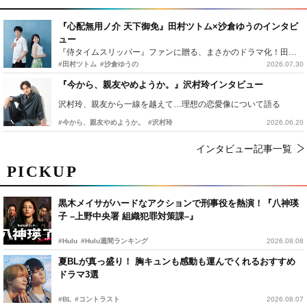
『心配無用ノ介 天下御免』田村ツトム×沙倉ゆうのインタビ
ュー
『侍タイムスリッパー』ファンに贈る、まさかのドラマ化！田村ツトム×沙倉ゆうのが語る『心配無用ノ介』撮影秘話
#田村ツトム
#沙倉ゆうの
2026.07.30
『今から、親友やめようか。』沢村玲インタビュー
沢村玲、親友から一線を越えて…理想の恋愛像について語る
#今から、親友やめようか。
#沢村玲
2026.06.20
インタビュー記事一覧
PICKUP
黒木メイサがハードなアクションで刑事役を熱演！『八神瑛
子 –上野中央署 組織犯罪対策課–』
#Hulu
#Hulu週間ランキング
2026.08.08
夏BLが真っ盛り！ 胸キュンも感動も運んでくれるおすすめ
ドラマ3選
#BL
#コントラスト
2026.08.07