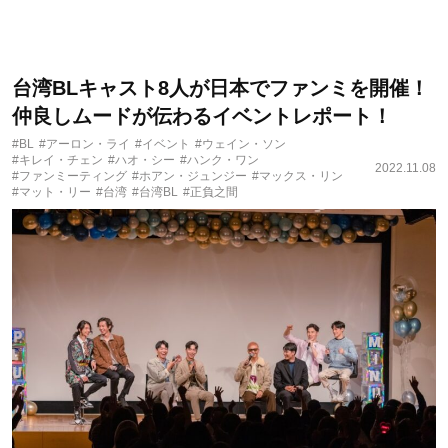
台湾BLキャスト8人が日本でファンミを開催！
仲良しムードが伝わるイベントレポート！
#BL
#アーロン・ライ
#イベント
#ウェイン・ソン
#キレイ・チェン
#ハオ・シー
#ハンク・ワン
2022.11.08
#ファンミーティング
#ホアン・ジュンジー
#マックス・リン
#マット・リー
#台湾
#台湾BL
#正負之間