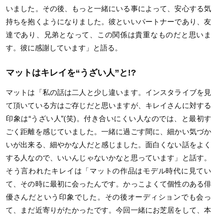
いました。その後、もっと一緒にいる事によって、安心する気
持ちを抱くようになりました。彼といいパートナーであり、友
達であり、兄弟となって、この関係は貴重なものだと思いま
す。彼に感謝しています」と語る。
マットはキレイを“うざい人”と!?
マットは「私の話は二人と少し違います。インスタライブを見
て頂いている方はご存じだと思いますが、キレイさんに対する
印象は“うざい人”(笑)。付き合いにくい人なのでは、と最初す
ごく距離を感じていました。一緒に過ごす間に、細かい気づか
いが出来る、細やかな人だと感じました。面白くない話をよく
する人なので、いいんじゃないかなと思っています」と話す。
そう言われたキレイは「マットの作品はモデル時代に見てい
て、その時に最初に会ったんです。かっこよくて個性のある俳
優さんだという印象でした。その後オーディションでも会っ
て、まだ近寄りがたかったです。今回一緒にお芝居をして、本