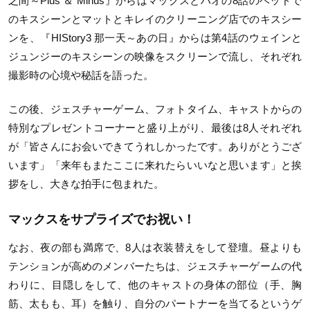
之間～Plus ＆ Minus』からはマックスとハオの8話のベッドで
のキスシーンとマットとキレイのクリーニング店でのキスシー
ンを、『HIStory3 那一天～あの日』からは第4話のウェインと
ジュンジーのキスシーンの映像をスクリーンで流し、それぞれ
撮影時の心境や秘話を語った。
この後、ジェスチャーゲーム、フォトタイム、キャストからの
特別なプレゼントコーナーと盛り上がり、最後は8人それぞれ
が「皆さんにお会いできてうれしかったです。ありがとうござ
います」「来年もまたここに来れたらいいなと思います」と挨
拶をし、大きな拍手に包まれた。
マックスをサプライズでお祝い！
なお、夜の部も満席で、8人は衣装替えをして登壇。昼よりも
テンションが高めのメンバーたちは、ジェスチャーゲームの代
わりに、目隠しをして、他のキャストの身体の部位（手、胸
筋、太もも、耳）を触り、自分のパートナーを当てるというゲ