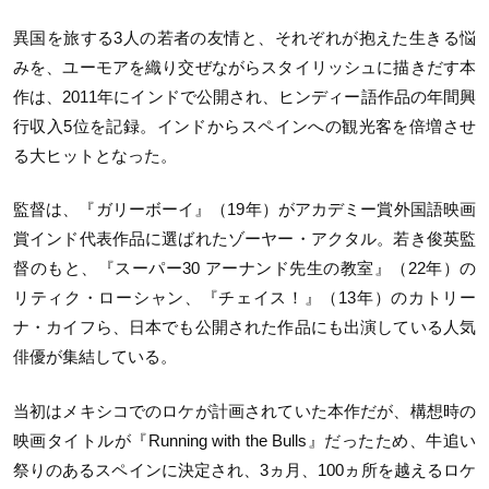
異国を旅する3人の若者の友情と、それぞれが抱えた生きる悩
みを、ユーモアを織り交ぜながらスタイリッシュに描きだす本
作は、2011年にインドで公開され、ヒンディー語作品の年間興
行収入5位を記録。インドからスペインへの観光客を倍増させ
る大ヒットとなった。
監督は、『ガリーボーイ』（19年）がアカデミー賞外国語映画
賞インド代表作品に選ばれたゾーヤー・アクタル。若き俊英監
督のもと、『スーパー30 アーナンド先生の教室』（22年）の
リティク・ローシャン、『チェイス！』（13年）のカトリー
ナ・カイフら、日本でも公開された作品にも出演している人気
俳優が集結している。
当初はメキシコでのロケが計画されていた本作だが、構想時の
映画タイトルが『Running with the Bulls』だったため、牛追い
祭りのあるスペインに決定され、3ヵ月、100ヵ所を越えるロケ