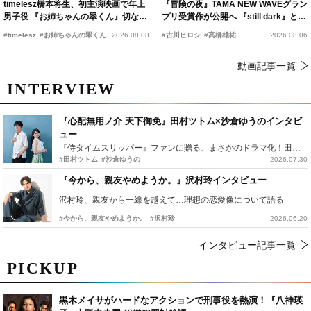
timelesz橋本将生、初主演映画で年上
『冒険の夜』TAMA NEW WAVEグラン
男子役 『お姉ちゃんの翠くん』切ない
プリ受賞作が公開へ 『still dark』と同
恋の幕開けを予感
時上映決定
#timelesz
#お姉ちゃんの翠くん
2026.08.08
#古川ヒロシ
#髙橋雄祐
2026.08.06
動画記事一覧
INTERVIEW
『心配無用ノ介 天下御免』田村ツトム×沙倉ゆうのインタビ
ュー
『侍タイムスリッパー』ファンに贈る、まさかのドラマ化！田村ツトム×沙倉ゆうのが語る『心配無用ノ介』撮影秘話
#田村ツトム
#沙倉ゆうの
2026.07.30
『今から、親友やめようか。』沢村玲インタビュー
沢村玲、親友から一線を越えて…理想の恋愛像について語る
#今から、親友やめようか。
#沢村玲
2026.06.20
インタビュー記事一覧
PICKUP
黒木メイサがハードなアクションで刑事役を熱演！『八神瑛