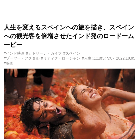
人生を変えるスペインへの旅を描き、スペイン
への観光客を倍増させたインド発のロードーム
ービー
#インド映画
#カトリーナ・カイフ
#スペイン
#ゾーヤー・アクタル
#リティク・ローシャン
#人生は二度とない
2022.10.05
#映画