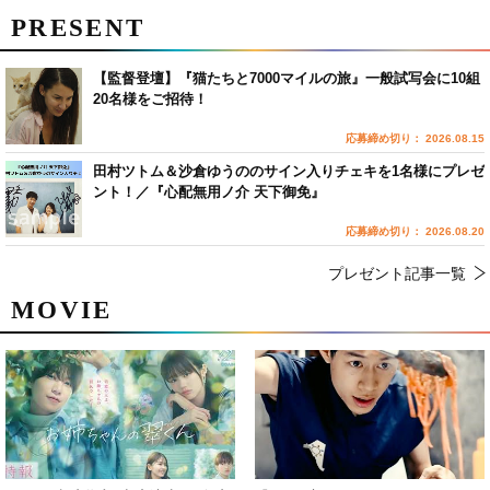
PRESENT
【監督登壇】『猫たちと7000マイルの旅』一般試写会に10組
20名様をご招待！
応募締め切り： 2026.08.15
田村ツトム＆沙倉ゆうののサイン入りチェキを1名様にプレゼ
ント！／『心配無用ノ介 天下御免』
応募締め切り： 2026.08.20
プレゼント記事一覧
MOVIE