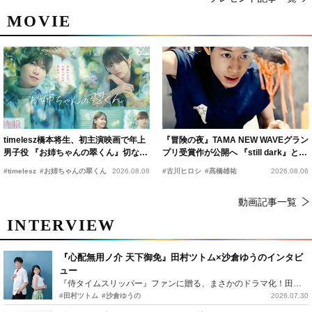
MOVIE
timelesz橋本将生、初主演映画で年上
『冒険の夜』TAMA NEW WAVEグラン
男子役 『お姉ちゃんの翠くん』切ない
プリ受賞作が公開へ 『still dark』と同
恋の幕開けを予感
時上映決定
#timelesz
#お姉ちゃんの翠くん
2026.08.08
#古川ヒロシ
#髙橋雄祐
2026.08.06
動画記事一覧
INTERVIEW
『心配無用ノ介 天下御免』田村ツトム×沙倉ゆうのインタビ
ュー
『侍タイムスリッパー』ファンに贈る、まさかのドラマ化！田村ツトム×沙倉ゆうのが語る『心配無用ノ介』撮影秘話
#田村ツトム
#沙倉ゆうの
2026.07.30