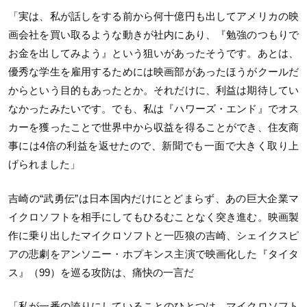
「実は、私が話しをする前から何十億円も出してアメリカの映
画会社を買い取るような動きが社内にあり、『勉強のつもりで
お金を出してみよう』という狙いがあったそうです。あとは、
優秀な学生を雇用するためには映画部があったほうがクールだ
からという目的もあったとか。それだけに、利益は期待してい
なかったみたいです。でも、私は『ハワーズ・エンド』でオス
カーを獲ったことで世界中から収益を得ることができ、住友商
事には4倍の利益を返せたので、新聞でも一面で大きく取り上
げられました」
吉崎の“武勇伝”は日本国内だけにとどまらず、あの巨大企業マ
イクロソフトを相手にしてもひるむことなく突き進む。映画製
作に乗り出したマイクロソフトと一匹狼の吉崎、シェイクスピ
アの悲劇をアンソニー・ホプキンス主演で映画化した『タイタ
ス』（99）を巡る攻防は、痛快の一言だ
「私が一番の誇りにしていることのひとつは、マイクロソフト