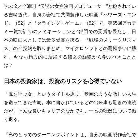
学ぶ 2／全3回】“伝説の女性映画プロデューサー”と称されてい
る吉崎道代。自身の会社で共同製作した映画『ハワーズ・エン
ド』（92）と『クライング・ゲーム』（92）で、第65回アカデ
ミー賞で計15のノミネーションと4部門での受賞を果たし、日
本の映画人としては最多受賞を誇る。『戦場のメリークリスマ
ス』の全契約を取りまとめ、マイクロソフトとの覇権争いに勝
利、今なお精力的に活躍する彼女の経験から学ぶべきことと
は？
日本の投資家は、投資のリスクを心得ていない
「嵐を呼ぶ女」というタイトル通り、映画のような激しい人生
を送ってきた吉崎。本に書かれているどの出来事も驚きの連続
だが、そんな長いキャリアのなかでも、一番の転機について振
り返る。
「私のとってのターニングポイントは、自分の映画製作会社で