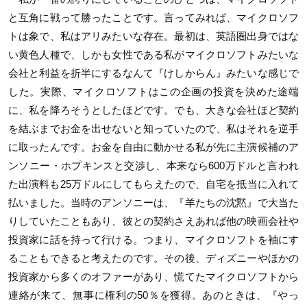
と互角に戦って勝ったことです。言ってみれば、マイクロソフ
トは象で、私はアリみたいな存在。最初は、英語圏出身ではな
い黄色人種で、しかも女性である私がマイクロソフトみたいな
会社と利益を折半にするなんて『けしからん』みたいな感じで
した。実際、マイクロソフトはこの企画の投資を決めた途端
に、私を降ろそうとしたほどです。でも、大きな会社ほど契約
を結ぶまでお金を出せないと知っていたので、私はそれを逆手
に取ったんです。お金を自由に動かせる私が先に主演候補のア
ンソニー・ホプキンスと交渉し、本来なら600万ドルと言われ
た出演料も25万ドルにしてもらえたので、自宅を抵当に入れて
払いました。当時のアンソニーは、『羊たちの沈黙』で大当た
りしていたこともあり、彼との契約さえあれば他の映画会社や
投資家に話を持って行ける。つまり、マイクロソフトを袖にす
ることもできると考えたのです。その後、ディズニーやほかの
投資家から多くのオファーがあり、慌てたマイクロソフトから
連絡が来て、無事に権利の50％を獲得。あのときは、『やっ