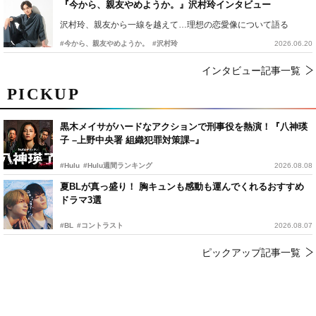
『今から、親友やめようか。』沢村玲インタビュー
沢村玲、親友から一線を越えて…理想の恋愛像について語る
#今から、親友やめようか。
#沢村玲
2026.06.20
インタビュー記事一覧
PICKUP
黒木メイサがハードなアクションで刑事役を熱演！『八神瑛
子 –上野中央署 組織犯罪対策課–』
#Hulu
#Hulu週間ランキング
2026.08.08
夏BLが真っ盛り！ 胸キュンも感動も運んでくれるおすすめ
ドラマ3選
#BL
#コントラスト
2026.08.07
ピックアップ記事一覧