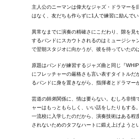
主人公のニーマンは偉大なジャズ・ドラマーを目
はなく、友だちも作らずに1人で練習に励んで
異常なまでに演奏の精確さにこだわり、隙を見
するバンドにスカウトされるのはミュージシャ
で翌朝スタジオに向かうが、彼を待っていたの
原題はバンドが練習するジャズ曲と同じ『WHIP
にフレッチャーの厳格さも言い表すタイトルだ
るバンドに身を置きながら、指揮者とドラマー
芸道の師弟関係に、情は要らない。むしろ非情
ャーはもっともらしく、いい話をしたりもする
一流校に入学したのだから、演奏技術はある程
されないためのタフなハートに鍛え上げようと