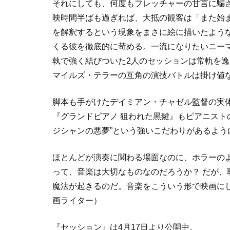
それにしても、何度もフレッチャーの甘言に騙
映時間半ばも過ぎれば、大抵の観客は「また始
を解釈するという現象をまさに絵に描いたよう
くる彼を徹底的に苛める。一流になりたいニー
執で強く結びついた2人のセッションは常軌を
マイルズ・テラーの互角の演技バトルは掛け値
脚本も手がけたデイミアン・チャゼル監督の実
『グランドピアノ 狙われた黒鍵』もピアニスト
ジシャンの悪夢”という強いこだわりがあるよう
ほとんどが演奏に関わる場面なのに、ホラーの
って、音楽は大切なものなのだろうか？ だが
魔法が起きるのだ。音楽をこういう形で映画に
画ライター）
『セッション』は4月17日より公開中。