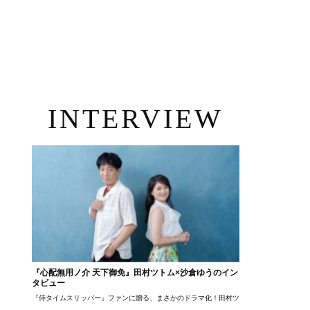
INTERVIEW
『心配無用ノ介 天下御免』田村ツトム×沙倉ゆうのイン
タビュー
『侍タイムスリッパー』ファンに贈る、まさかのドラマ化！田村ツトム×沙倉ゆうのが語