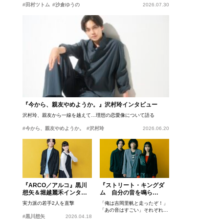
#田村ツトム
#沙倉ゆうの
2026.07.30
『今から、親友やめようか。』沢村玲インタビュー
沢村玲、親友から一線を越えて…理想の恋愛像について語る
#今から、親友やめようか。
#沢村玲
2026.06.20
『ARCO／アルコ』黒川
『ストリート・キングダ
想矢＆堀越麗禾インタビ
ム 自分の音を鳴ら
ュー
せ。』峯田和伸、若葉竜
実力派の若手2人を直撃
「俺は吉岡里帆と走ったぞ！」
也、吉岡里帆インタビュ
「あの音はすごい」それぞれの
ー
#黒川想矢
2026.04.18
忘れがたいシーンとは？