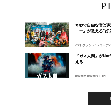
P
奇妙で自由な音楽家
ニー』が教える“好き
#エレファント6レコーデ
『ガス人間』がNetf
える！
#Netflix
#Netflix TOP10