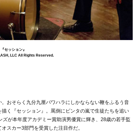
『セッション』
ASH, LLC All Rights Reserved.
か。おそらく九分九厘パワハラにしかならない鞭をふるう音
を描く『セッション』。罵倒にビンタの嵐で生徒たちを追い
ンズが本年度アカデミー賞助演男優賞に輝き、28歳の若手監
てオスカー3部門を受賞した注目作だ。