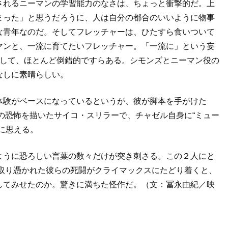
されるニーマンの学習能力のなさは、ちょっと衝撃的だ。上
まった」と思うだろうに、人は自分の都合のいいように物事
な青年なのだ。そしてフレッチャーは、ひたすら食いついて
マンと、一流に育てたいフレッチャー。「一流に」という妄
逸して、ほとんど倒錯的ですらある。シモンズとニーマン役の
なしに素晴らしい。
体験がベースになっているというが、彼が脚本を手がけた
の恐怖を描いたサイコ・スリラーで、チャゼル自身に“ミュー
に思える。
ように恐ろしい言葉の数々だけが突き刺さる。この２人にと
、取り憑かれた彼らの死闘がクライマックスにたどり着くと、
してみせたのか。驚きに満ちた怪作だ。（文：冨永由紀／映