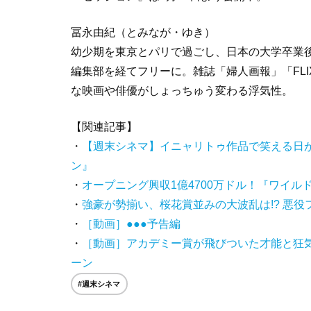
冨永由紀（とみなが・ゆき）
幼少期を東京とパリで過ごし、日本の大学卒業
編集部を経てフリーに。雑誌「婦人画報」「FL
な映画や俳優がしょっちゅう変わる浮気性。
【関連記事】
・
【週末シネマ】イニャリトゥ作品で笑える日
ン』
・
オープニング興収1億4700万ドル！『ワイ
・
強豪が勢揃い、桜花賞並みの大波乱は!? 悪
・
［動画］●●●予告編
・
［動画］アカデミー賞が飛びついた才能と狂
ーン
#週末シネマ