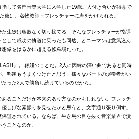
指して名門音楽大学に入学した19歳。人付き合いが得意で
いた彼は、名物教師・フレッチャーに声をかけられる。
せた生徒は容赦なく切り捨てる。そんなフレッチャーが指導
ンとして成功の軌道に乗ったも同然、とニーマンは意気込ん
は想像をはるかに超える修羅場だった。
LASH』。 鞭紐のことだ。2人に因縁の深い曲であると同時
が、邦題もうまくつけたと思う。様々なパートの演奏者がい
がたった2人で勝負し続けているのだから。
であることだけが本来のあり方なのかもしれない。フレッチ
。優しげな素振りを見せたかと思うと、文字通り張り倒す。
度保証されている。ならば、生き馬の目を抜く音楽業界で潰
いうことなのか。