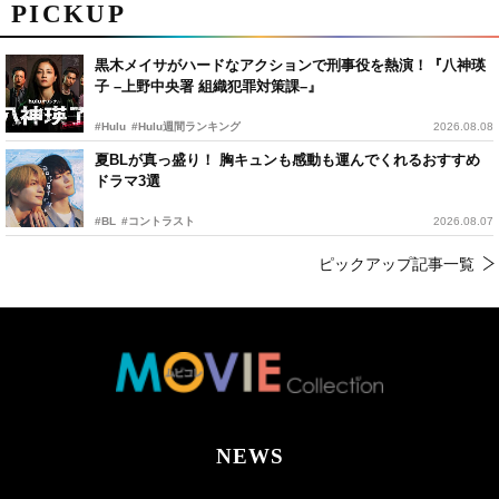
PICKUP
黒木メイサがハードなアクションで刑事役を熱演！『八神瑛
子 –上野中央署 組織犯罪対策課–』
#Hulu
#Hulu週間ランキング
2026.08.08
夏BLが真っ盛り！ 胸キュンも感動も運んでくれるおすすめ
ドラマ3選
#BL
#コントラスト
2026.08.07
ピックアップ記事一覧
NEWS