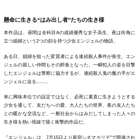
懸命に生きる“はみ出し者”たちの生き様
本作品は、昼間は全科目Aの成績優秀な女子高生、夜は街角に
立つ娼婦という2つの顔を持つ少女エンジェルの物語。
ある日、娼婦を狙った変質者による連続殺人事件が発生、エン
ジェルの親しい仲間もその餌食となった。一瞬犯人の姿を目撃
したエンジェルは警察に協力するが、連続殺人鬼の魔の手がエ
ンジェルに迫る……。
単に興味本位での設定ではなく、必死に素直に生きようとする
少女を通して、友だちへの愛、大人たちの世界、夜の友人たち
との暖かな交流など、一般社会からはみだしてしまった人々の
生き様を熱い視線で描く衝撃的作品だ。
『エンジェル』は、7月15日より新宿シネマカリテ”で開催され