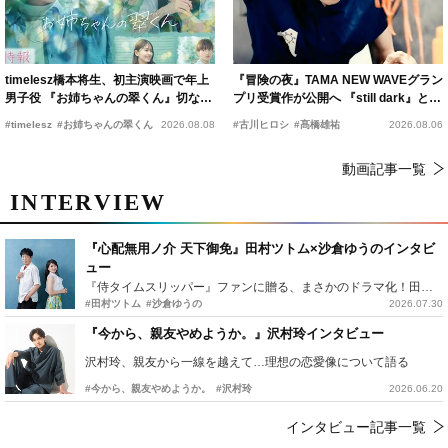
timelesz橋本将生、初主演映画で年上
『冒険の夜』TAMA NEW WAVEグラン
男子役 『お姉ちゃんの翠くん』切ない
プリ受賞作が公開へ 『still dark』と同
恋の幕開けを予感
時上映決定
#timelesz
#お姉ちゃんの翠くん
2026.08.08
#古川ヒロシ
#髙橋雄祐
2026.08.06
動画記事一覧
INTERVIEW
『心配無用ノ介 天下御免』田村ツトム×沙倉ゆうのインタビ
ュー
『侍タイムスリッパー』ファンに贈る、まさかのドラマ化！田村ツトム×沙倉ゆうのが語る『心配無用ノ介』撮影秘話
#田村ツトム
#沙倉ゆうの
2026.07.30
『今から、親友やめようか。』沢村玲インタビュー
沢村玲、親友から一線を越えて…理想の恋愛像について語る
#今から、親友やめようか。
#沢村玲
2026.06.20
インタビュー記事一覧