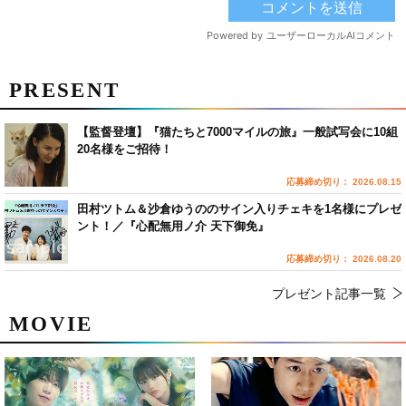
PRESENT
【監督登壇】『猫たちと7000マイルの旅』一般試写会に10組
20名様をご招待！
応募締め切り： 2026.08.15
田村ツトム＆沙倉ゆうののサイン入りチェキを1名様にプレゼ
ント！／『心配無用ノ介 天下御免』
応募締め切り： 2026.08.20
プレゼント記事一覧
MOVIE