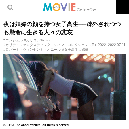
夜は娼婦の顔を持つ女子高生──疎外されつつ
も懸命に生きる人々の悲哀
#エンジェル
#カリコレ®2022
#カリテ・ファンタスティック！シネマ・コレクション（R）2022
2022.07.11
#ロバート・ヴィンセント・オニール
#女子高生
#娼婦
(C)1983 The Angel Venture. All rights reserved.