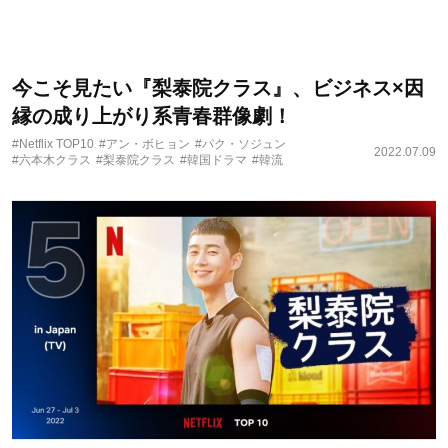
今こそ見たい『梨泰院クラス』、ビジネス×因
縁の成り上がり系青春群像劇！
#Netflix TOP10
#アン・ボヒョン
#パク・ソジュン
2022.07.09
#六本木クラス
#梨泰院クラス
#韓国ドラマ
#韓流