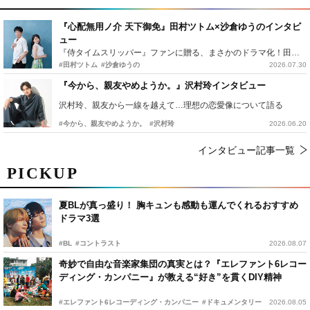
『心配無用ノ介 天下御免』田村ツトム×沙倉ゆうのインタビ
ュー
『侍タイムスリッパー』ファンに贈る、まさかのドラマ化！田村ツトム×沙倉ゆうのが語る『心配無用ノ介』撮影秘話
#田村ツトム
#沙倉ゆうの
2026.07.30
『今から、親友やめようか。』沢村玲インタビュー
沢村玲、親友から一線を越えて…理想の恋愛像について語る
#今から、親友やめようか。
#沢村玲
2026.06.20
インタビュー記事一覧
PICKUP
夏BLが真っ盛り！ 胸キュンも感動も運んでくれるおすすめ
ドラマ3選
#BL
#コントラスト
2026.08.07
奇妙で自由な音楽家集団の真実とは？『エレファント6レコー
ディング・カンパニー』が教える“好き”を貫くDIY精神
#エレファント6レコーディング・カンパニー
#ドキュメンタリー
2026.08.05