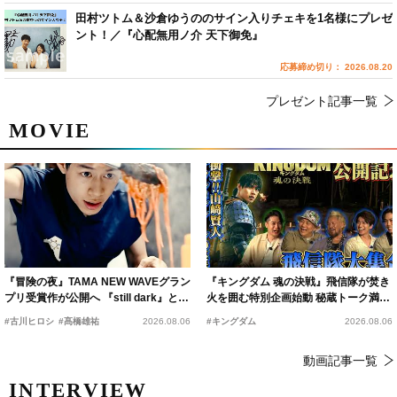
田村ツトム＆沙倉ゆうののサイン入りチェキを1名様にプレゼ
ント！／『心配無用ノ介 天下御免』
応募締め切り： 2026.08.20
プレゼント記事一覧
MOVIE
『冒険の夜』TAMA NEW WAVEグラン
『キングダム 魂の決戦』飛信隊が焚き
プリ受賞作が公開へ 『still dark』と同
火を囲む特別企画始動 秘蔵トーク満載
時上映決定
の“キングダムキャンプ”開催
#古川ヒロシ
#髙橋雄祐
2026.08.06
#キングダム
2026.08.06
動画記事一覧
INTERVIEW