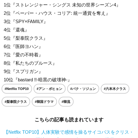
1位『ストレンジャー・シングス 未知の世界シーズン4』
2位『ペーパー・ハウス・コリア: 統一通貨を奪え』
3位『SPY×FAMILY』
4位『還魂』
5位『梨泰院クラス』
6位『医師ヨハン』
7位『愛の不時着』
8位『私たちのブルース』
9位『スプリガン』
10位『bastard !!-暗黒の破壊神-』
#Netflix TOP10
#アン・ボヒョン
#パク・ソジュン
#六本木クラス
#梨泰院クラス
#韓国ドラマ
#韓流
こちらの記事も読まれています
【Netflix TOP10】人体実験で感情を操るサイコパスをクリス・