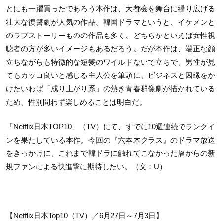
とにも一躍買ったであろう本作は、大都会を舞台に繰り広げる
壮大な復讐劇が人気の作品。韓国ドラマというと、イケメンと
のラブストーリーものの作品も多く、どちらかといえば女性視
聴者の方が多いイメージもあるだろう。だが本作は、端正な顔
立ちながらも特徴的な短髪のワイルドないで立ちで、男性が見
てもカッコ良いと感じる主人公を筆頭に、ビジネスと因縁をか
けたいわば「成り上がり系」の熱き青春群像劇が描かれている
ため、性別問わず楽しめることは明白だ。
「Netflix日本TOP10」（TV）にて、すでに10週連続でランクイ
ンを果たしている本作。今回の『六本木クラス』のドラマ放送
をきっかけに、これまで韓ドラに触れてこなかった層からの新
規ファンによる快進撃に期待したい。（文：U）
【Netflix日本Top10（TV）／6月27日～7月3日】